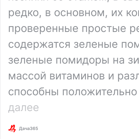
редко, в основном, их к
проверенные простые ре
содержатся зеленые пом
зеленые помидоры на зи
массой витаминов и раз
способны положительно 
Вкусные
далее
зеленые
помидоры
на
Дача365
зиму
в