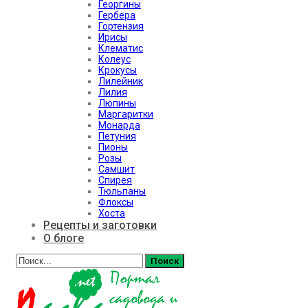
Георгины
Гербера
Гортензия
Ирисы
Клематис
Колеус
Крокусы
Лилейник
Лилия
Люпины
Маргаритки
Монарда
Петуния
Пионы
Розы
Самшит
Спирея
Тюльпаны
Флоксы
Хоста
Рецепты и заготовки
О блоге