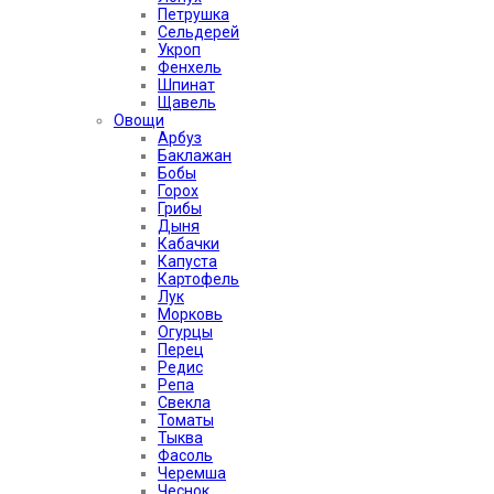
Петрушка
Сельдерей
Укроп
Фенхель
Шпинат
Щавель
Овощи
Арбуз
Баклажан
Бобы
Горох
Грибы
Дыня
Кабачки
Капуста
Картофель
Лук
Морковь
Огурцы
Перец
Редис
Репа
Свекла
Томаты
Тыква
Фасоль
Черемша
Чеснок