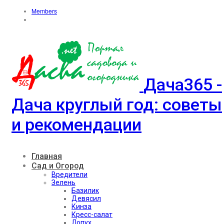
Members
Дача365 -
Дача круглый год: советы
и рекомендации
Главная
Сад и Огород
Вредители
Зелень
Базилик
Девясил
Кинза
Кресс-салат
Лопух