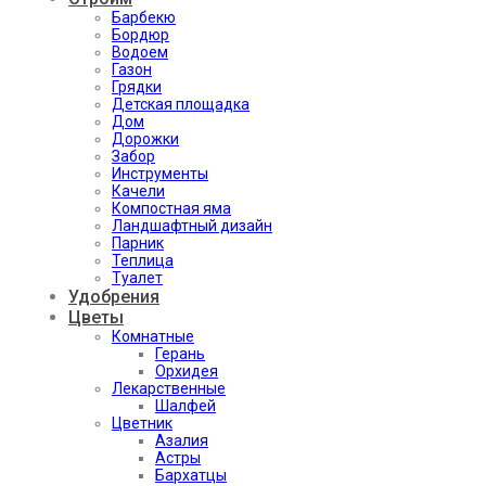
Барбекю
Бордюр
Водоем
Газон
Грядки
Детская площадка
Дом
Дорожки
Забор
Инструменты
Качели
Компостная яма
Ландшафтный дизайн
Парник
Теплица
Туалет
Удобрения
Цветы
Комнатные
Герань
Орхидея
Лекарственные
Шалфей
Цветник
Азалия
Астры
Бархатцы