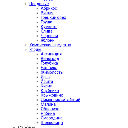
Плодовые
Абрикос
Вишня
Грецкий орех
Груша
Кумкват
Слива
Черешня
Яблони
Химические средства
Ягоды
Актинидия
Виноград
Голубика
Ежевика
Жимолость
Ирга
Йошта
Кизил
Клубника
Крыжовник
Лимонник китайский
Малина
Облепиха
Рябина
Смородина
Шелковица
Строим