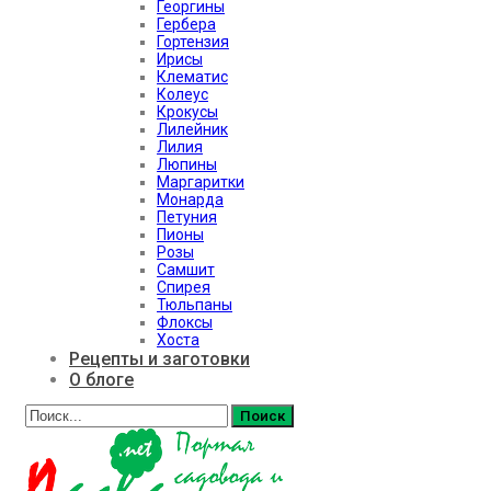
Георгины
Гербера
Гортензия
Ирисы
Клематис
Колеус
Крокусы
Лилейник
Лилия
Люпины
Маргаритки
Монарда
Петуния
Пионы
Розы
Самшит
Спирея
Тюльпаны
Флоксы
Хоста
Рецепты и заготовки
О блоге