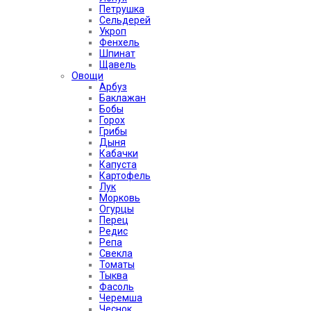
Петрушка
Сельдерей
Укроп
Фенхель
Шпинат
Щавель
Овощи
Арбуз
Баклажан
Бобы
Горох
Грибы
Дыня
Кабачки
Капуста
Картофель
Лук
Морковь
Огурцы
Перец
Редис
Репа
Свекла
Томаты
Тыква
Фасоль
Черемша
Чеснок