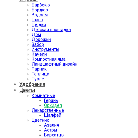
Барбекю
Бордюр
Водоем
Газон
Грядки
Детская площадка
Дом
Дорожки
Забор
Инструменты
Качели
Компостная яма
Ландшафтный дизайн
Парник
Теплица
Туалет
Удобрения
Цветы
Комнатные
Герань
Орхидея
Лекарственные
Шалфей
Цветник
Азалия
Астры
Бархатцы