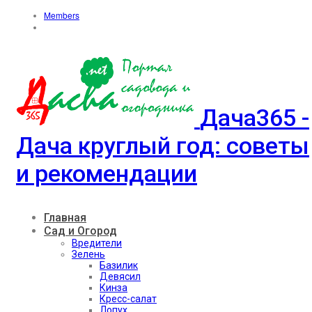
Members
Дача365 -
Дача круглый год: советы
и рекомендации
Главная
Сад и Огород
Вредители
Зелень
Базилик
Девясил
Кинза
Кресс-салат
Лопух