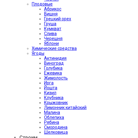
Плодовые
Абрикос
Вишня
Грецкий орех
Груша
Кумкват
Слива
Черешня
Яблони
Химические средства
Ягоды
Актинидия
Виноград
Голубика
Ежевика
Жимолость
Ирга
Йошта
Кизил
Клубника
Крыжовник
Лимонник китайский
Малина
Облепиха
Рябина
Смородина
Шелковица
Строим