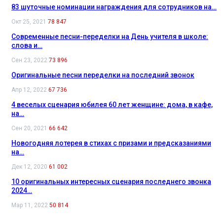
83 шуточные номинации награждения для сотрудников на…
Окт 25, 2021
78 847
Современные песни-переделки на День учителя в школе:
слова и…
Сен 23, 2022
73 896
Оригинальные песни переделки на последний звонок
Апр 12, 2022
67 736
4 веселых сценария юбилея 60 лет женщине: дома, в кафе,
на…
Сен 20, 2021
66 642
Новогодняя лотерея в стихах с призами и предсказаниями
на…
Дек 12, 2020
61 002
10 оригинальных интересных сценария последнего звонка
2024…
Мар 11, 2022
50 814