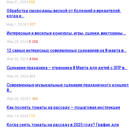
Мар 21, 2024
658
Обработка смородины весной от болезней и вредителей:
когда и…
Мар 1, 2024
1 077
Интересные и веселые конкурсы, игры, сценки, викторины,…
Фев 28, 2024
5 255
12 самых интересных современных сценариев на 8 марта в…
Фев 26, 2024
4 066
Сценарии праздника – утренника 8 Марта для детей с ЗПР в…
Фев 26, 2024
484
Современные музыкальные сценарии праздничного концерт
8…
Фев 26, 2024
1 490
Как посеять томаты на рассаду — пошаговая инструкция
Фев 14, 2024
772
Когда сеять томаты на рассаду в 2025 году? График для