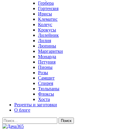
Гербера
Гортензия
Ирисы
Клематис
Колеус
Крокусы
Лилейник
Лилия
Люпины
Маргаритки
Монарда
Петуния
Пионы
Розы
Самшит
Спирея
Тюльпаны
Флоксы
Хоста
Рецепты и заготовки
О блоге