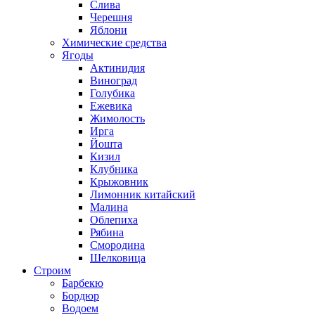
Слива
Черешня
Яблони
Химические средства
Ягоды
Актинидия
Виноград
Голубика
Ежевика
Жимолость
Ирга
Йошта
Кизил
Клубника
Крыжовник
Лимонник китайский
Малина
Облепиха
Рябина
Смородина
Шелковица
Строим
Барбекю
Бордюр
Водоем