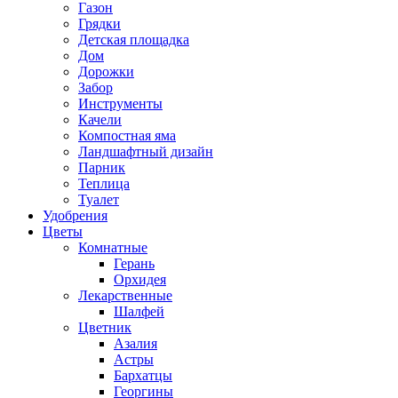
Газон
Грядки
Детская площадка
Дом
Дорожки
Забор
Инструменты
Качели
Компостная яма
Ландшафтный дизайн
Парник
Теплица
Туалет
Удобрения
Цветы
Комнатные
Герань
Орхидея
Лекарственные
Шалфей
Цветник
Азалия
Астры
Бархатцы
Георгины