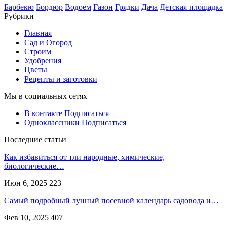
Барбекю
Бордюр
Водоем
Газон
Грядки
Дача
Детская площадка
Рубрики
Главная
Сад и Огород
Строим
Удобрения
Цветы
Рецепты и заготовки
Мы в социальных сетях
В контакте
Подписаться
Одноклассники
Подписаться
Последние статьи
Как избавиться от тли народные, химические,
биологические…
Июн 6, 2025
223
Самый подробный лунный посевной календарь садовода и…
Фев 10, 2025
407