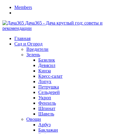
Members
Дача365 - Дача круглый год: советы и
рекомендации
Главная
Сад и Огород
Вредители
Зелень
Базилик
Девясил
Кинза
Кресс-салат
Лопух
Петрушка
Сельдерей
Укроп
Фенхель
Шпинат
Щавель
Овощи
Арбуз
Баклажан