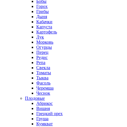
Бобы
Горох
Грибы
Дыня
Кабачки
Капуста
Картофель
Лук
Морковь
Огурцы
Перец
Редис
Репа
Свекла
Томаты
Тыква
Фасоль
Черемша
Чеснок
Плодовые
Абрикос
Вишня
Грецкий орех
Груша
Кумкват