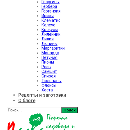
Георгины
Гербера
Гортензия
Ирисы
Клематис
Колеус
Крокусы
Лилейник
Лилия
Люпины
Маргаритки
Монарда
Петуния
Пионы
Розы
Самшит
Спирея
Тюльпаны
Флоксы
Хоста
Рецепты и заготовки
О блоге