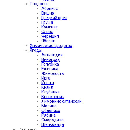
Плодовые
Абрикос
Вишня
Грецкий орех
Груша
Кумкват
Слива
Черешня
Яблони
Химические средства
Ягоды
Актинидия
Виноград
Голубика
Ежевика
Жимолость
Ирга
Йошта
Кизил
Клубника
Крыжовник
Лимонник китайский
Малина
Облепиха
Рябина
Смородина
Шелковица
Строим