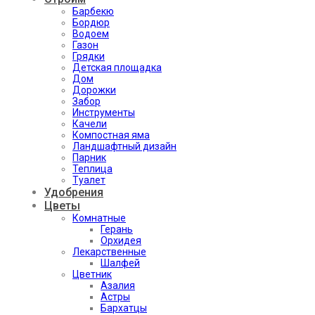
Барбекю
Бордюр
Водоем
Газон
Грядки
Детская площадка
Дом
Дорожки
Забор
Инструменты
Качели
Компостная яма
Ландшафтный дизайн
Парник
Теплица
Туалет
Удобрения
Цветы
Комнатные
Герань
Орхидея
Лекарственные
Шалфей
Цветник
Азалия
Астры
Бархатцы