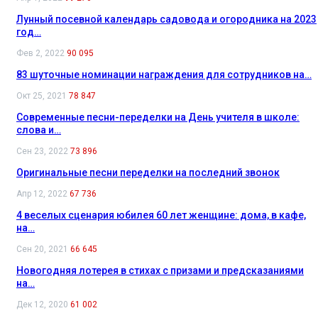
Лунный посевной календарь садовода и огородника на 2023
год…
Фев 2, 2022
90 095
83 шуточные номинации награждения для сотрудников на…
Окт 25, 2021
78 847
Современные песни-переделки на День учителя в школе:
слова и…
Сен 23, 2022
73 896
Оригинальные песни переделки на последний звонок
Апр 12, 2022
67 736
4 веселых сценария юбилея 60 лет женщине: дома, в кафе,
на…
Сен 20, 2021
66 645
Новогодняя лотерея в стихах с призами и предсказаниями
на…
Дек 12, 2020
61 002