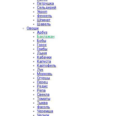
Петрушка
Сельдерей
Укроп
Фенхель
Шпинат
Щавель
Овощи
Арбуз
Баклажан
Бобы
Горох
Грибы
Дыня
Кабачки
Капуста
Картофель
Лук
Морковь
Огурцы
Перец
Редис
Репа
Свекла
Томаты
Тыква
Фасоль
Черемша
Чеснок