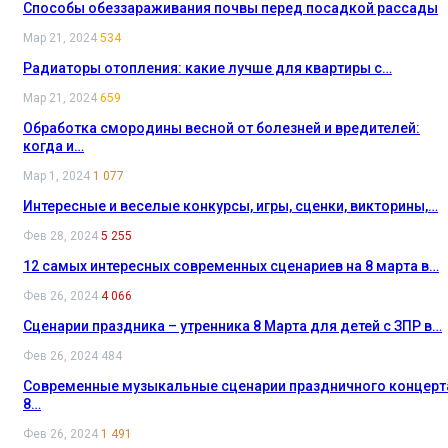
Способы обеззараживания почвы перед посадкой рассады
Мар 21, 2024
534
Радиаторы отопления: какие лучше для квартиры с…
Мар 21, 2024
659
Обработка смородины весной от болезней и вредителей:
когда и…
Мар 1, 2024
1 077
Интересные и веселые конкурсы, игры, сценки, викторины,…
Фев 28, 2024
5 255
12 самых интересных современных сценариев на 8 марта в…
Фев 26, 2024
4 066
Сценарии праздника – утренника 8 Марта для детей с ЗПР в…
Фев 26, 2024
484
Современные музыкальные сценарии праздничного концерт
8…
Фев 26, 2024
1 491