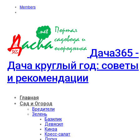
Members
Дача365 -
Дача круглый год: советы
и рекомендации
Главная
Сад и Огород
Вредители
Зелень
Базилик
Девясил
Кинза
Кресс-салат
Лопух