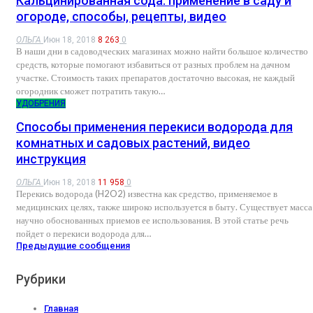
Кальцинированная сода: применение в саду и
огороде, способы, рецепты, видео
ОЛЬГА
Июн 18, 2018
8 263
0
В наши дни в садоводческих магазинах можно найти большое количество
средств, которые помогают избавиться от разных проблем на дачном
участке. Стоимость таких препаратов достаточно высокая, не каждый
огородник сможет потратить такую…
УДОБРЕНИЯ
Способы применения перекиси водорода для
комнатных и садовых растений, видео
инструкция
ОЛЬГА
Июн 18, 2018
11 958
0
Перекись водорода (H2O2) известна как средство, применяемое в
медицинских целях, также широко используется в быту. Существует масса
научно обоснованных приемов ее использования. В этой статье речь
пойдет о перекиси водорода для…
Предыдущие сообщения
Рубрики
Главная