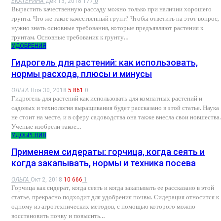
ЕКАТЕРИНА
Дек 13, 2018
177
0
Вырастить качественную рассаду можно только при наличии хорошего
грунта. Что же такое качественный грунт? Чтобы ответить на этот вопрос,
нужно знать основные требования, которые предъявляют растения к
грунтам. Основные требования к грунту…
УДОБРЕНИЯ
Гидрогель для растений: как использовать,
нормы расхода, плюсы и минусы
ОЛЬГА
Ноя 30, 2018
5 861
0
Гидрогель для растений как использовать для комнатных растений и
садовых и технология выращивания будет рассказано в этой статье. Наука
не стоит на месте, и в сферу садоводства она также внесла свои новшества.
Ученые изобрели такое…
УДОБРЕНИЯ
Применяем сидераты: горчица, когда сеять и
когда закапывать, нормы и техника посева
ОЛЬГА
Окт 2, 2018
10 666
1
Горчица как сидерат, когда сеять и когда закапывать ее рассказано в этой
статье, прекрасно подходит для удобрения почвы. Сидерация относится к
одному из агротехнических методов, с помощью которого можно
восстановить почву и повысить…