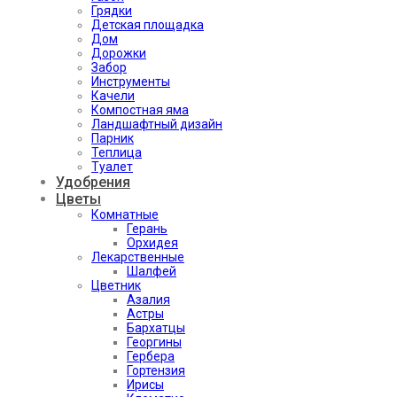
Грядки
Детская площадка
Дом
Дорожки
Забор
Инструменты
Качели
Компостная яма
Ландшафтный дизайн
Парник
Теплица
Туалет
Удобрения
Цветы
Комнатные
Герань
Орхидея
Лекарственные
Шалфей
Цветник
Азалия
Астры
Бархатцы
Георгины
Гербера
Гортензия
Ирисы