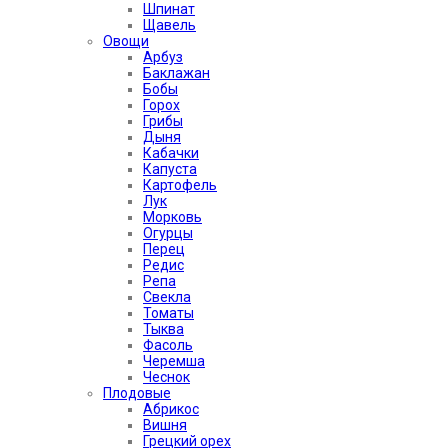
Шпинат
Щавель
Овощи
Арбуз
Баклажан
Бобы
Горох
Грибы
Дыня
Кабачки
Капуста
Картофель
Лук
Морковь
Огурцы
Перец
Редис
Репа
Свекла
Томаты
Тыква
Фасоль
Черемша
Чеснок
Плодовые
Абрикос
Вишня
Грецкий орех