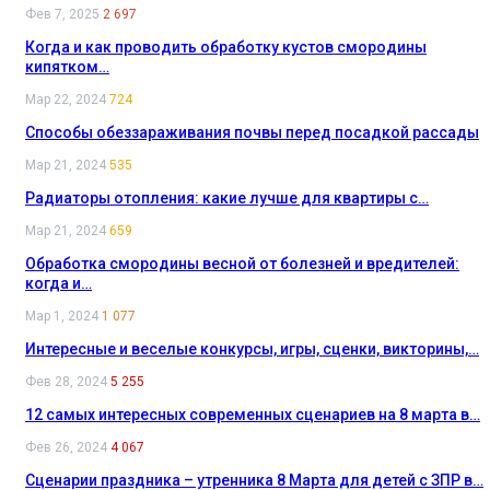
Фев 7, 2025
2 697
Когда и как проводить обработку кустов смородины
кипятком…
Мар 22, 2024
724
Способы обеззараживания почвы перед посадкой рассады
Мар 21, 2024
535
Радиаторы отопления: какие лучше для квартиры с…
Мар 21, 2024
659
Обработка смородины весной от болезней и вредителей:
когда и…
Мар 1, 2024
1 077
Интересные и веселые конкурсы, игры, сценки, викторины,…
Фев 28, 2024
5 255
12 самых интересных современных сценариев на 8 марта в…
Фев 26, 2024
4 067
Сценарии праздника – утренника 8 Марта для детей с ЗПР в…