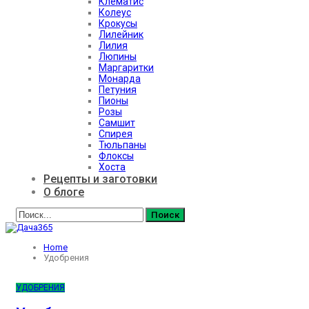
Клематис
Колеус
Крокусы
Лилейник
Лилия
Люпины
Маргаритки
Монарда
Петуния
Пионы
Розы
Самшит
Спирея
Тюльпаны
Флоксы
Хоста
Рецепты и заготовки
О блоге
Home
Удобрения
УДОБРЕНИЯ