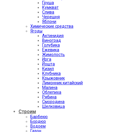
Груша
Кумкват
Слива
Черешня
Яблони
Химические средства
Ягоды
Актинидия
Виноград
Голубика
Ежевика
Жимолость
Ирга
Йошта
Кизил
Клубника
Крыжовник
Лимонник китайский
Малина
Облепиха
Рябина
Смородина
Шелковица
Строим
Барбекю
Бордюр
Водоем
Газон