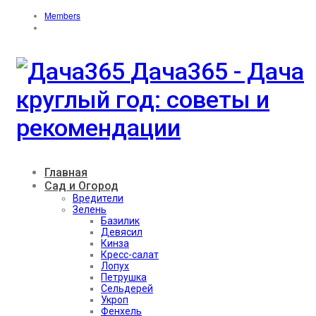
Members
Дача365 - Дача
круглый год: советы и
рекомендации
Главная
Сад и Огород
Вредители
Зелень
Базилик
Девясил
Кинза
Кресс-салат
Лопух
Петрушка
Сельдерей
Укроп
Фенхель