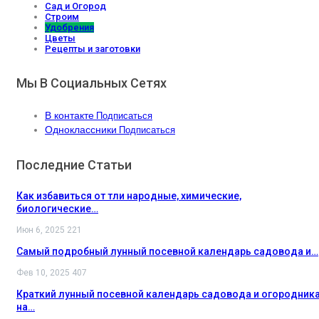
Сад и Огород
Строим
Удобрения
Цветы
Рецепты и заготовки
Мы В Социальных Сетях
В контакте
Подписаться
Одноклассники
Подписаться
Последние Статьи
Как избавиться от тли народные, химические,
биологические…
Июн 6, 2025
221
Самый подробный лунный посевной календарь садовода и…
Фев 10, 2025
407
Краткий лунный посевной календарь садовода и огородник
на…