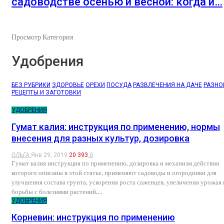
садоводстве осенью и весной: когда и…
Просмотр Категория
Удобрения
БЕЗ РУБРИКИ
ЗДОРОВЬЕ
ОРЕХИ
ПОСУДА
РАЗВЛЕЧЕНИЯ НА ДАЧЕ
РАЗНО
РЕЦЕПТЫ И ЗАГОТОВКИ
УДОБРЕНИЯ
Гумат калия: инструкция по применению, нормы
внесения для разных культур, дозировка
ОЛЬГА
Янв 29, 2019
20 393
0
Гумат калия инструкция по применению, дозировка и механизм действия
которого описаны в этой статье, применяют садоводы и огородники для
улучшения состава грунта, ускорения роста саженцев, увеличения урожая 
борьбы с болезнями растений.…
УДОБРЕНИЯ
Корневин: инструкция по применению