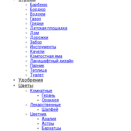
Барбекю
Бордюр
Водоем
Газон
Грядки
Детская площадка
Дом
Дорожки
Забор
Инструменты
Качели
Компостная яма
Ландшафтный дизайн
Парник
Теплица
Туалет
Удобрения
Цветы
Комнатные
Герань
Орхидея
Лекарственные
Шалфей
Цветник
Азалия
Астры
Бархатцы