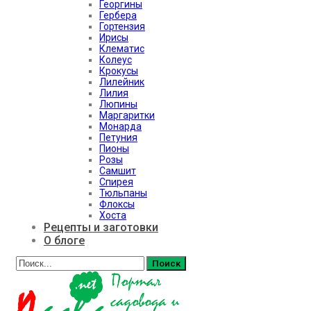
Георгины
Гербера
Гортензия
Ирисы
Клематис
Колеус
Крокусы
Лилейник
Лилия
Люпины
Маргаритки
Монарда
Петуния
Пионы
Розы
Самшит
Спирея
Тюльпаны
Флоксы
Хоста
Рецепты и заготовки
О блоге