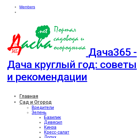
Members
Дача365 -
Дача круглый год: советы
и рекомендации
Главная
Сад и Огород
Вредители
Зелень
Базилик
Девясил
Кинза
Кресс-салат
Лопух