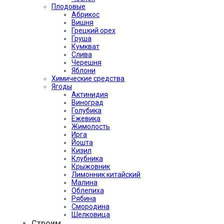
Плодовые
Абрикос
Вишня
Грецкий орех
Груша
Кумкват
Слива
Черешня
Яблони
Химические средства
Ягоды
Актинидия
Виноград
Голубика
Ежевика
Жимолость
Ирга
Йошта
Кизил
Клубника
Крыжовник
Лимонник китайский
Малина
Облепиха
Рябина
Смородина
Шелковица
Строим