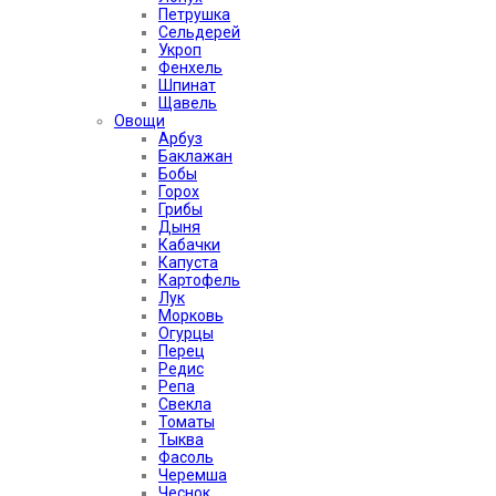
Петрушка
Сельдерей
Укроп
Фенхель
Шпинат
Щавель
Овощи
Арбуз
Баклажан
Бобы
Горох
Грибы
Дыня
Кабачки
Капуста
Картофель
Лук
Морковь
Огурцы
Перец
Редис
Репа
Свекла
Томаты
Тыква
Фасоль
Черемша
Чеснок