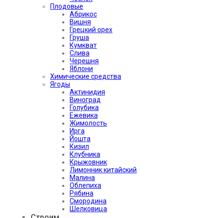
Плодовые
Абрикос
Вишня
Грецкий орех
Груша
Кумкват
Слива
Черешня
Яблони
Химические средства
Ягоды
Актинидия
Виноград
Голубика
Ежевика
Жимолость
Ирга
Йошта
Кизил
Клубника
Крыжовник
Лимонник китайский
Малина
Облепиха
Рябина
Смородина
Шелковица
Строим