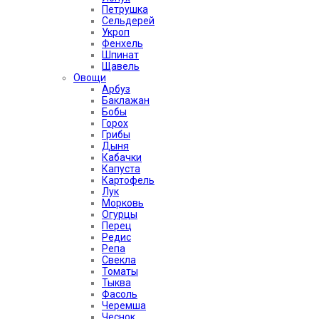
Петрушка
Сельдерей
Укроп
Фенхель
Шпинат
Щавель
Овощи
Арбуз
Баклажан
Бобы
Горох
Грибы
Дыня
Кабачки
Капуста
Картофель
Лук
Морковь
Огурцы
Перец
Редис
Репа
Свекла
Томаты
Тыква
Фасоль
Черемша
Чеснок