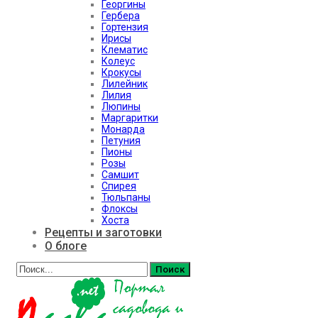
Георгины
Гербера
Гортензия
Ирисы
Клематис
Колеус
Крокусы
Лилейник
Лилия
Люпины
Маргаритки
Монарда
Петуния
Пионы
Розы
Самшит
Спирея
Тюльпаны
Флоксы
Хоста
Рецепты и заготовки
О блоге