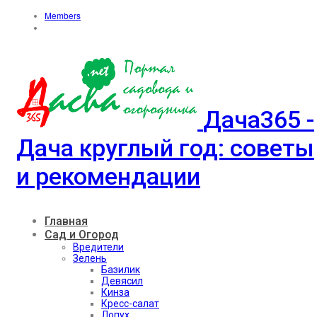
Members
Дача365 -
Дача круглый год: советы
и рекомендации
Главная
Сад и Огород
Вредители
Зелень
Базилик
Девясил
Кинза
Кресс-салат
Лопух