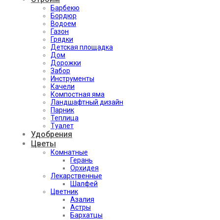
Барбекю
Бордюр
Водоем
Газон
Грядки
Детская площадка
Дом
Дорожки
Забор
Инструменты
Качели
Компостная яма
Ландшафтный дизайн
Парник
Теплица
Туалет
Удобрения
Цветы
Комнатные
Герань
Орхидея
Лекарственные
Шалфей
Цветник
Азалия
Астры
Бархатцы