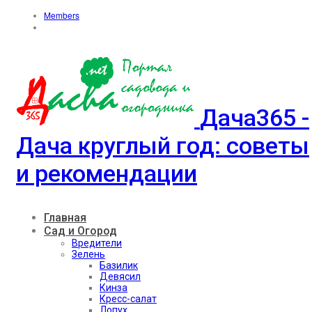
Members
Дача365 -
Дача круглый год: советы
и рекомендации
Главная
Сад и Огород
Вредители
Зелень
Базилик
Девясил
Кинза
Кресс-салат
Лопух