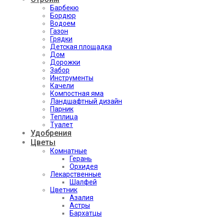
Барбекю
Бордюр
Водоем
Газон
Грядки
Детская площадка
Дом
Дорожки
Забор
Инструменты
Качели
Компостная яма
Ландшафтный дизайн
Парник
Теплица
Туалет
Удобрения
Цветы
Комнатные
Герань
Орхидея
Лекарственные
Шалфей
Цветник
Азалия
Астры
Бархатцы