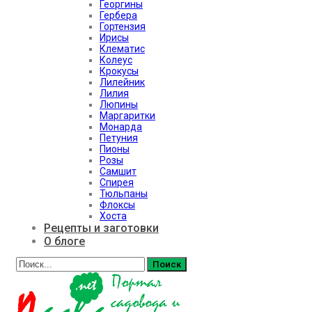
Георгины
Гербера
Гортензия
Ирисы
Клематис
Колеус
Крокусы
Лилейник
Лилия
Люпины
Маргаритки
Монарда
Петуния
Пионы
Розы
Самшит
Спирея
Тюльпаны
Флоксы
Хоста
Рецепты и заготовки
О блоге