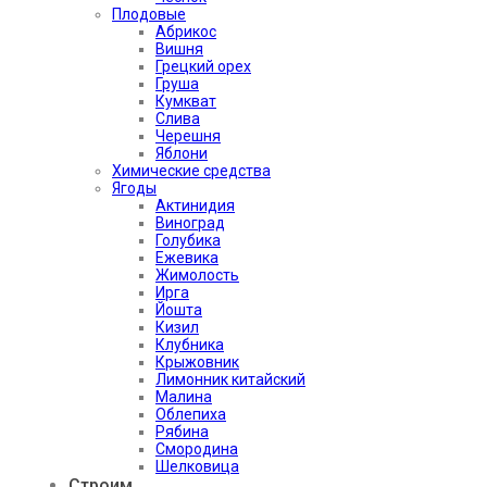
Плодовые
Абрикос
Вишня
Грецкий орех
Груша
Кумкват
Слива
Черешня
Яблони
Химические средства
Ягоды
Актинидия
Виноград
Голубика
Ежевика
Жимолость
Ирга
Йошта
Кизил
Клубника
Крыжовник
Лимонник китайский
Малина
Облепиха
Рябина
Смородина
Шелковица
Строим