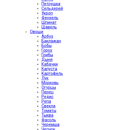
Петрушка
Сельдерей
Укроп
Фенхель
Шпинат
Щавель
Овощи
Арбуз
Баклажан
Бобы
Горох
Грибы
Дыня
Кабачки
Капуста
Картофель
Лук
Морковь
Огурцы
Перец
Редис
Репа
Свекла
Томаты
Тыква
Фасоль
Черемша
Чеснок