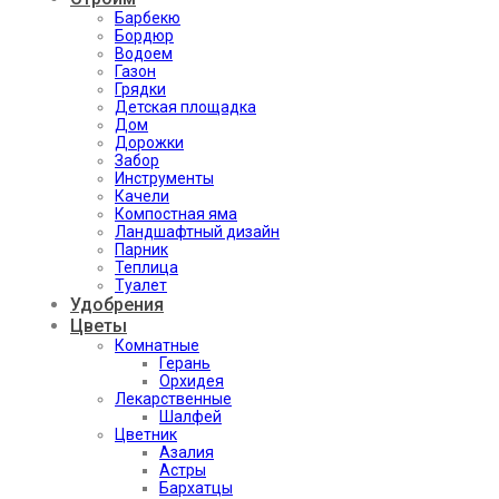
Барбекю
Бордюр
Водоем
Газон
Грядки
Детская площадка
Дом
Дорожки
Забор
Инструменты
Качели
Компостная яма
Ландшафтный дизайн
Парник
Теплица
Туалет
Удобрения
Цветы
Комнатные
Герань
Орхидея
Лекарственные
Шалфей
Цветник
Азалия
Астры
Бархатцы