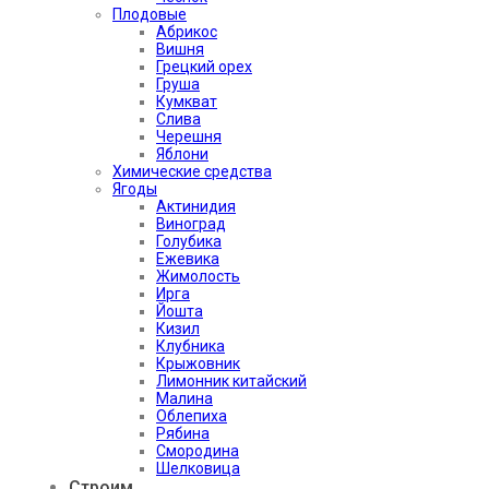
Плодовые
Абрикос
Вишня
Грецкий орех
Груша
Кумкват
Слива
Черешня
Яблони
Химические средства
Ягоды
Актинидия
Виноград
Голубика
Ежевика
Жимолость
Ирга
Йошта
Кизил
Клубника
Крыжовник
Лимонник китайский
Малина
Облепиха
Рябина
Смородина
Шелковица
Строим