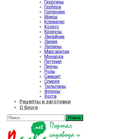
Георгины
Гербера
Гортензия
Ирисы
Клематис
Колеус
Крокусы
Лилейник
Лилия
Люпины
Маргаритки
Монарда
Петуния
Пионы
Розы
Самшит
Спирея
Тюльпаны
Флоксы
Хоста
Рецепты и заготовки
О блоге