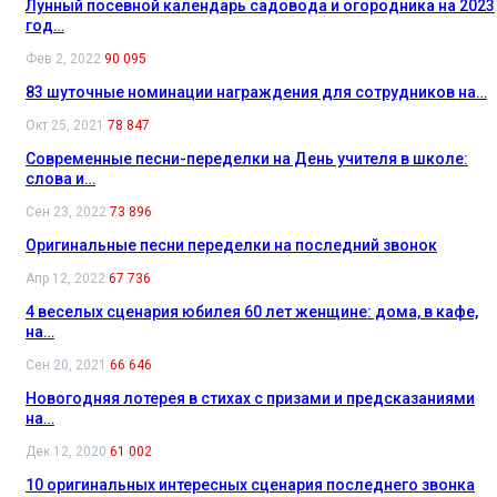
Лунный посевной календарь садовода и огородника на 2023
год…
Фев 2, 2022
90 095
83 шуточные номинации награждения для сотрудников на…
Окт 25, 2021
78 847
Современные песни-переделки на День учителя в школе:
слова и…
Сен 23, 2022
73 896
Оригинальные песни переделки на последний звонок
Апр 12, 2022
67 736
4 веселых сценария юбилея 60 лет женщине: дома, в кафе,
на…
Сен 20, 2021
66 646
Новогодняя лотерея в стихах с призами и предсказаниями
на…
Дек 12, 2020
61 002
10 оригинальных интересных сценария последнего звонка