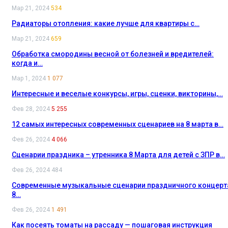
Мар 21, 2024
534
Радиаторы отопления: какие лучше для квартиры с…
Мар 21, 2024
659
Обработка смородины весной от болезней и вредителей:
когда и…
Мар 1, 2024
1 077
Интересные и веселые конкурсы, игры, сценки, викторины,…
Фев 28, 2024
5 255
12 самых интересных современных сценариев на 8 марта в…
Фев 26, 2024
4 066
Сценарии праздника – утренника 8 Марта для детей с ЗПР в…
Фев 26, 2024
484
Современные музыкальные сценарии праздничного концерт
8…
Фев 26, 2024
1 491
Как посеять томаты на рассаду — пошаговая инструкция