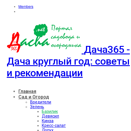
Members
Дача365 -
Дача круглый год: советы
и рекомендации
Главная
Сад и Огород
Вредители
Зелень
Базилик
Девясил
Кинза
Кресс-салат
Лопух