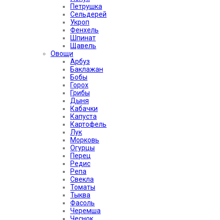
Петрушка
Сельдерей
Укроп
Фенхель
Шпинат
Щавель
Овощи
Арбуз
Баклажан
Бобы
Горох
Грибы
Дыня
Кабачки
Капуста
Картофель
Лук
Морковь
Огурцы
Перец
Редис
Репа
Свекла
Томаты
Тыква
Фасоль
Черемша
Чеснок