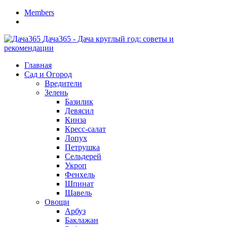
Members
Дача365 - Дача круглый год: советы и
рекомендации
Главная
Сад и Огород
Вредители
Зелень
Базилик
Девясил
Кинза
Кресс-салат
Лопух
Петрушка
Сельдерей
Укроп
Фенхель
Шпинат
Щавель
Овощи
Арбуз
Баклажан