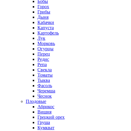
Бобы
Горох
Грибы
Дыня
Кабачки
Капуста
Картофель
Лук
Морковь
Огурцы
Перец
Редис
Репа
Свекла
Томаты
Тыква
Фасоль
Черемша
Чеснок
Плодовые
Абрикос
Вишня
Грецкий орех
Груша
Кумкват