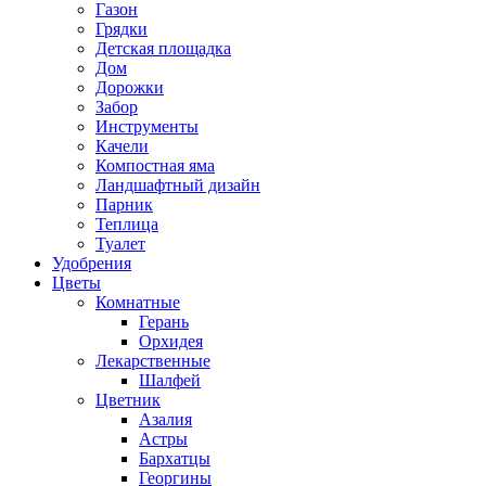
Газон
Грядки
Детская площадка
Дом
Дорожки
Забор
Инструменты
Качели
Компостная яма
Ландшафтный дизайн
Парник
Теплица
Туалет
Удобрения
Цветы
Комнатные
Герань
Орхидея
Лекарственные
Шалфей
Цветник
Азалия
Астры
Бархатцы
Георгины