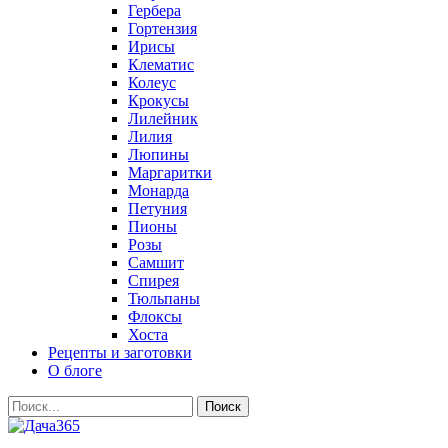
Гербера
Гортензия
Ирисы
Клематис
Колеус
Крокусы
Лилейник
Лилия
Люпины
Маргаритки
Монарда
Петуния
Пионы
Розы
Самшит
Спирея
Тюльпаны
Флоксы
Хоста
Рецепты и заготовки
О блоге