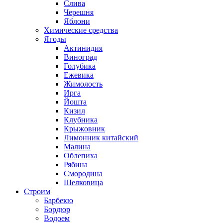
Слива
Черешня
Яблони
Химические средства
Ягоды
Актинидия
Виноград
Голубика
Ежевика
Жимолость
Ирга
Йошта
Кизил
Клубника
Крыжовник
Лимонник китайский
Малина
Облепиха
Рябина
Смородина
Шелковица
Строим
Барбекю
Бордюр
Водоем