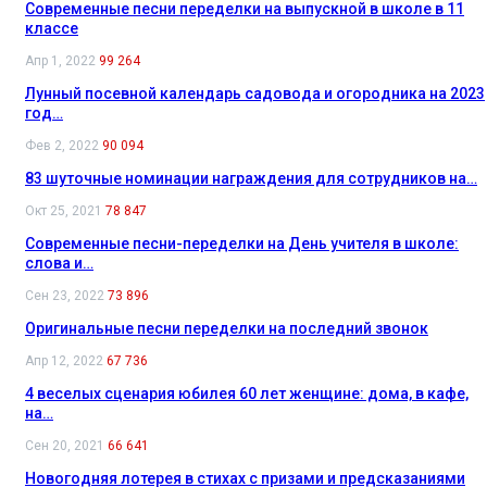
Современные песни переделки на выпускной в школе в 11
классе
Апр 1, 2022
99 264
Лунный посевной календарь садовода и огородника на 2023
год…
Фев 2, 2022
90 094
83 шуточные номинации награждения для сотрудников на…
Окт 25, 2021
78 847
Современные песни-переделки на День учителя в школе:
слова и…
Сен 23, 2022
73 896
Оригинальные песни переделки на последний звонок
Апр 12, 2022
67 736
4 веселых сценария юбилея 60 лет женщине: дома, в кафе,
на…
Сен 20, 2021
66 641
Новогодняя лотерея в стихах с призами и предсказаниями