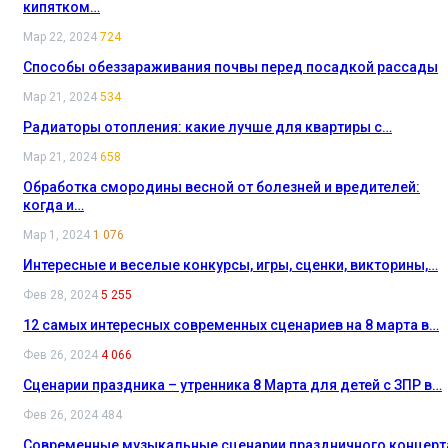
кипятком…
Мар 22, 2024
724
Способы обеззараживания почвы перед посадкой рассады
Мар 21, 2024
534
Радиаторы отопления: какие лучше для квартиры с…
Мар 21, 2024
658
Обработка смородины весной от болезней и вредителей:
когда и…
Мар 1, 2024
1 076
Интересные и веселые конкурсы, игры, сценки, викторины,…
Фев 28, 2024
5 255
12 самых интересных современных сценариев на 8 марта в…
Фев 26, 2024
4 066
Сценарии праздника – утренника 8 Марта для детей с ЗПР в…
Фев 26, 2024
484
Современные музыкальные сценарии праздничного концерт