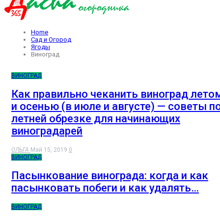
Home
Сад и Огород
Ягоды
Виноград
ВИНОГРАД
Как правильно чеканить виноград лето
и осенью (в июле и августе) — советы п
летней обрезке для начинающих
виноградарей
ОЛЬГА
Май 15, 2019
0
ВИНОГРАД
Пасынкование винограда: когда и как
пасынковать побеги и как удалять…
ВИНОГРАД