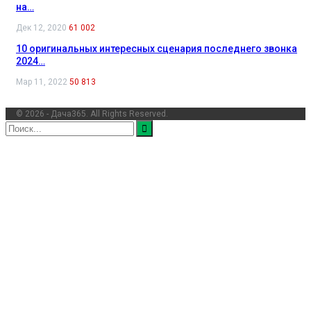
на…
Дек 12, 2020
61 002
10 оригинальных интересных сценария последнего звонка
2024…
Мар 11, 2022
50 813
© 2026 - Дача365. All Rights Reserved.