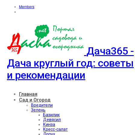
Members
Дача365 -
Дача круглый год: советы
и рекомендации
Главная
Сад и Огород
Вредители
Зелень
Базилик
Девясил
Кинза
Кресс-салат
Лопух