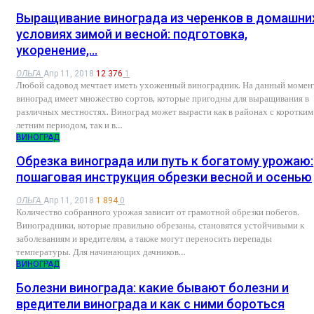
Выращивание винограда из черенков в домашни
условиях зимой и весной: подготовка,
укоренение,…
ОЛЬГА
Апр 11, 2018
12 376
1
Любой садовод мечтает иметь ухоженный виноградник. На данный момен
виноград имеет множество сортов, которые пригодны для выращивания в
различных местностях. Виноград может вырасти как в районах с коротким
летним периодом, так и в…
ВИНОГРАД
Обрезка винограда или путь к богатому урожаю:
пошаговая инструкция обрезки весной и осенью
ОЛЬГА
Апр 11, 2018
1 894
0
Количество собранного урожая зависит от грамотной обрезки побегов.
Виноградники, которые правильно обрезаны, становятся устойчивыми к
заболеваниям и вредителям, а также могут переносить перепады
температуры. Для начинающих дачников…
ВИНОГРАД
Болезни винограда: какие бывают болезни и
вредители винограда и как с ними бороться