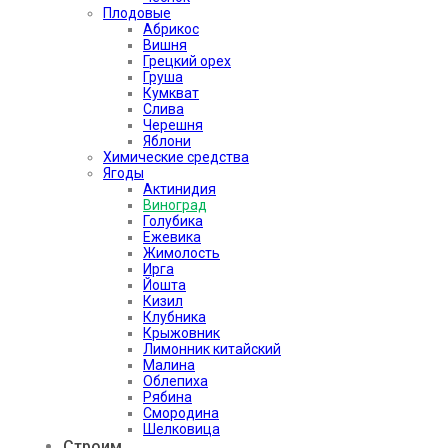
Плодовые
Абрикос
Вишня
Грецкий орех
Груша
Кумкват
Слива
Черешня
Яблони
Химические средства
Ягоды
Актинидия
Виноград
Голубика
Ежевика
Жимолость
Ирга
Йошта
Кизил
Клубника
Крыжовник
Лимонник китайский
Малина
Облепиха
Рябина
Смородина
Шелковица
Строим