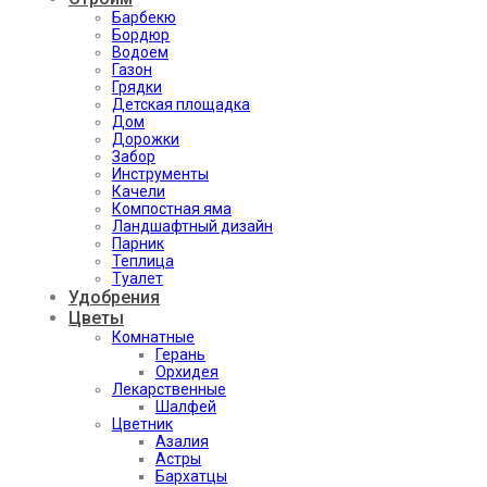
Барбекю
Бордюр
Водоем
Газон
Грядки
Детская площадка
Дом
Дорожки
Забор
Инструменты
Качели
Компостная яма
Ландшафтный дизайн
Парник
Теплица
Туалет
Удобрения
Цветы
Комнатные
Герань
Орхидея
Лекарственные
Шалфей
Цветник
Азалия
Астры
Бархатцы