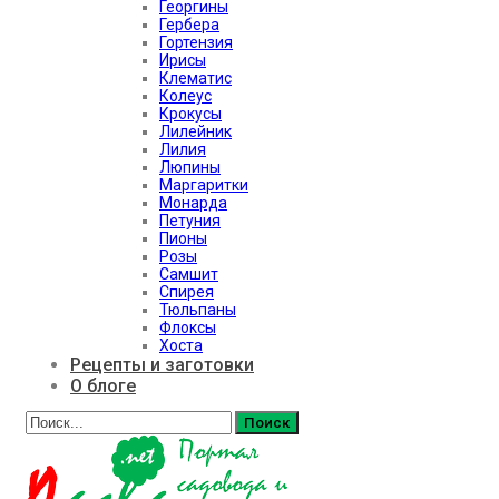
Георгины
Гербера
Гортензия
Ирисы
Клематис
Колеус
Крокусы
Лилейник
Лилия
Люпины
Маргаритки
Монарда
Петуния
Пионы
Розы
Самшит
Спирея
Тюльпаны
Флоксы
Хоста
Рецепты и заготовки
О блоге