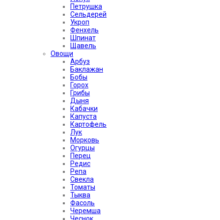
Петрушка
Сельдерей
Укроп
Фенхель
Шпинат
Щавель
Овощи
Арбуз
Баклажан
Бобы
Горох
Грибы
Дыня
Кабачки
Капуста
Картофель
Лук
Морковь
Огурцы
Перец
Редис
Репа
Свекла
Томаты
Тыква
Фасоль
Черемша
Чеснок