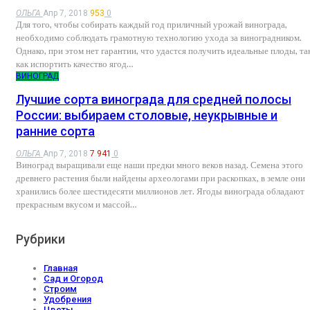
ОЛЬГА
Апр 7, 2018
953
0
Для того, чтобы собирать каждый год приличный урожай винограда,
необходимо соблюдать грамотную технологию ухода за виноградником.
Однако, при этом нет гарантии, что удастся получить идеальные плоды, та
как испортить качество ягод…
ВИНОГРАД
Лучшие сорта винограда для средней полосы
России: выбираем столовые, неукрывные и
ранние сорта
ОЛЬГА
Апр 7, 2018
7 941
0
Виноград выращивали еще наши предки много веков назад. Семена этого
древнего растения были найдены археологами при раскопках, в земле они
хранились более шестидесяти миллионов лет. Ягоды винограда обладают
прекрасным вкусом и массой…
Рубрики
Главная
Сад и Огород
Строим
Удобрения
Цветы