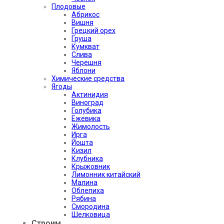
Плодовые
Абрикос
Вишня
Грецкий орех
Груша
Кумкват
Слива
Черешня
Яблони
Химические средства
Ягоды
Актинидия
Виноград
Голубика
Ежевика
Жимолость
Ирга
Йошта
Кизил
Клубника
Крыжовник
Лимонник китайский
Малина
Облепиха
Рябина
Смородина
Шелковица
Строим