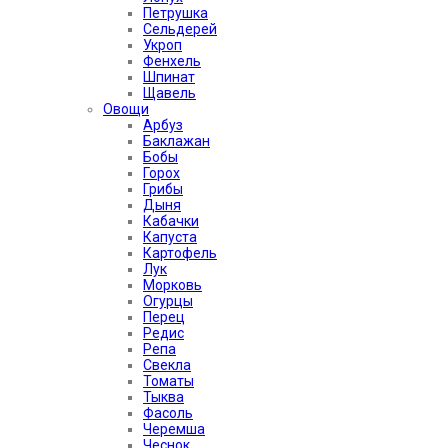
Петрушка
Сельдерей
Укроп
Фенхель
Шпинат
Щавель
Овощи
Арбуз
Баклажан
Бобы
Горох
Грибы
Дыня
Кабачки
Капуста
Картофель
Лук
Морковь
Огурцы
Перец
Редис
Репа
Свекла
Томаты
Тыква
Фасоль
Черемша
Чеснок