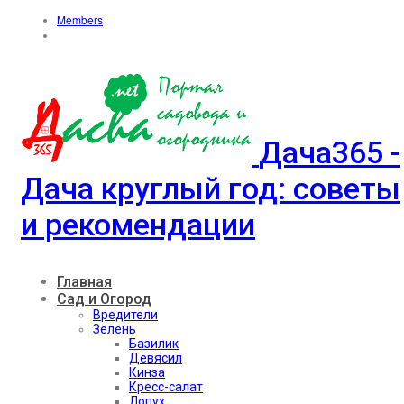
Members
Дача365 -
Дача круглый год: советы
и рекомендации
Главная
Сад и Огород
Вредители
Зелень
Базилик
Девясил
Кинза
Кресс-салат
Лопух