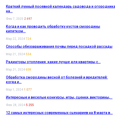
Краткий лунный посевной календарь садовода и огородник
на…
Фев 7, 2025
2 697
Когда и как проводить обработку кустов смородины
кипятком…
Мар 22, 2024
724
Способы обеззараживания почвы перед посадкой рассады
Мар 21, 2024
534
Радиаторы отопления: какие лучше для квартиры с…
Мар 21, 2024
658
Обработка смородины весной от болезней и вредителей:
когда и…
Мар 1, 2024
1 077
Интересные и веселые конкурсы, игры, сценки, викторины,…
Фев 28, 2024
5 255
12 самых интересных современных сценариев на 8 марта в…