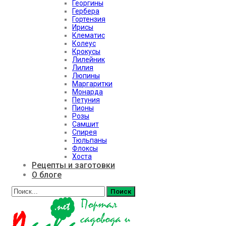
Георгины
Гербера
Гортензия
Ирисы
Клематис
Колеус
Крокусы
Лилейник
Лилия
Люпины
Маргаритки
Монарда
Петуния
Пионы
Розы
Самшит
Спирея
Тюльпаны
Флоксы
Хоста
Рецепты и заготовки
О блоге