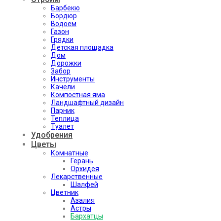
Барбекю
Бордюр
Водоем
Газон
Грядки
Детская площадка
Дом
Дорожки
Забор
Инструменты
Качели
Компостная яма
Ландшафтный дизайн
Парник
Теплица
Туалет
Удобрения
Цветы
Комнатные
Герань
Орхидея
Лекарственные
Шалфей
Цветник
Азалия
Астры
Бархатцы