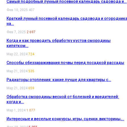
Самый подробный лунный посевной календарь садовода и…
Фев 10, 2025
407
Краткий лунный посевной календарь садовода и огородник
на…
Фев 7, 2025
2 697
Когда и как проводить обработку кустов смородины
кипятком…
Мар 22, 2024
724
Способы обеззараживания почвы перед посадкой рассады
Мар 21, 2024
535
Радиаторы отопления: какие лучше для квартиры с…
Мар 21, 2024
659
Обработка смородины весной от болезней и вредителей:
когда и…
Мар 1, 2024
1 077
Интересные и веселые конкурсы, игры, сценки, викторины,…