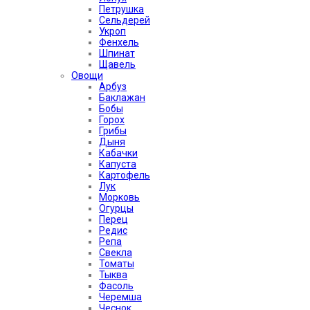
Петрушка
Сельдерей
Укроп
Фенхель
Шпинат
Щавель
Овощи
Арбуз
Баклажан
Бобы
Горох
Грибы
Дыня
Кабачки
Капуста
Картофель
Лук
Морковь
Огурцы
Перец
Редис
Репа
Свекла
Томаты
Тыква
Фасоль
Черемша
Чеснок