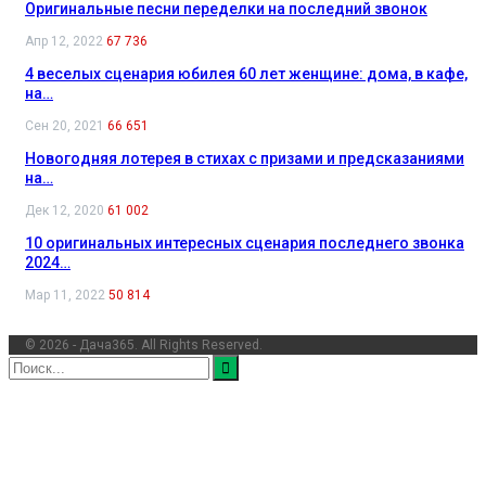
Оригинальные песни переделки на последний звонок
Апр 12, 2022
67 736
4 веселых сценария юбилея 60 лет женщине: дома, в кафе,
на…
Сен 20, 2021
66 651
Новогодняя лотерея в стихах с призами и предсказаниями
на…
Дек 12, 2020
61 002
10 оригинальных интересных сценария последнего звонка
2024…
Мар 11, 2022
50 814
© 2026 - Дача365. All Rights Reserved.