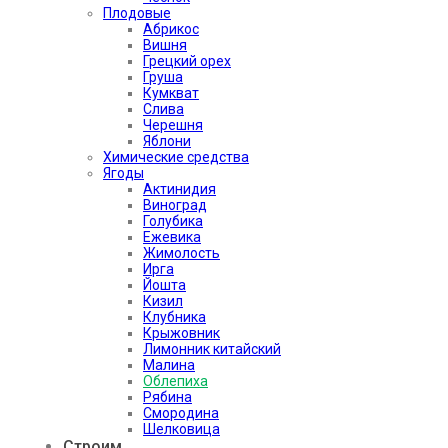
Плодовые
Абрикос
Вишня
Грецкий орех
Груша
Кумкват
Слива
Черешня
Яблони
Химические средства
Ягоды
Актинидия
Виноград
Голубика
Ежевика
Жимолость
Ирга
Йошта
Кизил
Клубника
Крыжовник
Лимонник китайский
Малина
Облепиха
Рябина
Смородина
Шелковица
Строим