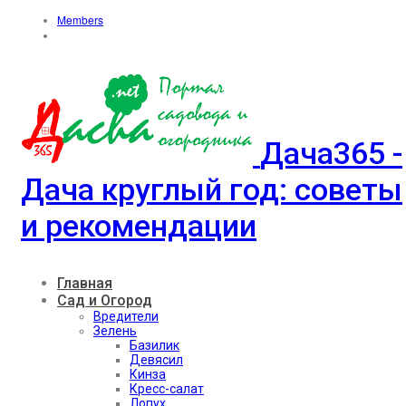
Members
Дача365 -
Дача круглый год: советы
и рекомендации
Главная
Сад и Огород
Вредители
Зелень
Базилик
Девясил
Кинза
Кресс-салат
Лопух