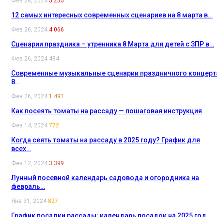
Фев 28, 2024
5 255
12 самых интересных современных сценариев на 8 марта в…
Фев 26, 2024
4 066
Сценарии праздника – утренника 8 Марта для детей с ЗПР в…
Фев 26, 2024
484
Современные музыкальные сценарии праздничного концерт
8…
Фев 26, 2024
1 491
Как посеять томаты на рассаду — пошаговая инструкция
Фев 14, 2024
772
Когда сеять томаты на рассаду в 2025 году? График для
всех…
Фев 12, 2024
3 399
Лунный посевной календарь садовода и огородника на
февраль…
Янв 31, 2024
827
График посадки рассады: календарь посадок на 2025 год