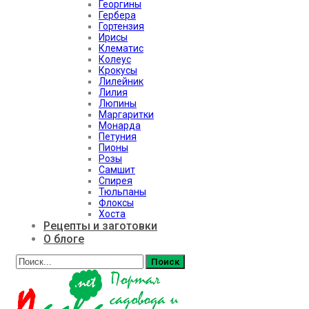
Георгины
Гербера
Гортензия
Ирисы
Клематис
Колеус
Крокусы
Лилейник
Лилия
Люпины
Маргаритки
Монарда
Петуния
Пионы
Розы
Самшит
Спирея
Тюльпаны
Флоксы
Хоста
Рецепты и заготовки
О блоге