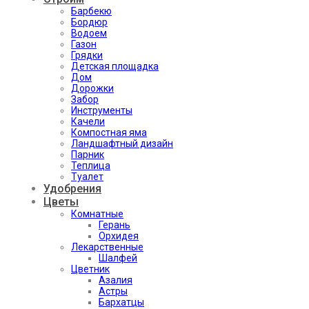
Барбекю
Бордюр
Водоем
Газон
Грядки
Детская площадка
Дом
Дорожки
Забор
Инструменты
Качели
Компостная яма
Ландшафтный дизайн
Парник
Теплица
Туалет
Удобрения
Цветы
Комнатные
Герань
Орхидея
Лекарственные
Шалфей
Цветник
Азалия
Астры
Бархатцы