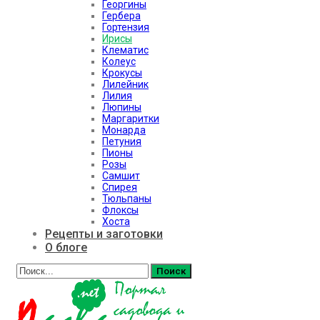
Георгины
Гербера
Гортензия
Ирисы
Клематис
Колеус
Крокусы
Лилейник
Лилия
Люпины
Маргаритки
Монарда
Петуния
Пионы
Розы
Самшит
Спирея
Тюльпаны
Флоксы
Хоста
Рецепты и заготовки
О блоге