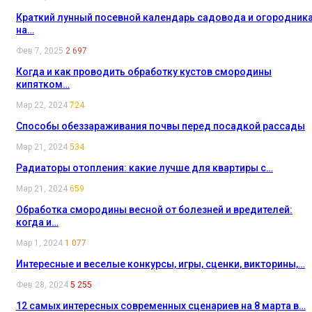
Краткий лунный посевной календарь садовода и огородник
на…
Фев 7, 2025
2 697
Когда и как проводить обработку кустов смородины
кипятком…
Мар 22, 2024
724
Способы обеззараживания почвы перед посадкой рассады
Мар 21, 2024
534
Радиаторы отопления: какие лучше для квартиры с…
Мар 21, 2024
659
Обработка смородины весной от болезней и вредителей:
когда и…
Мар 1, 2024
1 077
Интересные и веселые конкурсы, игры, сценки, викторины,…
Фев 28, 2024
5 255
12 самых интересных современных сценариев на 8 марта в…