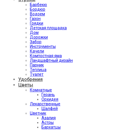
Барбекю
Бордюр
Водоем
Газон
Грядки
Детская площадка
Дом
Дорожки
Забор
Инструменты
Качели
Компостная яма
Ландшафтный дизайн
Парник
Теплица
Туалет
Удобрения
Цветы
Комнатные
Герань
Орхидея
Лекарственные
Шалфей
Цветник
Азалия
Астры
Бархатцы