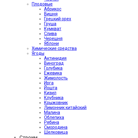
Плодовые
Абрикос
Вишня
Грецкий орех
Груша
Кумкват
Слива
Черешня
Яблони
Химические средства
Ягоды
Актинидия
Виноград
Голубика
Ежевика
Жимолость
Ирга
Йошта
Кизил
Клубника
Крыжовник
Лимонник китайский
Малина
Облепиха
Рябина
Смородина
Шелковица
Строим