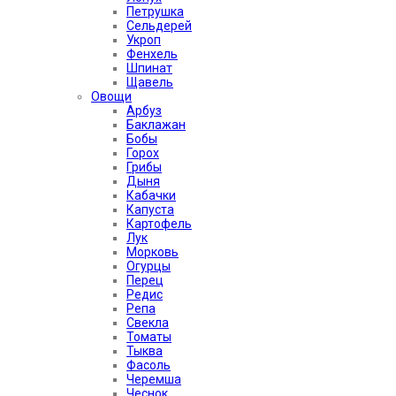
Петрушка
Сельдерей
Укроп
Фенхель
Шпинат
Щавель
Овощи
Арбуз
Баклажан
Бобы
Горох
Грибы
Дыня
Кабачки
Капуста
Картофель
Лук
Морковь
Огурцы
Перец
Редис
Репа
Свекла
Томаты
Тыква
Фасоль
Черемша
Чеснок