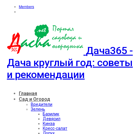
Members
Дача365 -
Дача круглый год: советы
и рекомендации
Главная
Сад и Огород
Вредители
Зелень
Базилик
Девясил
Кинза
Кресс-салат
Лопух