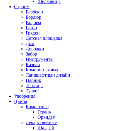
Шелковица
Строим
Барбекю
Бордюр
Водоем
Газон
Грядки
Детская площадка
Дом
Дорожки
Забор
Инструменты
Качели
Компостная яма
Ландшафтный дизайн
Парник
Теплица
Туалет
Удобрения
Цветы
Комнатные
Герань
Орхидея
Лекарственные
Шалфей