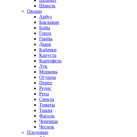
Шпинат
Щавель
Овощи
Арбуз
Баклажан
Бобы
Горох
Грибы
Дыня
Кабачки
Капуста
Картофель
Лук
Морковь
Огурцы
Перец
Редис
Репа
Свекла
Томаты
Тыква
Фасоль
Черемша
Чеснок
Плодовые