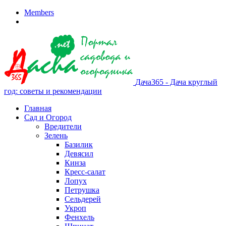
Members
Дача365 - Дача круглый
год: советы и рекомендации
Главная
Сад и Огород
Вредители
Зелень
Базилик
Девясил
Кинза
Кресс-салат
Лопух
Петрушка
Сельдерей
Укроп
Фенхель