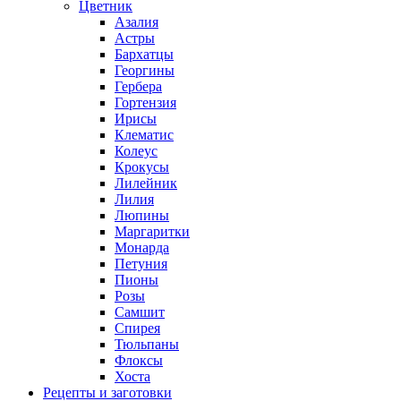
Цветник
Азалия
Астры
Бархатцы
Георгины
Гербера
Гортензия
Ирисы
Клематис
Колеус
Крокусы
Лилейник
Лилия
Люпины
Маргаритки
Монарда
Петуния
Пионы
Розы
Самшит
Спирея
Тюльпаны
Флоксы
Хоста
Рецепты и заготовки