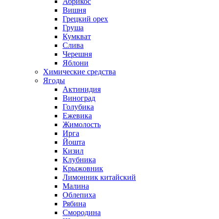
Абрикос
Вишня
Грецкий орех
Груша
Кумкват
Слива
Черешня
Яблони
Химические средства
Ягоды
Актинидия
Виноград
Голубика
Ежевика
Жимолость
Ирга
Йошта
Кизил
Клубника
Крыжовник
Лимонник китайский
Малина
Облепиха
Рябина
Смородина