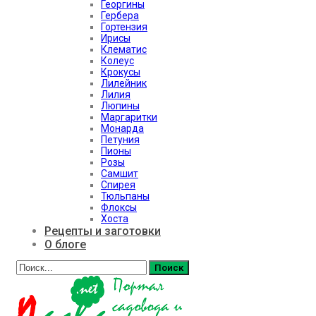
Георгины
Гербера
Гортензия
Ирисы
Клематис
Колеус
Крокусы
Лилейник
Лилия
Люпины
Маргаритки
Монарда
Петуния
Пионы
Розы
Самшит
Спирея
Тюльпаны
Флоксы
Хоста
Рецепты и заготовки
О блоге