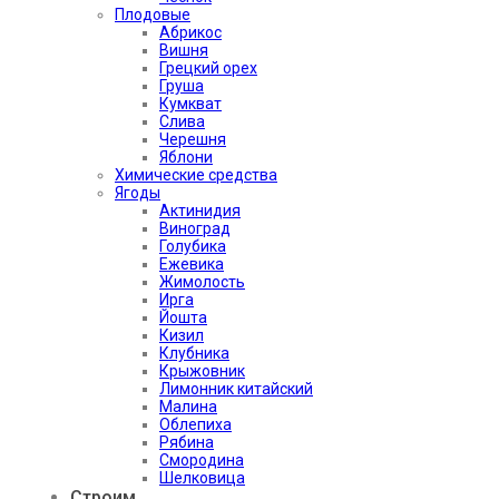
Плодовые
Абрикос
Вишня
Грецкий орех
Груша
Кумкват
Слива
Черешня
Яблони
Химические средства
Ягоды
Актинидия
Виноград
Голубика
Ежевика
Жимолость
Ирга
Йошта
Кизил
Клубника
Крыжовник
Лимонник китайский
Малина
Облепиха
Рябина
Смородина
Шелковица
Строим