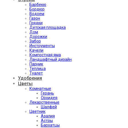
Барбекю
Бордюр
Водоем
Газон
Грядки
Детская площадка
Дом
Дорожки
Забор
Инструменты
Качели
Компостная яма
Ландшафтный дизайн
Парник
Теплица
Туалет
Удобрения
Цветы
Комнатные
Герань
Орхидея
Лекарственные
Шалфей
Цветник
Азалия
Астры
Бархатцы