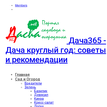
Members
Дача365 -
Дача круглый год: советы
и рекомендации
Главная
Сад и Огород
Вредители
Зелень
Базилик
Девясил
Кинза
Кресс-салат
Лопух