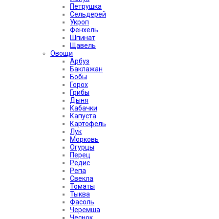
Петрушка
Сельдерей
Укроп
Фенхель
Шпинат
Щавель
Овощи
Арбуз
Баклажан
Бобы
Горох
Грибы
Дыня
Кабачки
Капуста
Картофель
Лук
Морковь
Огурцы
Перец
Редис
Репа
Свекла
Томаты
Тыква
Фасоль
Черемша
Чеснок