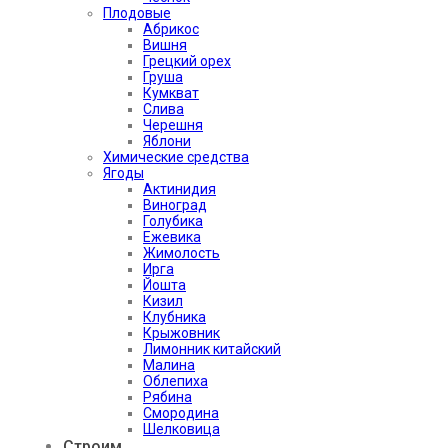
Плодовые
Абрикос
Вишня
Грецкий орех
Груша
Кумкват
Слива
Черешня
Яблони
Химические средства
Ягоды
Актинидия
Виноград
Голубика
Ежевика
Жимолость
Ирга
Йошта
Кизил
Клубника
Крыжовник
Лимонник китайский
Малина
Облепиха
Рябина
Смородина
Шелковица
Строим