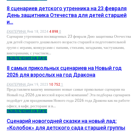
8 сценариев детского утренника на 23 февраля
День защитника Отечества для детей старшей
и…
ЕКАТЕРИНА
Янв 18, 2024
4 898
0
Сценарии утренников посвященных 23 февраля Дню защитника Отечества
для детей старшего дошкольного возраста старшей и подготовительной
групп с играми, конкурсами с папами, стихами, загадками, частушками,
викторинами, с участием…
РАЗВЛЕЧЕНИЯ НА ДАЧЕ
8 самых прикольных сценариев на Новый год
2026 для взрослых на год Дракона
ЕКАТЕРИНА
Дек 19, 2023
10 752
1
Представляем вашему вниманию новые самые прикольные сценарии на
Новый год 2026 для веселой взрослой компании! Эта подборка сценариев
подойдет для празднования Нового года 2026 года Дракона как на работе 
офисе, в кафе, ресторане и в…
РАЗВЛЕЧЕНИЯ НА ДАЧЕ
Сценарий новогодней сказки на новый лад:
«Колобок» для детского сада старшей группы