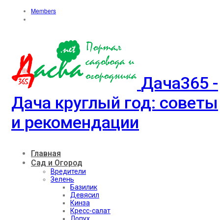
Members
Дача365 -
Дача круглый год: советы
и рекомендации
Главная
Сад и Огород
Вредители
Зелень
Базилик
Девясил
Кинза
Кресс-салат
Лопух