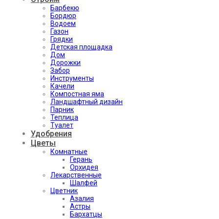
Барбекю
Бордюр
Водоем
Газон
Грядки
Детская площадка
Дом
Дорожки
Забор
Инструменты
Качели
Компостная яма
Ландшафтный дизайн
Парник
Теплица
Туалет
Удобрения
Цветы
Комнатные
Герань
Орхидея
Лекарственные
Шалфей
Цветник
Азалия
Астры
Бархатцы