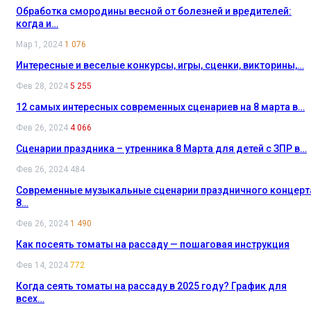
Обработка смородины весной от болезней и вредителей:
когда и…
Мар 1, 2024
1 076
Интересные и веселые конкурсы, игры, сценки, викторины,…
Фев 28, 2024
5 255
12 самых интересных современных сценариев на 8 марта в…
Фев 26, 2024
4 066
Сценарии праздника – утренника 8 Марта для детей с ЗПР в…
Фев 26, 2024
484
Современные музыкальные сценарии праздничного концерт
8…
Фев 26, 2024
1 490
Как посеять томаты на рассаду — пошаговая инструкция
Фев 14, 2024
772
Когда сеять томаты на рассаду в 2025 году? График для
всех…