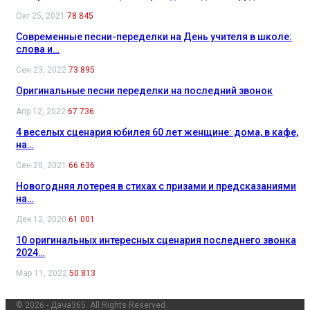
Окт 25, 2021
78 845
Современные песни-переделки на День учителя в школе:
слова и…
Сен 23, 2022
73 895
Оригинальные песни переделки на последний звонок
Апр 12, 2022
67 736
4 веселых сценария юбилея 60 лет женщине: дома, в кафе,
на…
Сен 20, 2021
66 636
Новогодняя лотерея в стихах с призами и предсказаниями
на…
Дек 12, 2020
61 001
10 оригинальных интересных сценария последнего звонка
2024…
Мар 11, 2022
50 813
© 2026 - Дача365. All Rights Reserved.