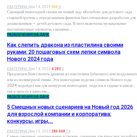
ЕКАТЕРИНА
Дек 14, 2023
556
0
Сценарий новогодней сказки на новый лад: «Колобок» для детского сада
старшей группы с переделанным финалом был специально разработан для
дошкольников — детей детского сада. В него включены музыкальные
постановочные элементы, смешные…
РАЗВЛЕЧЕНИЯ НА ДАЧЕ
Как слепить дракона из пластилина своими
руками: 20 пошаговых схем лепки символа
Нового 2024 года
ЕКАТЕРИНА
Дек 14, 2023
4 283
0
Предлагаем Вам слепить дракона из пластилина (обычного или воздушного
или из полимерной глины. Эта новогодняя поделка символа Нового года
2024 подойдет как для конкурсов новогодних поделок в садике и школе ,
так и просто в качестве…
РАЗВЛЕЧЕНИЯ НА ДАЧЕ
5 Смешных новых сценариев на Новый год 2026
для взрослой компании и корпоратива:
конкурсы, игры,…
ЕКАТЕРИНА
Дек 13, 2023
286 668
14
Самые смешные, оригинальные и свежие сценарии для взрослых подойду