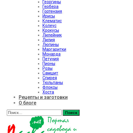
Георгины
Гербера
Гортензия
Ирисы
Клематис
Колеус
Крокусы
Лилейник
Лилия
Люпины
Маргаритки
Монарда
Петуния
Пионы
Розы
Самшит
Спирея
Тюльпаны
Флоксы
Хоста
Рецепты и заготовки
О блоге