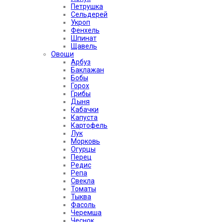
Петрушка
Сельдерей
Укроп
Фенхель
Шпинат
Щавель
Овощи
Арбуз
Баклажан
Бобы
Горох
Грибы
Дыня
Кабачки
Капуста
Картофель
Лук
Морковь
Огурцы
Перец
Редис
Репа
Свекла
Томаты
Тыква
Фасоль
Черемша
Чеснок