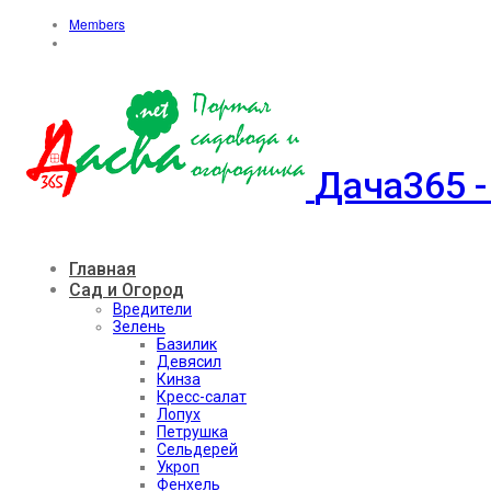
Members
Дача365 -
Главная
Сад и Огород
Вредители
Зелень
Базилик
Девясил
Кинза
Кресс-салат
Лопух
Петрушка
Сельдерей
Укроп
Фенхель