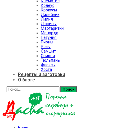
Клематис
Колеус
Крокусы
Лилейник
Лилия
Люпины
Маргаритки
Монарда
Петуния
Пионы
Розы
Самшит
Спирея
Тюльпаны
Флоксы
Хоста
Рецепты и заготовки
О блоге
Home