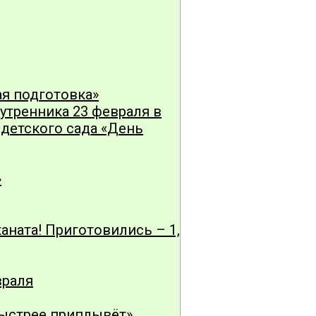
ая подготовка»
тренника 23 февраля в
 детского сада «День
»
ната! Приготовились – 1,
враля
быстрее приплывёт»