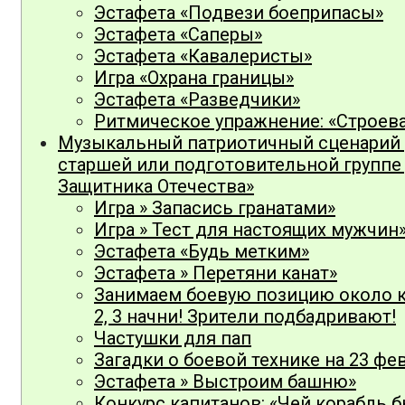
Эстафета «Подвези боеприпасы»
Эстафета «Саперы»
Эстафета «Кавалеристы»
Игра «Охрана границы»
Эстафета «Разведчики»
Ритмическое упражнение: «Строев
Музыкальный патриотичный сценарий у
старшей или подготовительной группе
Защитника Отечества»
Игра » Запасись гранатами»
Игра » Тест для настоящих мужчин
Эстафета «Будь метким»
Эстафета » Перетяни канат»
Занимаем боевую позицию около ка
2, 3 начни! Зрители подбадривают!
Частушки для пап
Загадки о боевой технике на 23 фе
Эстафета » Выстроим башню»
Конкурс капитанов: «Чей корабль 