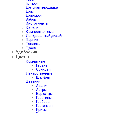
Грядки
Детская площадка
Дом
Дорожки
Забор
Инструменты
Качели
Компостная яма
Ландшафтный дизайн
Парник
Теплица
Туалет
Удобрения
Цветы
Комнатные
Герань
Орхидея
Лекарственные
Шалфей
Цветник
Азалия
Астры
Бархатцы
Георгины
Гербера
Гортензия
Ирисы