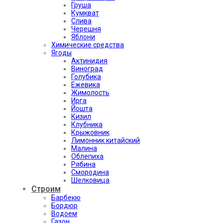
Груша
Кумкват
Слива
Черешня
Яблони
Химические средства
Ягоды
Актинидия
Виноград
Голубика
Ежевика
Жимолость
Ирга
Йошта
Кизил
Клубника
Крыжовник
Лимонник китайский
Малина
Облепиха
Рябина
Смородина
Шелковица
Строим
Барбекю
Бордюр
Водоем
Газон