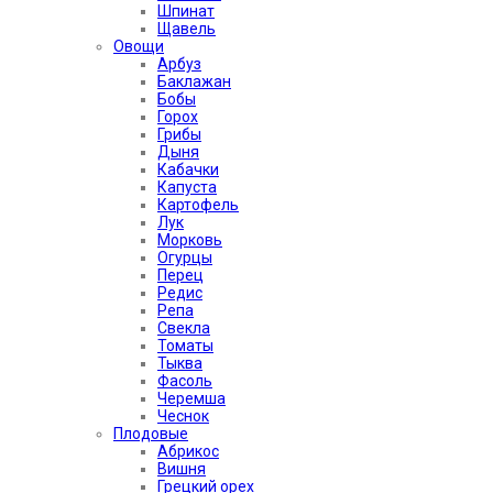
Шпинат
Щавель
Овощи
Арбуз
Баклажан
Бобы
Горох
Грибы
Дыня
Кабачки
Капуста
Картофель
Лук
Морковь
Огурцы
Перец
Редис
Репа
Свекла
Томаты
Тыква
Фасоль
Черемша
Чеснок
Плодовые
Абрикос
Вишня
Грецкий орех