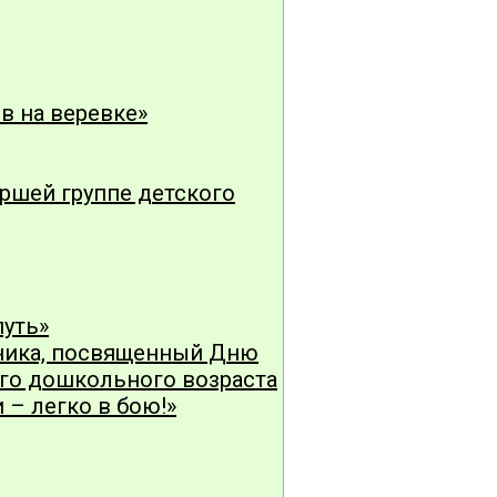
в на веревке»
аршей группе детского
путь»
дника, посвященный Дню
его дошкольного возраста
 – легко в бою!»