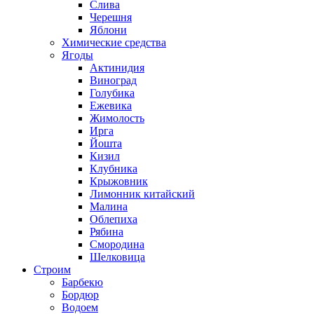
Слива
Черешня
Яблони
Химические средства
Ягоды
Актинидия
Виноград
Голубика
Ежевика
Жимолость
Ирга
Йошта
Кизил
Клубника
Крыжовник
Лимонник китайский
Малина
Облепиха
Рябина
Смородина
Шелковица
Строим
Барбекю
Бордюр
Водоем