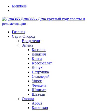
Members
Дача365 - Дача круглый год: советы и
рекомендации
Главная
Сад и Огород
Вредители
Зелень
Базилик
Девясил
Кинза
Кресс-салат
Лопух
Петрушка
Сельдерей
Укроп
Фенхель
Шпинат
Щавель
Овощи
Арбуз
Баклажан