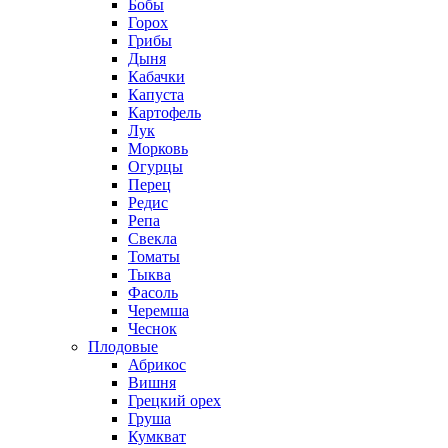
Бобы
Горох
Грибы
Дыня
Кабачки
Капуста
Картофель
Лук
Морковь
Огурцы
Перец
Редис
Репа
Свекла
Томаты
Тыква
Фасоль
Черемша
Чеснок
Плодовые
Абрикос
Вишня
Грецкий орех
Груша
Кумкват