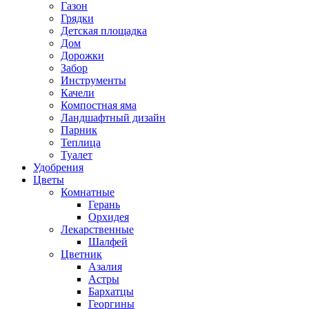
Газон
Грядки
Детская площадка
Дом
Дорожки
Забор
Инструменты
Качели
Компостная яма
Ландшафтный дизайн
Парник
Теплица
Туалет
Удобрения
Цветы
Комнатные
Герань
Орхидея
Лекарственные
Шалфей
Цветник
Азалия
Астры
Бархатцы
Георгины