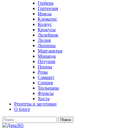
Гербера
Гортензия
Ирисы
Клематис
Колеус
Крокусы
Лилейник
Лилия
Люпины
Маргаритки
Монарда
Петуния
Пионы
Розы
Самшит
Спирея
Тюльпаны
Флоксы
Хоста
Рецепты и заготовки
О блоге