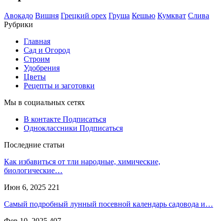
Авокадо
Вишня
Грецкий орех
Груша
Кешью
Кумкват
Слива
Рубрики
Главная
Сад и Огород
Строим
Удобрения
Цветы
Рецепты и заготовки
Мы в социальных сетях
В контакте
Подписаться
Одноклассники
Подписаться
Последние статьи
Как избавиться от тли народные, химические,
биологические…
Июн 6, 2025
221
Самый подробный лунный посевной календарь садовода и…
Фев 10, 2025
407