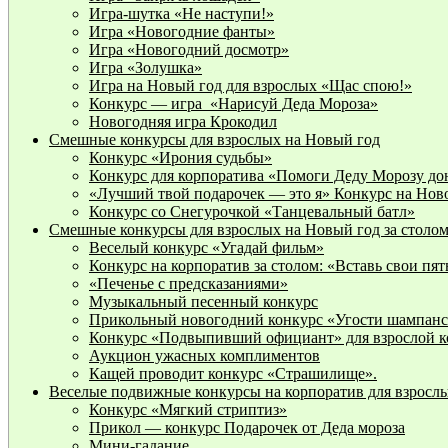
Игра-шутка «Не наступи!»
Игра «Новогодние фанты»
Игра «Новогодний досмотр»
Игра «Золушка»
Игра на Новый год для взрослых «Щас спою!»
Конкурс — игра «Нарисуй Деда Мороза»
Новогодняя игра Крокодил
Смешные конкурсы для взрослых на Новый год
Конкурс «Ирония судьбы»
Конкурс для корпоратива «Помоги Деду Морозу до
«Лучший твой подарочек — это я» Конкурс на Нов
Конкурс со Снегурочкой «Танцевальный батл»
Смешные конкурсы для взрослых на Новый год за столо
Веселый конкурс «Угадай фильм»
Конкурс на корпоратив за столом: «Вставь свои пят
«Печенье с предсказаниями»
Музыкальный песенный конкурс
Прикольный новогодний конкурс «Угости шампан
Конкурс «Подвыпивший официант» для взрослой 
Аукцион ужасных комплиментов
Кащей проводит конкурс «Страшилище».
Веселые подвижные конкурсы на корпоратив для взросл
Конкурс «Мягкий стриптиз»
Прикол — конкурс Подарочек от Деда мороза
Мини-гадание