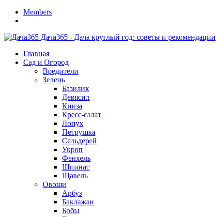
Members
Дача365 - Дача круглый год: советы и рекомендации
Главная
Сад и Огород
Вредители
Зелень
Базилик
Девясил
Кинза
Кресс-салат
Лопух
Петрушка
Сельдерей
Укроп
Фенхель
Шпинат
Щавель
Овощи
Арбуз
Баклажан
Бобы