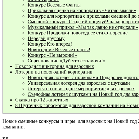
Конкурс Веселые Фанты
Прикольная сценка на корпоратив «Читаю мысли»
Конкурс для корпоратива с приколами смешной до с
Смешной конкурс Сладкий поцелуй! на корпорати
Музыкальный прикол «Мы так давно не отдыхали»
Конкурс Продолжи новогоднее стихотворение
Передай другому
Конкурс Кто вперед!
Новогодние Веселые старты!
Конкурс «Не вырони!»
Соревнование «Дуй что есть мочи!»
Новогодняя викторина для взрослых
Лотерии на новогодний корпоратив
Новогодняя лотерея с приколами Подарочек дорого
Универсальная лотерея для взрослых с шутками
Лотерея на новогоднее мероприятие для взрослых
Съедобная лотерея с шутками на Новый год для вз
Сказка про 12 животных
8 Шуточных гороскопов для взрослой компании на Новый 
Новые смешные конкурсы и игры для взрослых на Новый год 20
компании.