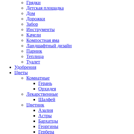
Грядки
Детская площадка
Дом
Дорожки
Забор
Инструменты
Качели
Компостная яма
Ландшафтный дизайн
Парник
Теплица
Туалет
Удобрения
Цветы
Комнатные
Герань
Орхидея
Лекарственные
Шалфей
Цветник
Азалия
Астры
Бархатцы
Георгины
Гербера