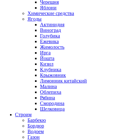
Черешня
Яблони
Химические средства
Ягоды
Актинидия
Виноград
Голубика
Ежевика
Жимолость
Ирга
Йошта
Кизил
Клубника
Крыжовник
Лимонник китайский
Малина
Облепиха
Рябина
Смородина
Шелковица
Строим
Барбекю
Бордюр
Водоем
Газон