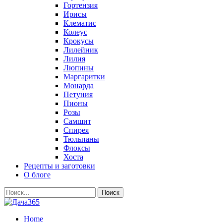
Гортензия
Ирисы
Клематис
Колеус
Крокусы
Лилейник
Лилия
Люпины
Маргаритки
Монарда
Петуния
Пионы
Розы
Самшит
Спирея
Тюльпаны
Флоксы
Хоста
Рецепты и заготовки
О блоге
Home