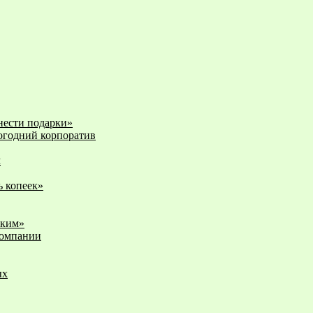
нести подарки»
огодний корпоратив
м
ь копеек»
ским»
компании
ых