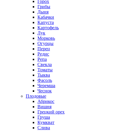
Горох
Грибы
Дыня
Кабачки
Капуста
Картофель
Лук
Морковь
Огурцы
Перец
Редис
Репа
Свекла
Томаты
Тыква
Фасоль
Черемша
Чеснок
Плодовые
Абрикос
Вишня
Грецкий орех
Груша
Кумкват
Слива