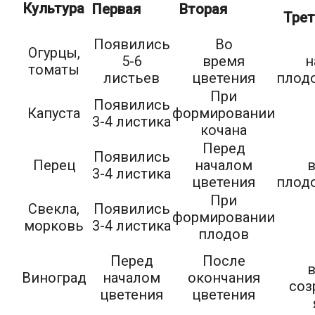
Культура
Первая
Вторая
Трет
Появились
Во
Огурцы,
5-6
время
н
томаты
листьев
цветения
плод
При
Появились
Капуста
формировании
3-4 листика
кочана
Перед
Появились
Перец
началом
3-4 листика
цветения
плод
При
Свекла,
Появились
формировании
морковь
3-4 листика
плодов
Перед
После
Виноград
началом
окончания
соз
цветения
цветения