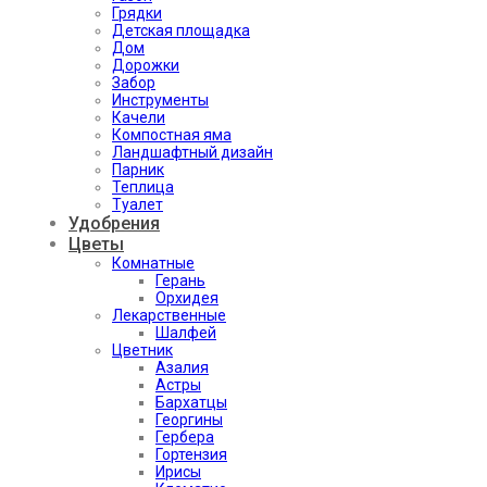
Грядки
Детская площадка
Дом
Дорожки
Забор
Инструменты
Качели
Компостная яма
Ландшафтный дизайн
Парник
Теплица
Туалет
Удобрения
Цветы
Комнатные
Герань
Орхидея
Лекарственные
Шалфей
Цветник
Азалия
Астры
Бархатцы
Георгины
Гербера
Гортензия
Ирисы