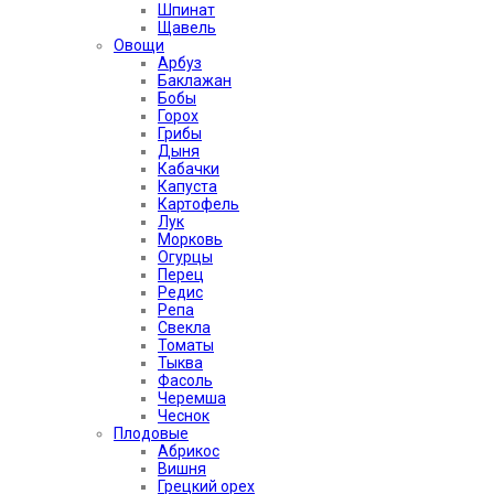
Шпинат
Щавель
Овощи
Арбуз
Баклажан
Бобы
Горох
Грибы
Дыня
Кабачки
Капуста
Картофель
Лук
Морковь
Огурцы
Перец
Редис
Репа
Свекла
Томаты
Тыква
Фасоль
Черемша
Чеснок
Плодовые
Абрикос
Вишня
Грецкий орех