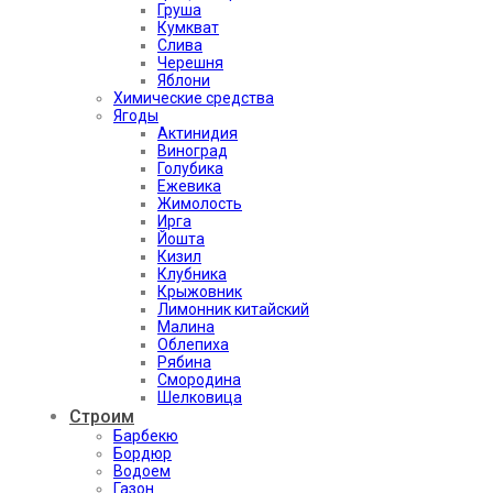
Груша
Кумкват
Слива
Черешня
Яблони
Химические средства
Ягоды
Актинидия
Виноград
Голубика
Ежевика
Жимолость
Ирга
Йошта
Кизил
Клубника
Крыжовник
Лимонник китайский
Малина
Облепиха
Рябина
Смородина
Шелковица
Строим
Барбекю
Бордюр
Водоем
Газон