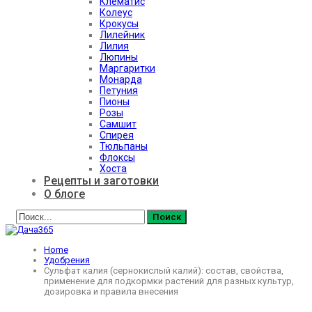
Клематис
Колеус
Крокусы
Лилейник
Лилия
Люпины
Маргаритки
Монарда
Петуния
Пионы
Розы
Самшит
Спирея
Тюльпаны
Флоксы
Хоста
Рецепты и заготовки
О блоге
Home
Удобрения
Сульфат калия (сернокислый калий): состав, свойства,
применение для подкормки растений для разных культур,
дозировка и правила внесения