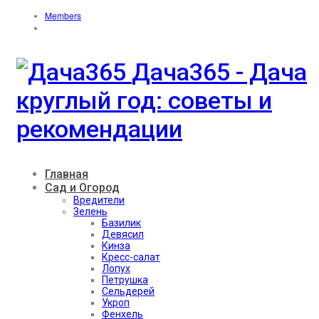
Members
Дача365 - Дача
круглый год: советы и
рекомендации
Главная
Сад и Огород
Вредители
Зелень
Базилик
Девясил
Кинза
Кресс-салат
Лопух
Петрушка
Сельдерей
Укроп
Фенхель