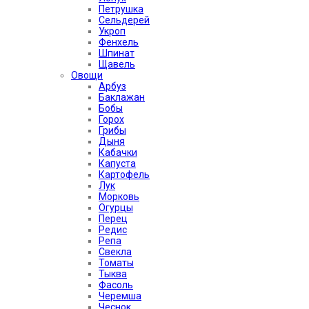
Петрушка
Сельдерей
Укроп
Фенхель
Шпинат
Щавель
Овощи
Арбуз
Баклажан
Бобы
Горох
Грибы
Дыня
Кабачки
Капуста
Картофель
Лук
Морковь
Огурцы
Перец
Редис
Репа
Свекла
Томаты
Тыква
Фасоль
Черемша
Чеснок