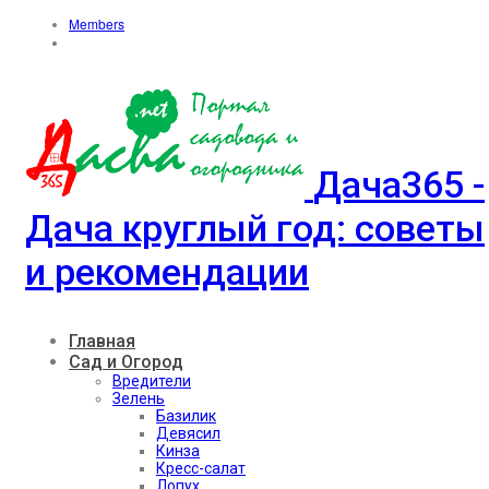
Members
Дача365 -
Дача круглый год: советы
и рекомендации
Главная
Сад и Огород
Вредители
Зелень
Базилик
Девясил
Кинза
Кресс-салат
Лопух