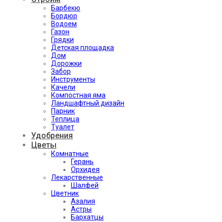
Барбекю
Бордюр
Водоем
Газон
Грядки
Детская площадка
Дом
Дорожки
Забор
Инструменты
Качели
Компостная яма
Ландшафтный дизайн
Парник
Теплица
Туалет
Удобрения
Цветы
Комнатные
Герань
Орхидея
Лекарственные
Шалфей
Цветник
Азалия
Астры
Бархатцы