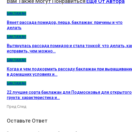
Вам Также Могут Понравиться
Еще От Автора
БАКЛАЖАН
Вянет рассада помидор, перца, баклажан: причины и что
делать
БАКЛАЖАН
Вытянулась рассада помидор и стала тонкой: что делать, ка
исправить, чем можно…
БАКЛАЖАН
Когда и чем подкормить рассаду баклажан при выращивани
в домашних условиях и…
БАКЛАЖАН
22 лучшие сорта баклажан для Подмосковья для открытого
грунта: характеристика и…
Пред
След
Оставьте Ответ