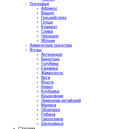
Плодовые
Абрикос
Вишня
Грецкий орех
Груша
Кумкват
Слива
Черешня
Яблони
Химические средства
Ягоды
Актинидия
Виноград
Голубика
Ежевика
Жимолость
Ирга
Йошта
Кизил
Клубника
Крыжовник
Лимонник китайский
Малина
Облепиха
Рябина
Смородина
Шелковица
Строим