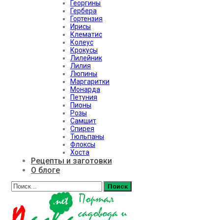
Георгины
Гербера
Гортензия
Ирисы
Клематис
Колеус
Крокусы
Лилейник
Лилия
Люпины
Маргаритки
Монарда
Петуния
Пионы
Розы
Самшит
Спирея
Тюльпаны
Флоксы
Хоста
Рецепты и заготовки
О блоге