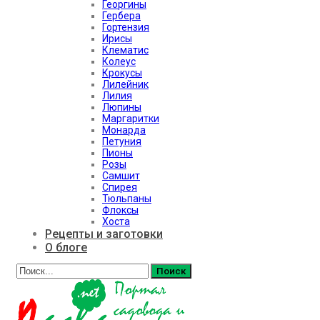
Георгины
Гербера
Гортензия
Ирисы
Клематис
Колеус
Крокусы
Лилейник
Лилия
Люпины
Маргаритки
Монарда
Петуния
Пионы
Розы
Самшит
Спирея
Тюльпаны
Флоксы
Хоста
Рецепты и заготовки
О блоге