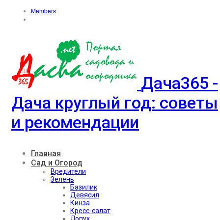
Members
Дача365 -
Дача круглый год: советы
и рекомендации
Главная
Сад и Огород
Вредители
Зелень
Базилик
Девясил
Кинза
Кресс-салат
Лопух