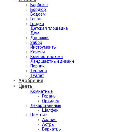
Барбекю
Бордюр
Водоем
Газон
Грядки
Детская площадка
Дом
Дорожки
Забор
Инструменты
Качели
Компостная яма
Ландшафтный дизайн
Парник
Теплица
Туалет
Удобрения
Цветы
Комнатные
Герань
Орхидея
Лекарственные
Шалфей
Цветник
Азалия
Астры
Бархатцы