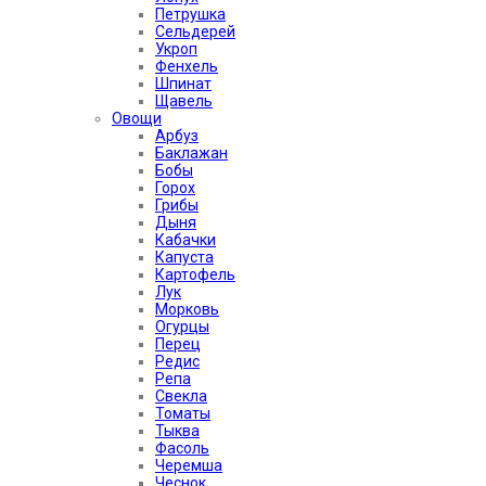
Петрушка
Сельдерей
Укроп
Фенхель
Шпинат
Щавель
Овощи
Арбуз
Баклажан
Бобы
Горох
Грибы
Дыня
Кабачки
Капуста
Картофель
Лук
Морковь
Огурцы
Перец
Редис
Репа
Свекла
Томаты
Тыква
Фасоль
Черемша
Чеснок