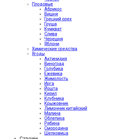
Плодовые
Абрикос
Вишня
Грецкий орех
Груша
Кумкват
Слива
Черешня
Яблони
Химические средства
Ягоды
Актинидия
Виноград
Голубика
Ежевика
Жимолость
Ирга
Йошта
Кизил
Клубника
Крыжовник
Лимонник китайский
Малина
Облепиха
Рябина
Смородина
Шелковица
Строим