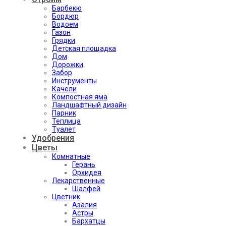
Барбекю
Бордюр
Водоем
Газон
Грядки
Детская площадка
Дом
Дорожки
Забор
Инструменты
Качели
Компостная яма
Ландшафтный дизайн
Парник
Теплица
Туалет
Удобрения
Цветы
Комнатные
Герань
Орхидея
Лекарственные
Шалфей
Цветник
Азалия
Астры
Бархатцы