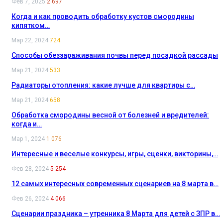
Фев 7, 2025
2 697
Когда и как проводить обработку кустов смородины
кипятком…
Мар 22, 2024
724
Способы обеззараживания почвы перед посадкой рассады
Мар 21, 2024
533
Радиаторы отопления: какие лучше для квартиры с…
Мар 21, 2024
658
Обработка смородины весной от болезней и вредителей:
когда и…
Мар 1, 2024
1 076
Интересные и веселые конкурсы, игры, сценки, викторины,…
Фев 28, 2024
5 254
12 самых интересных современных сценариев на 8 марта в…
Фев 26, 2024
4 066
Сценарии праздника – утренника 8 Марта для детей с ЗПР в…