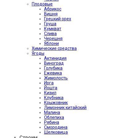
Плодовые
Абрикос
Вишня
Грецкий орех
Груша
Кумкват
Слива
Черешня
Яблони
Химические средства
Ягоды
Актинидия
Виноград
Голубика
Ежевика
Жимолость
Ирга
Йошта
Кизил
Клубника
Крыжовник
Лимонник китайский
Малина
Облепиха
Рябина
Смородина
Шелковица
Строим