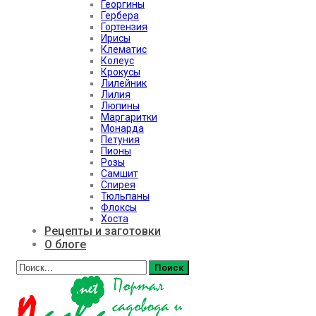
Георгины
Гербера
Гортензия
Ирисы
Клематис
Колеус
Крокусы
Лилейник
Лилия
Люпины
Маргаритки
Монарда
Петуния
Пионы
Розы
Самшит
Спирея
Тюльпаны
Флоксы
Хоста
Рецепты и заготовки
О блоге