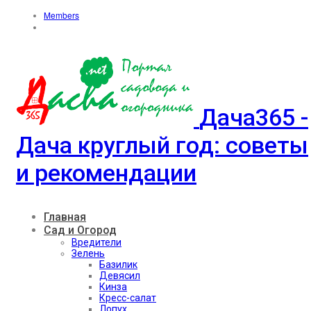
Members
Дача365 -
Дача круглый год: советы
и рекомендации
Главная
Сад и Огород
Вредители
Зелень
Базилик
Девясил
Кинза
Кресс-салат
Лопух