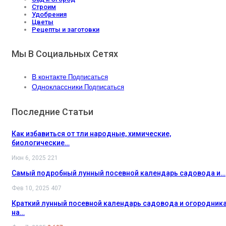
Строим
Удобрения
Цветы
Рецепты и заготовки
Мы В Социальных Сетях
В контакте
Подписаться
Одноклассники
Подписаться
Последние Статьи
Как избавиться от тли народные, химические,
биологические…
Июн 6, 2025
221
Самый подробный лунный посевной календарь садовода и…
Фев 10, 2025
407
Краткий лунный посевной календарь садовода и огородник
на…