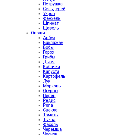
Петрушка
Сельдерей
Укроп
Фенхель
Шпинат
Щавель
Овощи
Арбуз
Баклажан
Бобы
Горох
Грибы
Дыня
Кабачки
Капуста
Картофель
Лук
Морковь
Огурцы
Перец
Редис
Репа
Свекла
Томаты
Тыква
Фасоль
Черемша
Чеснок