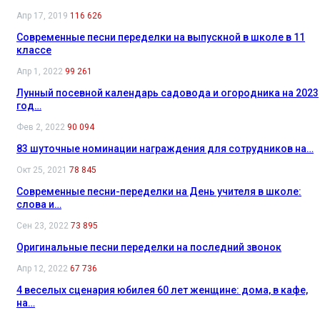
Апр 17, 2019
116 626
Современные песни переделки на выпускной в школе в 11
классе
Апр 1, 2022
99 261
Лунный посевной календарь садовода и огородника на 2023
год…
Фев 2, 2022
90 094
83 шуточные номинации награждения для сотрудников на…
Окт 25, 2021
78 845
Современные песни-переделки на День учителя в школе:
слова и…
Сен 23, 2022
73 895
Оригинальные песни переделки на последний звонок
Апр 12, 2022
67 736
4 веселых сценария юбилея 60 лет женщине: дома, в кафе,
на…