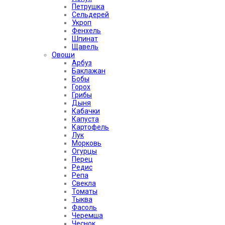
Петрушка
Сельдерей
Укроп
Фенхель
Шпинат
Щавель
Овощи
Арбуз
Баклажан
Бобы
Горох
Грибы
Дыня
Кабачки
Капуста
Картофель
Лук
Морковь
Огурцы
Перец
Редис
Репа
Свекла
Томаты
Тыква
Фасоль
Черемша
Чеснок