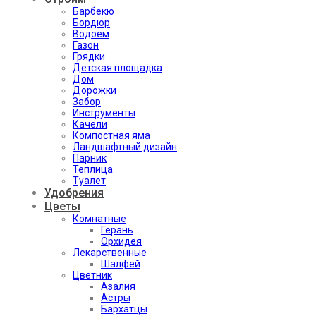
Барбекю
Бордюр
Водоем
Газон
Грядки
Детская площадка
Дом
Дорожки
Забор
Инструменты
Качели
Компостная яма
Ландшафтный дизайн
Парник
Теплица
Туалет
Удобрения
Цветы
Комнатные
Герань
Орхидея
Лекарственные
Шалфей
Цветник
Азалия
Астры
Бархатцы