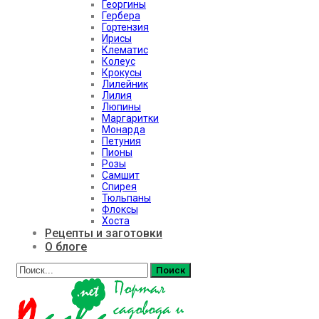
Георгины
Гербера
Гортензия
Ирисы
Клематис
Колеус
Крокусы
Лилейник
Лилия
Люпины
Маргаритки
Монарда
Петуния
Пионы
Розы
Самшит
Спирея
Тюльпаны
Флоксы
Хоста
Рецепты и заготовки
О блоге