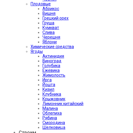
Плодовые
Абрикос
Вишня
Грецкий орех
Груша
Кумкват
Слива
Черешня
Яблони
Химические средства
Ягоды
Актинидия
Виноград
Голубика
Ежевика
Жимолость
Ирга
Йошта
Кизил
Клубника
Крыжовник
Лимонник китайский
Малина
Облепиха
Рябина
Смородина
Шелковица
Строим