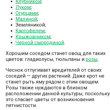
Клубникой
;
Луком
;
Огурцами
;
Малиной
;
Земляникой;
Картофелем
;
Крыжовником
;
Черной смородиной
.
Хорошим соседом станет овощ для таких
цветов: гладиолусы, тюльпаны и
розы
.
Чеснок отпугивает вредителей от своих
соседей — других растений. Даже крот не
станет рыть яму рядом с этим овощем.
Розы также нуждаются в близком
расположении данной культуры, поскольку
это спасает цветы от возникновения
пятнистости.