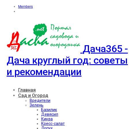
Members
Дача365 -
Дача круглый год: советы
и рекомендации
Главная
Сад и Огород
Вредители
Зелень
Базилик
Девясил
Кинза
Кресс-салат
Лопух