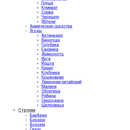
Груша
Кумкват
Слива
Черешня
Яблони
Химические средства
Ягоды
Актинидия
Виноград
Голубика
Ежевика
Жимолость
Ирга
Йошта
Кизил
Клубника
Крыжовник
Лимонник китайский
Малина
Облепиха
Рябина
Смородина
Шелковица
Строим
Барбекю
Бордюр
Водоем
Газон