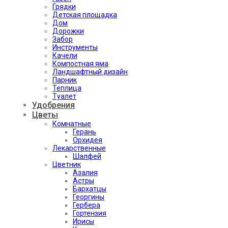
Грядки
Детская площадка
Дом
Дорожки
Забор
Инструменты
Качели
Компостная яма
Ландшафтный дизайн
Парник
Теплица
Туалет
Удобрения
Цветы
Комнатные
Герань
Орхидея
Лекарственные
Шалфей
Цветник
Азалия
Астры
Бархатцы
Георгины
Гербера
Гортензия
Ирисы