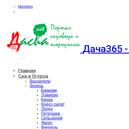
Members
Дача365 -
Главная
Сад и Огород
Вредители
Зелень
Базилик
Девясил
Кинза
Кресс-салат
Лопух
Петрушка
Сельдерей
Укроп
Фенхель