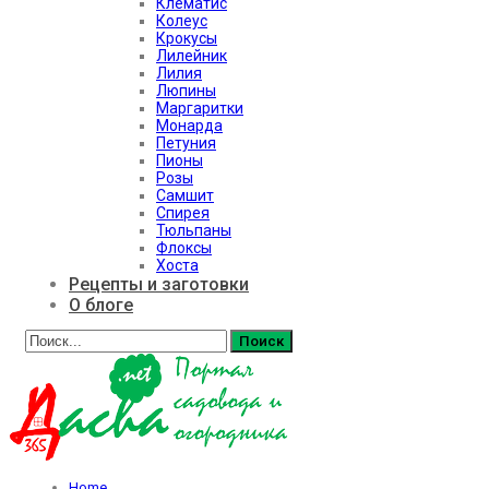
Клематис
Колеус
Крокусы
Лилейник
Лилия
Люпины
Маргаритки
Монарда
Петуния
Пионы
Розы
Самшит
Спирея
Тюльпаны
Флоксы
Хоста
Рецепты и заготовки
О блоге
Home