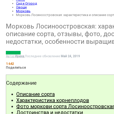
Сад и Огород
Овощи
Морковь
Морковь Лосиноостровская: характеристика и описание сорт
Морковь Лосиноостровская: хара
описание сорта, отзывы, фото, до
недостатки, особенности выращи
МОРКОВЬ
Автор
Ирина
Последнее обновление
Май 24, 2019
1 642
Поделиться
Содержание
Описание сорта
Характеристика корнеплодов
Фото моркови сорта Лосиноостровска
Достоинства и недостатки