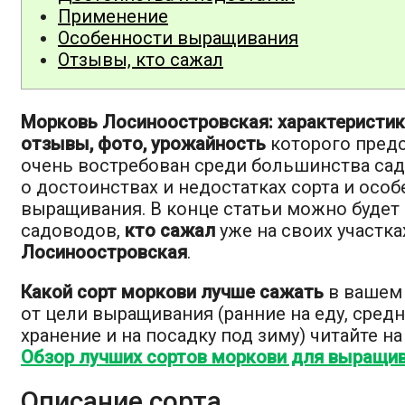
Применение
Особенности выращивания
Отзывы, кто сажал
Морковь Лосиноостровская: характеристика
отзывы, фото, урожайность
которого предс
очень востребован среди большинства са
о достоинствах и недостатках сорта и особ
выращивания. В конце статьи можно будет
садоводов,
кто сажал
уже на своих участка
Лосиноостровская
.
Какой сорт моркови лучше сажать
в вашем 
от цели выращивания (ранние на еду, сред
хранение и на посадку под зиму) читайте на
Обзор лучших сортов моркови для выращив
Описание сорта