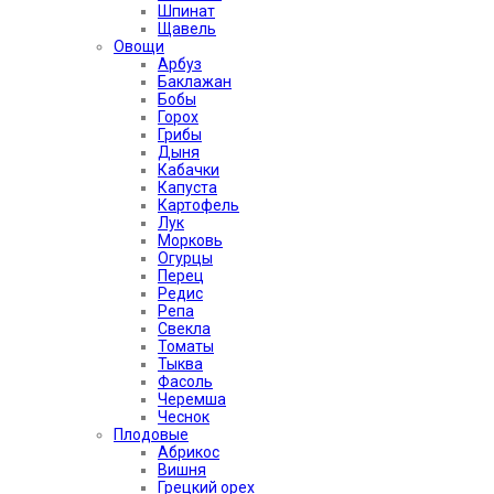
Шпинат
Щавель
Овощи
Арбуз
Баклажан
Бобы
Горох
Грибы
Дыня
Кабачки
Капуста
Картофель
Лук
Морковь
Огурцы
Перец
Редис
Репа
Свекла
Томаты
Тыква
Фасоль
Черемша
Чеснок
Плодовые
Абрикос
Вишня
Грецкий орех