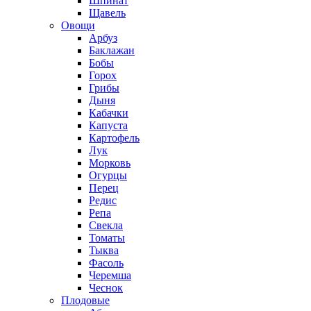
Шпинат
Щавель
Овощи
Арбуз
Баклажан
Бобы
Горох
Грибы
Дыня
Кабачки
Капуста
Картофель
Лук
Морковь
Огурцы
Перец
Редис
Репа
Свекла
Томаты
Тыква
Фасоль
Черемша
Чеснок
Плодовые