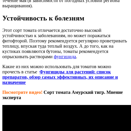
течение мая (в зависимости от погодных условий региона
выращивания).
Устойчивость к болезням
Этот сорт томата отличается достаточно высокой
устойчивостью к заболеваниям, но может поражаться
фитофторой. Поэтому рекомендуется регулярно проветривать
теплицу, впуская туда теплый воздух. А до того, как на
кустиках появляются бутоны, томаты рекомендуется
опрыскивать растворами
фунгицида
.
Какие из них можно использовать для томатов можно
прочесть в статье
Фунгициды для растений: список
препаратов, обзор самых эффективных, их описание и
назначение
Посмотрите видео!
Сорт томата Амурский тигр. Мнение
эксперта