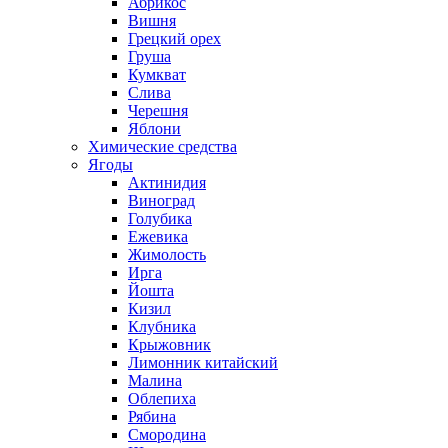
Абрикос
Вишня
Грецкий орех
Груша
Кумкват
Слива
Черешня
Яблони
Химические средства
Ягоды
Актинидия
Виноград
Голубика
Ежевика
Жимолость
Ирга
Йошта
Кизил
Клубника
Крыжовник
Лимонник китайский
Малина
Облепиха
Рябина
Смородина