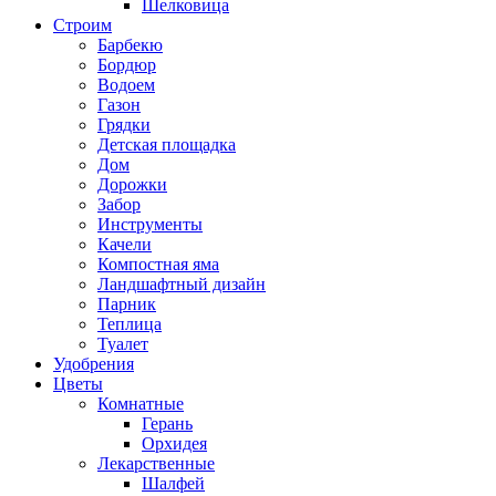
Шелковица
Строим
Барбекю
Бордюр
Водоем
Газон
Грядки
Детская площадка
Дом
Дорожки
Забор
Инструменты
Качели
Компостная яма
Ландшафтный дизайн
Парник
Теплица
Туалет
Удобрения
Цветы
Комнатные
Герань
Орхидея
Лекарственные
Шалфей