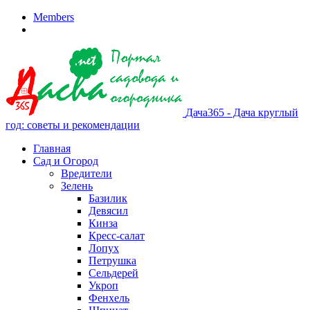
Members
Дача365 - Дача круглый
год: советы и рекомендации
Главная
Сад и Огород
Вредители
Зелень
Базилик
Девясил
Кинза
Кресс-салат
Лопух
Петрушка
Сельдерей
Укроп
Фенхель