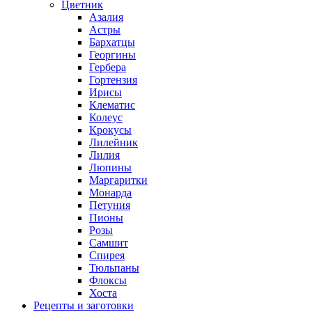
Цветник
Азалия
Астры
Бархатцы
Георгины
Гербера
Гортензия
Ирисы
Клематис
Колеус
Крокусы
Лилейник
Лилия
Люпины
Маргаритки
Монарда
Петуния
Пионы
Розы
Самшит
Спирея
Тюльпаны
Флоксы
Хоста
Рецепты и заготовки