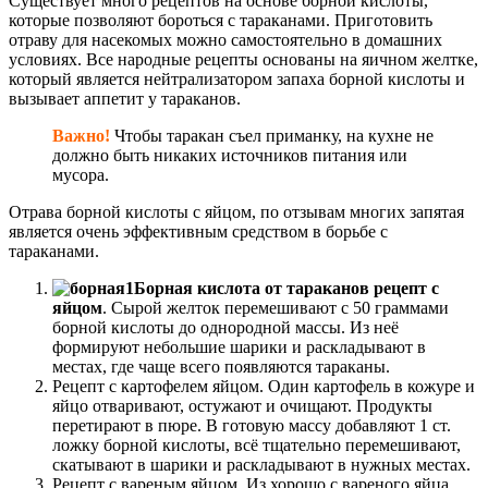
Существует много рецептов на основе борной кислоты,
которые позволяют бороться с тараканами. Приготовить
отраву для насекомых можно самостоятельно в домашних
условиях. Все народные рецепты основаны на яичном желтке,
который является нейтрализатором запаха борной кислоты и
вызывает аппетит у тараканов.
Важно!
Чтобы таракан съел приманку, на кухне не
должно быть никаких источников питания или
мусора.
Отрава борной кислоты с яйцом, по отзывам многих запятая
является очень эффективным средством в борьбе с
тараканами.
Борная кислота от тараканов рецепт с
яйцом
. Сырой желток перемешивают с 50 граммами
борной кислоты до однородной массы. Из неё
формируют небольшие шарики и раскладывают в
местах, где чаще всего появляются тараканы.
Рецепт с картофелем яйцом. Один картофель в кожуре и
яйцо отваривают, остужают и очищают. Продукты
перетирают в пюре. В готовую массу добавляют 1 ст.
ложку борной кислоты, всё тщательно перемешивают,
скатывают в шарики и раскладывают в нужных местах.
Рецепт с вареным яйцом. Из хорошо с вареного яйца