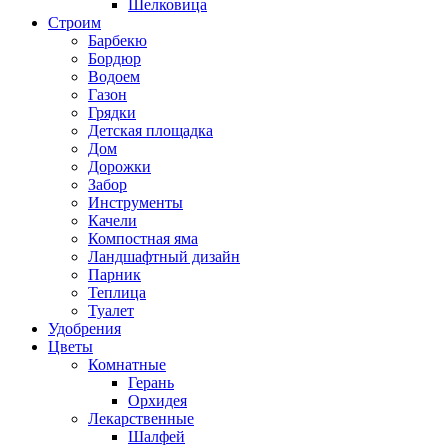
Шелковица
Строим
Барбекю
Бордюр
Водоем
Газон
Грядки
Детская площадка
Дом
Дорожки
Забор
Инструменты
Качели
Компостная яма
Ландшафтный дизайн
Парник
Теплица
Туалет
Удобрения
Цветы
Комнатные
Герань
Орхидея
Лекарственные
Шалфей