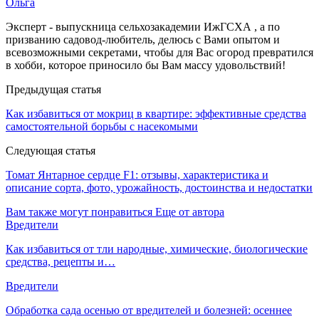
Ольга
Эксперт - выпускница сельхозакадемии ИжГСХА , а по
призванию садовод-любитель, делюсь с Вами опытом и
всевозможными секретами, чтобы для Вас огород превратился
в хобби, которое приносило бы Вам массу удовольствий!
Предыдущая статья
Как избавиться от мокриц в квартире: эффективные средства
самостоятельной борьбы с насекомыми
Следующая статья
Томат Янтарное сердце F1: отзывы, характеристика и
описание сорта, фото, урожайность, достоинства и недостатки
Вам также могут понравиться
Еще от автора
Вредители
Как избавиться от тли народные, химические, биологические
средства, рецепты и…
Вредители
Обработка сада осенью от вредителей и болезней: осеннее