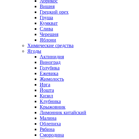
Абрикос
Вишня
Грецкий орех
Груша
Кумкват
Слива
Черешня
Яблони
Химические средства
Ягоды
Актинидия
Виноград
Голубика
Ежевика
Жимолость
Ирга
Йошта
Кизил
Клубника
Крыжовник
Лимонник китайский
Малина
Облепиха
Рябина
Смородина