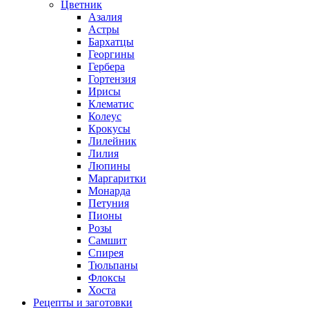
Цветник
Азалия
Астры
Бархатцы
Георгины
Гербера
Гортензия
Ирисы
Клематис
Колеус
Крокусы
Лилейник
Лилия
Люпины
Маргаритки
Монарда
Петуния
Пионы
Розы
Самшит
Спирея
Тюльпаны
Флоксы
Хоста
Рецепты и заготовки