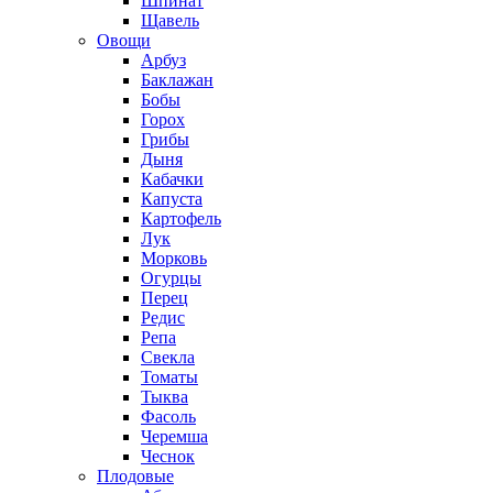
Шпинат
Щавель
Овощи
Арбуз
Баклажан
Бобы
Горох
Грибы
Дыня
Кабачки
Капуста
Картофель
Лук
Морковь
Огурцы
Перец
Редис
Репа
Свекла
Томаты
Тыква
Фасоль
Черемша
Чеснок
Плодовые