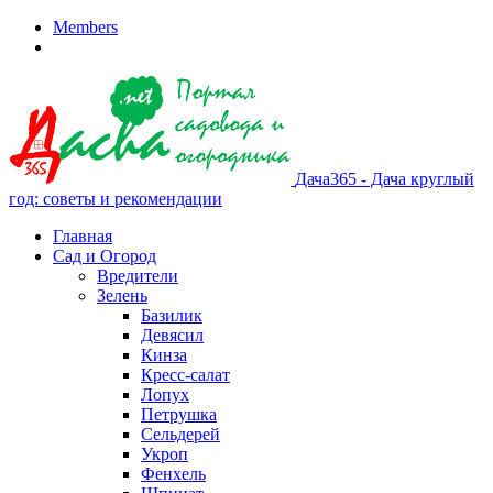
Members
Дача365 - Дача круглый
год: советы и рекомендации
Главная
Сад и Огород
Вредители
Зелень
Базилик
Девясил
Кинза
Кресс-салат
Лопух
Петрушка
Сельдерей
Укроп
Фенхель