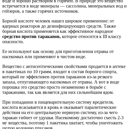
воде и хорошо растворим в горячей. В природе это вещество
встречается в виде минерала — сассолина, минеральных вод и
гейзеров, а также горячих источников.
Борной кислоте человек нашел широкое применение: от
ядерных реакторов до дезинфицирующих средств. Также
борная кислота применяется как эффективное народное
средство против тараканов,
которое относится к III классу
опасности.
Ее используют как основу для приготовления отравы от
насекомых или применяют в чистом виде.
Вещество с антисептическими свойствами продается в аптеке
в пакетиках по 10 грамм, входит в состав борного спирта,
который не эффективен против тараканов из-за резкого
запаха, отпугивающего насекомых от отравы. А вот в виде
порошка это средство просто незаменимо в борьбе с
тараканами, так как является для них сильнейшим ядом.
При попадании в пищеварительную систему вредителя,
кислота всасывается в кровь и оказывает паралитические
действия на его центральную нервную систему, из-за чего
таракан гибнет от удушья. Насекомому достаточно съесть 2-3
мг вещества, поэтому 1 пакетика хватает, чтобы уничтожить
целую колонию прусаков.