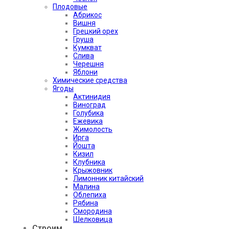
Плодовые
Абрикос
Вишня
Грецкий орех
Груша
Кумкват
Слива
Черешня
Яблони
Химические средства
Ягоды
Актинидия
Виноград
Голубика
Ежевика
Жимолость
Ирга
Йошта
Кизил
Клубника
Крыжовник
Лимонник китайский
Малина
Облепиха
Рябина
Смородина
Шелковица
Строим