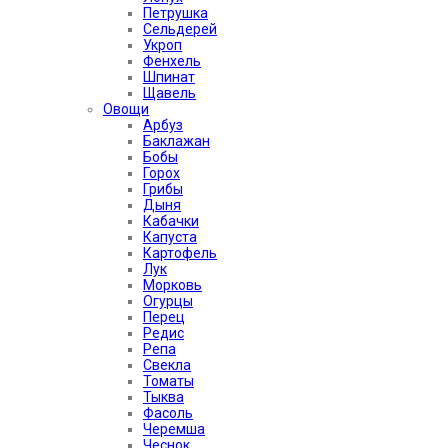
Петрушка
Сельдерей
Укроп
Фенхель
Шпинат
Щавель
Овощи
Арбуз
Баклажан
Бобы
Горох
Грибы
Дыня
Кабачки
Капуста
Картофель
Лук
Морковь
Огурцы
Перец
Редис
Репа
Свекла
Томаты
Тыква
Фасоль
Черемша
Чеснок