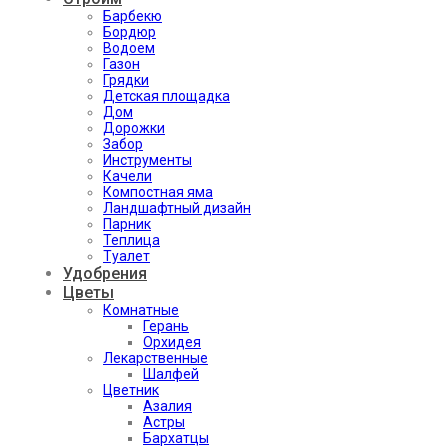
Барбекю
Бордюр
Водоем
Газон
Грядки
Детская площадка
Дом
Дорожки
Забор
Инструменты
Качели
Компостная яма
Ландшафтный дизайн
Парник
Теплица
Туалет
Удобрения
Цветы
Комнатные
Герань
Орхидея
Лекарственные
Шалфей
Цветник
Азалия
Астры
Бархатцы