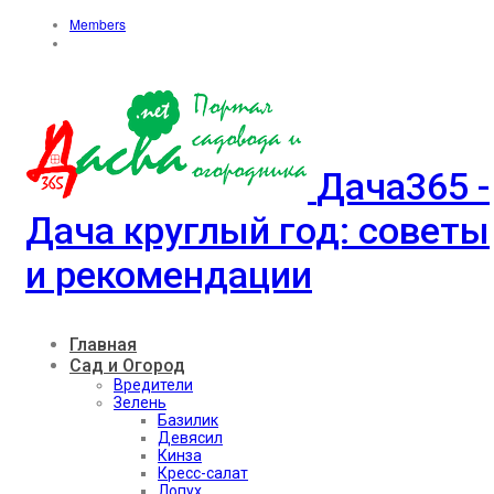
Members
Дача365 -
Дача круглый год: советы
и рекомендации
Главная
Сад и Огород
Вредители
Зелень
Базилик
Девясил
Кинза
Кресс-салат
Лопух