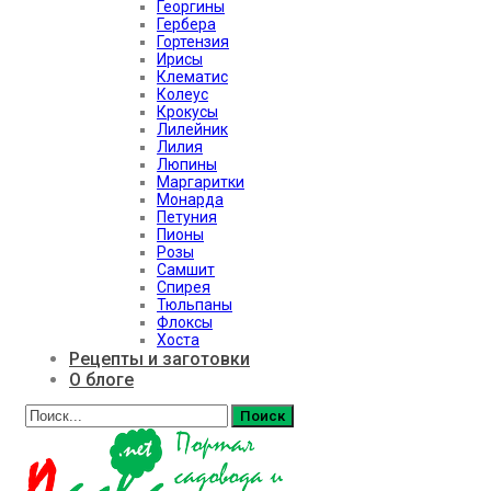
Георгины
Гербера
Гортензия
Ирисы
Клематис
Колеус
Крокусы
Лилейник
Лилия
Люпины
Маргаритки
Монарда
Петуния
Пионы
Розы
Самшит
Спирея
Тюльпаны
Флоксы
Хоста
Рецепты и заготовки
О блоге