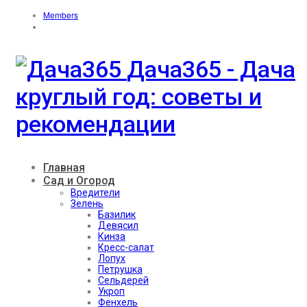
Members
Дача365 - Дача
круглый год: советы и
рекомендации
Главная
Сад и Огород
Вредители
Зелень
Базилик
Девясил
Кинза
Кресс-салат
Лопух
Петрушка
Сельдерей
Укроп
Фенхель