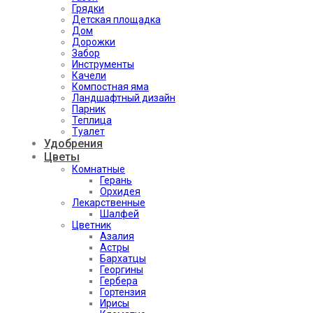
Грядки
Детская площадка
Дом
Дорожки
Забор
Инструменты
Качели
Компостная яма
Ландшафтный дизайн
Парник
Теплица
Туалет
Удобрения
Цветы
Комнатные
Герань
Орхидея
Лекарственные
Шалфей
Цветник
Азалия
Астры
Бархатцы
Георгины
Гербера
Гортензия
Ирисы