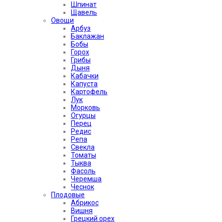
Шпинат
Щавель
Овощи
Арбуз
Баклажан
Бобы
Горох
Грибы
Дыня
Кабачки
Капуста
Картофель
Лук
Морковь
Огурцы
Перец
Редис
Репа
Свекла
Томаты
Тыква
Фасоль
Черемша
Чеснок
Плодовые
Абрикос
Вишня
Грецкий орех