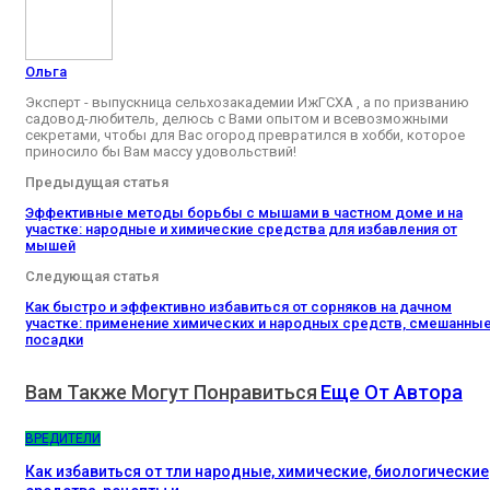
Ольга
Эксперт - выпускница сельхозакадемии ИжГСХА , а по призванию
садовод-любитель, делюсь с Вами опытом и всевозможными
секретами, чтобы для Вас огород превратился в хобби, которое
приносило бы Вам массу удовольствий!
Предыдущая статья
Эффективные методы борьбы с мышами в частном доме и на
участке: народные и химические средства для избавления от
мышей
Следующая статья
Как быстро и эффективно избавиться от сорняков на дачном
участке: применение химических и народных средств, смешанны
посадки
Вам Также Могут Понравиться
Еще От Автора
ВРЕДИТЕЛИ
Как избавиться от тли народные, химические, биологические