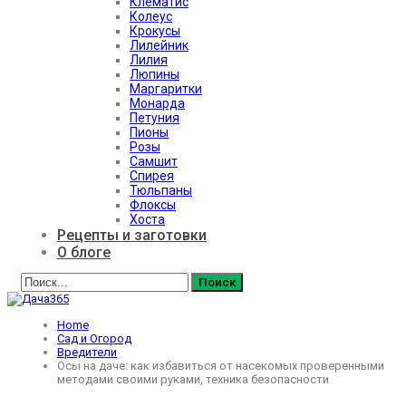
Клематис
Колеус
Крокусы
Лилейник
Лилия
Люпины
Маргаритки
Монарда
Петуния
Пионы
Розы
Самшит
Спирея
Тюльпаны
Флоксы
Хоста
Рецепты и заготовки
О блоге
Home
Сад и Огород
Вредители
Осы на даче: как избавиться от насекомых проверенными
методами своими руками, техника безопасности