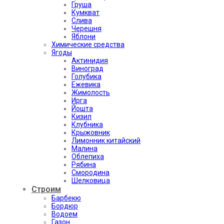
Груша
Кумкват
Слива
Черешня
Яблони
Химические средства
Ягоды
Актинидия
Виноград
Голубика
Ежевика
Жимолость
Ирга
Йошта
Кизил
Клубника
Крыжовник
Лимонник китайский
Малина
Облепиха
Рябина
Смородина
Шелковица
Строим
Барбекю
Бордюр
Водоем
Газон