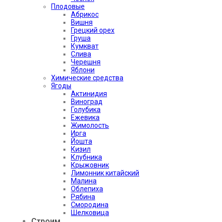
Плодовые
Абрикос
Вишня
Грецкий орех
Груша
Кумкват
Слива
Черешня
Яблони
Химические средства
Ягоды
Актинидия
Виноград
Голубика
Ежевика
Жимолость
Ирга
Йошта
Кизил
Клубника
Крыжовник
Лимонник китайский
Малина
Облепиха
Рябина
Смородина
Шелковица
Строим