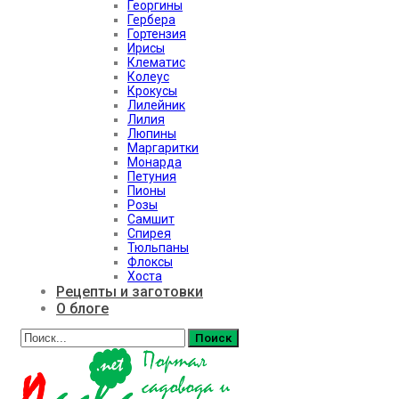
Георгины
Гербера
Гортензия
Ирисы
Клематис
Колеус
Крокусы
Лилейник
Лилия
Люпины
Маргаритки
Монарда
Петуния
Пионы
Розы
Самшит
Спирея
Тюльпаны
Флоксы
Хоста
Рецепты и заготовки
О блоге