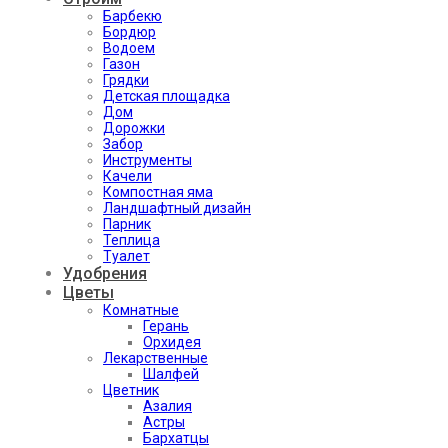
Барбекю
Бордюр
Водоем
Газон
Грядки
Детская площадка
Дом
Дорожки
Забор
Инструменты
Качели
Компостная яма
Ландшафтный дизайн
Парник
Теплица
Туалет
Удобрения
Цветы
Комнатные
Герань
Орхидея
Лекарственные
Шалфей
Цветник
Азалия
Астры
Бархатцы