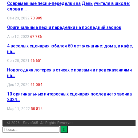
Современные песни-переделки на День учителя в школе:
слова и…
Сен 23, 2022
73 905
Оригинальные песни переделки на последний звонок
Апр 12, 2022
67 736
4 веселых сценария юбилея 60 лет женщине: дома, в кафе,
на…
Сен 20, 2021
66 651
Новогодняя лотерея в стихах с призами и предсказаниями
на…
Дек 12, 2020
61 004
10 оригинальных интересных сценария последнего звонка
2024…
Мар 11, 2022
50 814
© 2026 - Дача365. All Rights Reserved.