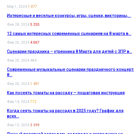
Мар 1, 2024
1 077
Интересные и веселые конкурсы, игры, сценки, викторины,…
Фев 28, 2024
5 255
12 самых интересных современных сценариев на 8 марта в…
Фев 26, 2024
4 067
Сценарии праздника – утренника 8 Марта для детей с ЗПР в…
Фев 26, 2024
484
Современные музыкальные сценарии праздничного концерт
8…
Фев 26, 2024
1 491
Как посеять томаты на рассаду — пошаговая инструкция
Фев 14, 2024
772
Когда сеять томаты на рассаду в 2025 году? График для
всех…
Фев 12, 2024
3 399
Лунный посевной календарь садовода и огородника на