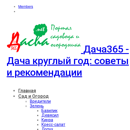
Members
Дача365 -
Дача круглый год: советы
и рекомендации
Главная
Сад и Огород
Вредители
Зелень
Базилик
Девясил
Кинза
Кресс-салат
Лопух