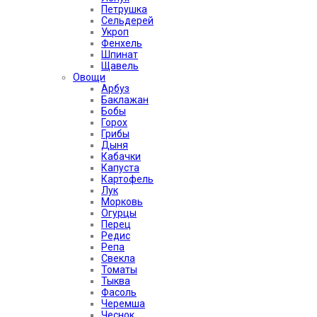
Петрушка
Сельдерей
Укроп
Фенхель
Шпинат
Щавель
Овощи
Арбуз
Баклажан
Бобы
Горох
Грибы
Дыня
Кабачки
Капуста
Картофель
Лук
Морковь
Огурцы
Перец
Редис
Репа
Свекла
Томаты
Тыква
Фасоль
Черемша
Чеснок