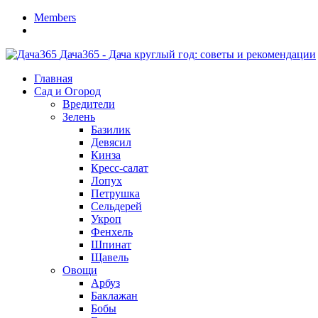
Members
Дача365 - Дача круглый год: советы и рекомендации
Главная
Сад и Огород
Вредители
Зелень
Базилик
Девясил
Кинза
Кресс-салат
Лопух
Петрушка
Сельдерей
Укроп
Фенхель
Шпинат
Щавель
Овощи
Арбуз
Баклажан
Бобы