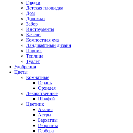
Грядки
Детская площадка
Дом
Дорожки
Забор
Инструменты
Качели
Компостная яма
Ландшафтный дизайн
Парник
Теплица
Туалет
Удобрения
Цветы
Комнатные
Герань
Орхидея
Лекарственные
Шалфей
Цветник
Азалия
Астры
Бархатцы
Георгины
Гербера