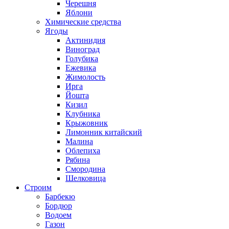
Черешня
Яблони
Химические средства
Ягоды
Актинидия
Виноград
Голубика
Ежевика
Жимолость
Ирга
Йошта
Кизил
Клубника
Крыжовник
Лимонник китайский
Малина
Облепиха
Рябина
Смородина
Шелковица
Строим
Барбекю
Бордюр
Водоем
Газон