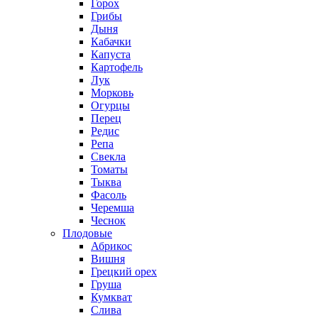
Горох
Грибы
Дыня
Кабачки
Капуста
Картофель
Лук
Морковь
Огурцы
Перец
Редис
Репа
Свекла
Томаты
Тыква
Фасоль
Черемша
Чеснок
Плодовые
Абрикос
Вишня
Грецкий орех
Груша
Кумкват
Слива