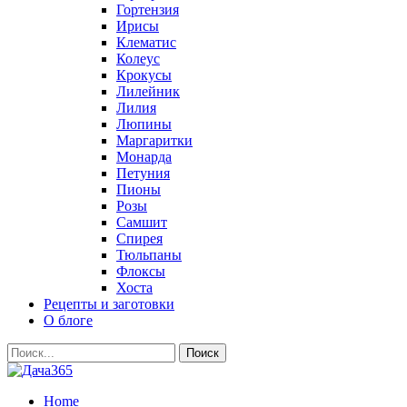
Гортензия
Ирисы
Клематис
Колеус
Крокусы
Лилейник
Лилия
Люпины
Маргаритки
Монарда
Петуния
Пионы
Розы
Самшит
Спирея
Тюльпаны
Флоксы
Хоста
Рецепты и заготовки
О блоге
Home