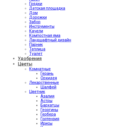
Грядки
Детская площадка
Дом
Дорожки
Забор
Инструменты
Качели
Компостная яма
Ландшафтный дизайн
Парник
Теплица
Туалет
Удобрения
Цветы
Комнатные
Герань
Орхидея
Лекарственные
Шалфей
Цветник
Азалия
Астры
Бархатцы
Георгины
Гербера
Гортензия
Ирисы