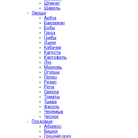
Шпинат
Щавель
Овощи
Арбуз
Баклажан
Бобы
Горох
Грибы
Дыня
Кабачки
Капуста
Картофель
Лук
Морковь
Огурцы
Перец
Редис
Репа
Свекла
Томаты
Тыква
Фасоль
Черемша
Чеснок
Плодовые
Абрикос
Вишня
Грецкий орех