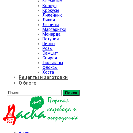
Клематис
Колеус
Крокусы
Лилейник
Лилия
Люпины
Маргаритки
Монарда
Петуния
Пионы
Розы
Самшит
Спирея
Тюльпаны
Флоксы
Хоста
Рецепты и заготовки
О блоге
Home