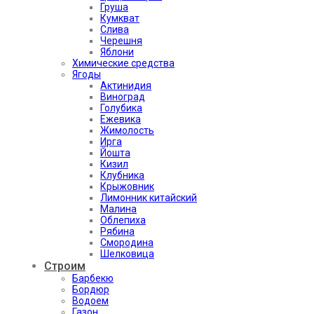
Груша
Кумкват
Слива
Черешня
Яблони
Химические средства
Ягоды
Актинидия
Виноград
Голубика
Ежевика
Жимолость
Ирга
Йошта
Кизил
Клубника
Крыжовник
Лимонник китайский
Малина
Облепиха
Рябина
Смородина
Шелковица
Строим
Барбекю
Бордюр
Водоем
Газон