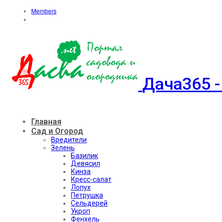
Members
Дача365 -
Главная
Сад и Огород
Вредители
Зелень
Базилик
Девясил
Кинза
Кресс-салат
Лопух
Петрушка
Сельдерей
Укроп
Фенхель