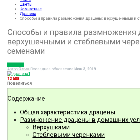
Цветы
Комнатные
Драцена
Способы и правила размножения драцены: верхушечными и с
Способы и правила размножения 
верхушечными и стеблевыми чере
семенами
ДРАЦЕНА
Автор
Ольга
Последнее обновление
Июн 3, 2019
12 638
Поделиться
Содержание
Общая характеристика драцены
Размножение драцены в домашних ус
Верхушками
Стеблевыми черенками