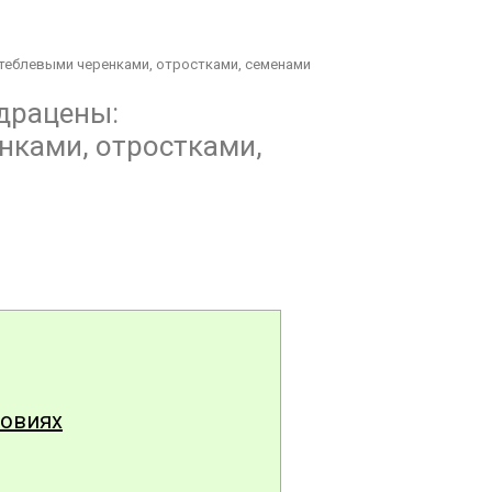
теблевыми черенками, отростками, семенами
драцены:
нками, отростками,
ловиях