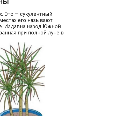
ены
х. Это — сукулентный
 местах его называют
е. Издавна народ Южной
езанная при полной луне в