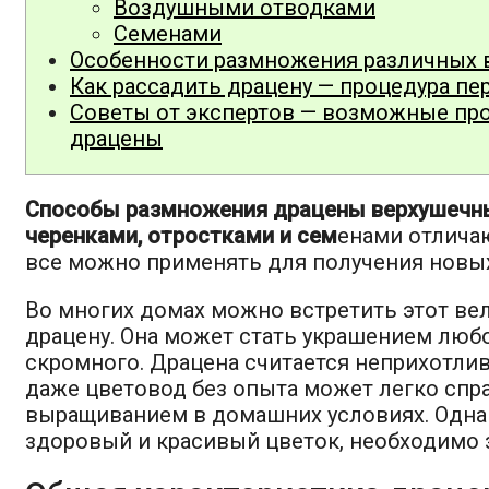
Воздушными отводками
Семенами
Особенности размножения различных 
Как рассадить драцену — процедура пе
Советы от экспертов — возможные пр
драцены
Способы размножения драцены верхушечн
черенками, отростками и сем
енами отличаю
все можно применять для получения новы
Во многих домах можно встретить этот ве
драцену. Она может стать украшением люб
скромного. Драцена считается неприхотли
даже цветовод без опыта может легко спра
выращиванием в домашних условиях. Одна
здоровый и красивый цветок, необходимо 