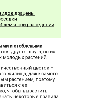
видов драцены
ресадки
облемы при разведении
ыми и стеблевыми
тся друг от друга, но их
х молодых растений.
личественный цветок –
ого жилища, даже самого
вым растением, поэтому
виться с ее
ко, чтобы вырастить
знать некоторые правила.