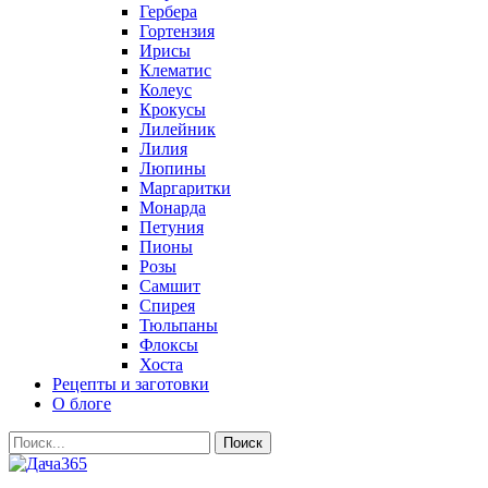
Гербера
Гортензия
Ирисы
Клематис
Колеус
Крокусы
Лилейник
Лилия
Люпины
Маргаритки
Монарда
Петуния
Пионы
Розы
Самшит
Спирея
Тюльпаны
Флоксы
Хоста
Рецепты и заготовки
О блоге