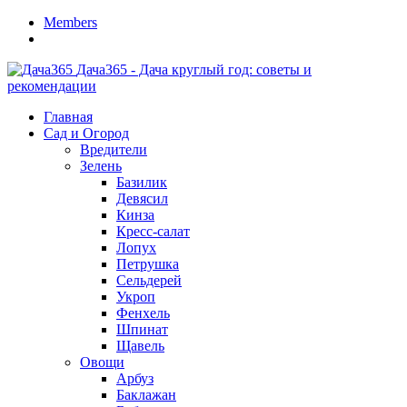
Members
Дача365 - Дача круглый год: советы и
рекомендации
Главная
Сад и Огород
Вредители
Зелень
Базилик
Девясил
Кинза
Кресс-салат
Лопух
Петрушка
Сельдерей
Укроп
Фенхель
Шпинат
Щавель
Овощи
Арбуз
Баклажан