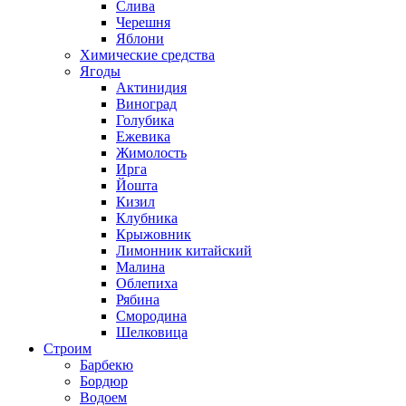
Слива
Черешня
Яблони
Химические средства
Ягоды
Актинидия
Виноград
Голубика
Ежевика
Жимолость
Ирга
Йошта
Кизил
Клубника
Крыжовник
Лимонник китайский
Малина
Облепиха
Рябина
Смородина
Шелковица
Строим
Барбекю
Бордюр
Водоем