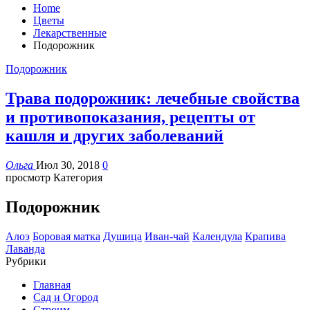
Home
Цветы
Лекарственные
Подорожник
Подорожник
Трава подорожник: лечебные свойства
и противопоказания, рецепты от
кашля и других заболеваний
Ольга
Июл 30, 2018
0
просмотр Категория
Подорожник
Алоэ
Боровая матка
Душица
Иван-чай
Календула
Крапива
Лаванда
Рубрики
Главная
Сад и Огород
Строим