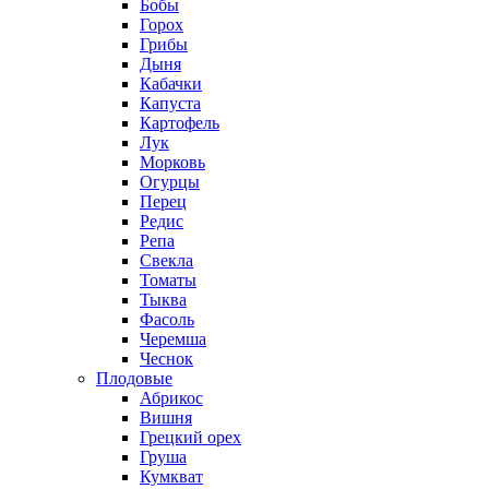
Бобы
Горох
Грибы
Дыня
Кабачки
Капуста
Картофель
Лук
Морковь
Огурцы
Перец
Редис
Репа
Свекла
Томаты
Тыква
Фасоль
Черемша
Чеснок
Плодовые
Абрикос
Вишня
Грецкий орех
Груша
Кумкват