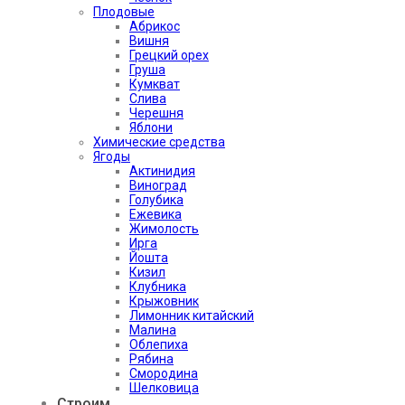
Плодовые
Абрикос
Вишня
Грецкий орех
Груша
Кумкват
Слива
Черешня
Яблони
Химические средства
Ягоды
Актинидия
Виноград
Голубика
Ежевика
Жимолость
Ирга
Йошта
Кизил
Клубника
Крыжовник
Лимонник китайский
Малина
Облепиха
Рябина
Смородина
Шелковица
Строим