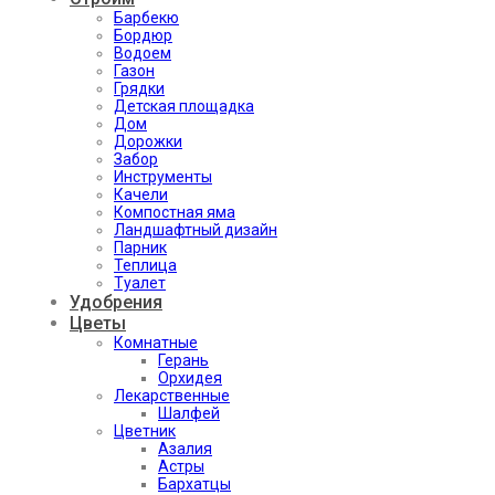
Барбекю
Бордюр
Водоем
Газон
Грядки
Детская площадка
Дом
Дорожки
Забор
Инструменты
Качели
Компостная яма
Ландшафтный дизайн
Парник
Теплица
Туалет
Удобрения
Цветы
Комнатные
Герань
Орхидея
Лекарственные
Шалфей
Цветник
Азалия
Астры
Бархатцы