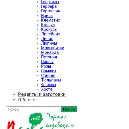
Георгины
Гербера
Гортензия
Ирисы
Клематис
Колеус
Крокусы
Лилейник
Лилия
Люпины
Маргаритки
Монарда
Петуния
Пионы
Розы
Самшит
Спирея
Тюльпаны
Флоксы
Хоста
Рецепты и заготовки
О блоге