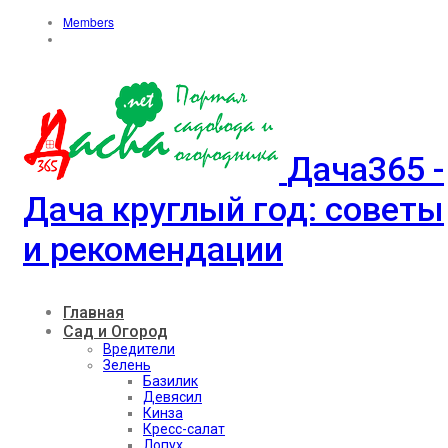
Members
Дача365 -
Дача круглый год: советы
и рекомендации
Главная
Сад и Огород
Вредители
Зелень
Базилик
Девясил
Кинза
Кресс-салат
Лопух