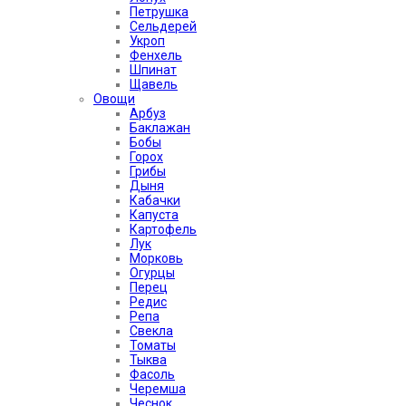
Петрушка
Сельдерей
Укроп
Фенхель
Шпинат
Щавель
Овощи
Арбуз
Баклажан
Бобы
Горох
Грибы
Дыня
Кабачки
Капуста
Картофель
Лук
Морковь
Огурцы
Перец
Редис
Репа
Свекла
Томаты
Тыква
Фасоль
Черемша
Чеснок