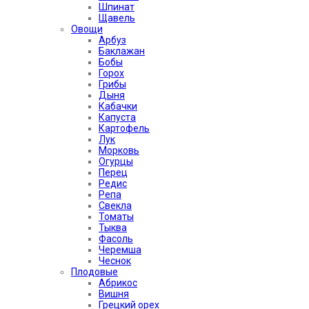
Шпинат
Щавель
Овощи
Арбуз
Баклажан
Бобы
Горох
Грибы
Дыня
Кабачки
Капуста
Картофель
Лук
Морковь
Огурцы
Перец
Редис
Репа
Свекла
Томаты
Тыква
Фасоль
Черемша
Чеснок
Плодовые
Абрикос
Вишня
Грецкий орех