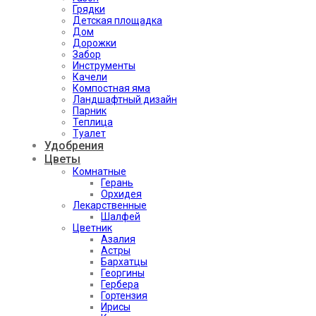
Грядки
Детская площадка
Дом
Дорожки
Забор
Инструменты
Качели
Компостная яма
Ландшафтный дизайн
Парник
Теплица
Туалет
Удобрения
Цветы
Комнатные
Герань
Орхидея
Лекарственные
Шалфей
Цветник
Азалия
Астры
Бархатцы
Георгины
Гербера
Гортензия
Ирисы