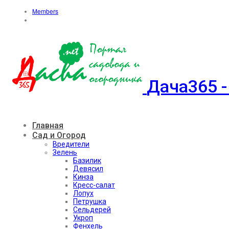
Members
Дача365 -
Главная
Сад и Огород
Вредители
Зелень
Базилик
Девясил
Кинза
Кресс-салат
Лопух
Петрушка
Сельдерей
Укроп
Фенхель