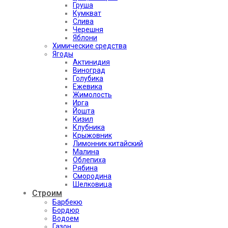
Груша
Кумкват
Слива
Черешня
Яблони
Химические средства
Ягоды
Актинидия
Виноград
Голубика
Ежевика
Жимолость
Ирга
Йошта
Кизил
Клубника
Крыжовник
Лимонник китайский
Малина
Облепиха
Рябина
Смородина
Шелковица
Строим
Барбекю
Бордюр
Водоем
Газон