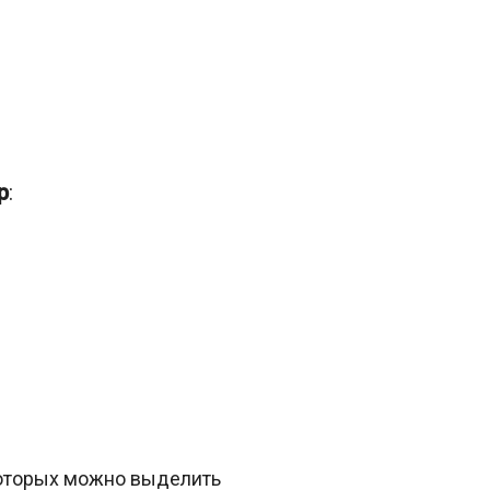
р
:
 которых можно выделить