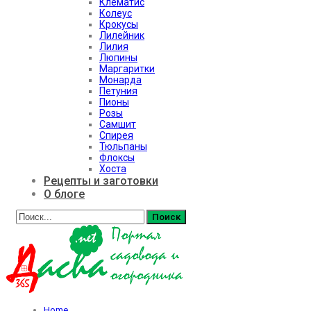
Клематис
Колеус
Крокусы
Лилейник
Лилия
Люпины
Маргаритки
Монарда
Петуния
Пионы
Розы
Самшит
Спирея
Тюльпаны
Флоксы
Хоста
Рецепты и заготовки
О блоге
Home