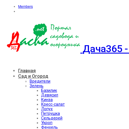
Members
Дача365 -
Главная
Сад и Огород
Вредители
Зелень
Базилик
Девясил
Кинза
Кресс-салат
Лопух
Петрушка
Сельдерей
Укроп
Фенхель