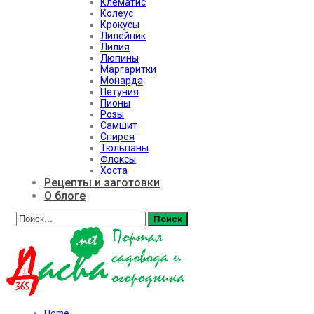
Клематис
Колеус
Крокусы
Лилейник
Лилия
Люпины
Маргаритки
Монарда
Петуния
Пионы
Розы
Самшит
Спирея
Тюльпаны
Флоксы
Хоста
Рецепты и заготовки
О блоге
Home