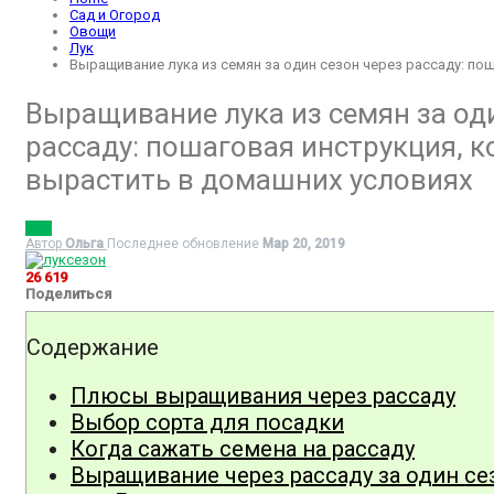
Сад и Огород
Овощи
Лук
Выращивание лука из семян за один сезон через рассаду: по
Выращивание лука из семян за оди
рассаду: пошаговая инструкция, к
вырастить в домашних условиях
ЛУК
Автор
Ольга
Последнее обновление
Мар 20, 2019
26 619
Поделиться
Содержание
Плюсы выращивания через рассаду
Выбор сорта для посадки
Когда сажать семена на рассаду
Выращивание через рассаду за один се