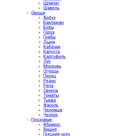
Шпинат
Щавель
Овощи
Арбуз
Баклажан
Бобы
Горох
Грибы
Дыня
Кабачки
Капуста
Картофель
Лук
Морковь
Огурцы
Перец
Редис
Репа
Свекла
Томаты
Тыква
Фасоль
Черемша
Чеснок
Плодовые
Абрикос
Вишня
Грецкий орех