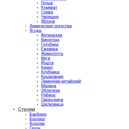
Груша
Кумкват
Слива
Черешня
Яблони
Химические средства
Ягоды
Актинидия
Виноград
Голубика
Ежевика
Жимолость
Ирга
Йошта
Кизил
Клубника
Крыжовник
Лимонник китайский
Малина
Облепиха
Рябина
Смородина
Шелковица
Строим
Барбекю
Бордюр
Водоем
Газон