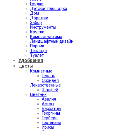
Грядки
Детская площадка
Дом
Дорожки
Забор
Инструменты
Качели
Компостная яма
Ландшафтный дизайн
Парник
Теплица
Туалет
Удобрения
Цветы
Комнатные
Герань
Орхидея
Лекарственные
Шалфей
Цветник
Азалия
Астры
Бархатцы
Георгины
Гербера
Гортензия
Ирисы