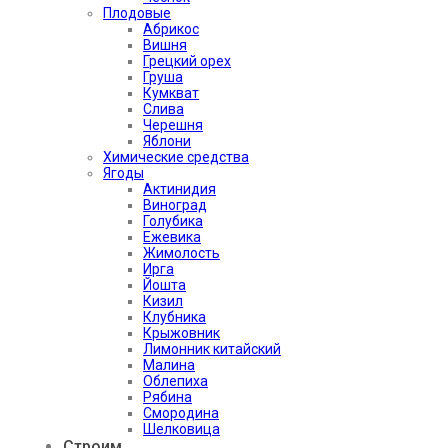
Плодовые
Абрикос
Вишня
Грецкий орех
Груша
Кумкват
Слива
Черешня
Яблони
Химические средства
Ягоды
Актинидия
Виноград
Голубика
Ежевика
Жимолость
Ирга
Йошта
Кизил
Клубника
Крыжовник
Лимонник китайский
Малина
Облепиха
Рябина
Смородина
Шелковица
Строим