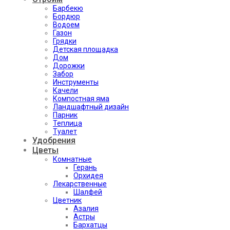
Барбекю
Бордюр
Водоем
Газон
Грядки
Детская площадка
Дом
Дорожки
Забор
Инструменты
Качели
Компостная яма
Ландшафтный дизайн
Парник
Теплица
Туалет
Удобрения
Цветы
Комнатные
Герань
Орхидея
Лекарственные
Шалфей
Цветник
Азалия
Астры
Бархатцы