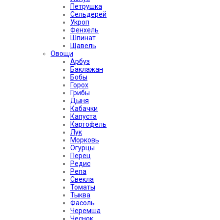
Петрушка
Сельдерей
Укроп
Фенхель
Шпинат
Щавель
Овощи
Арбуз
Баклажан
Бобы
Горох
Грибы
Дыня
Кабачки
Капуста
Картофель
Лук
Морковь
Огурцы
Перец
Редис
Репа
Свекла
Томаты
Тыква
Фасоль
Черемша
Чеснок