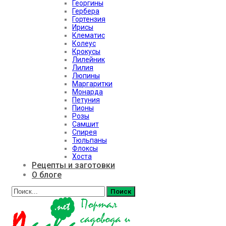
Георгины
Гербера
Гортензия
Ирисы
Клематис
Колеус
Крокусы
Лилейник
Лилия
Люпины
Маргаритки
Монарда
Петуния
Пионы
Розы
Самшит
Спирея
Тюльпаны
Флоксы
Хоста
Рецепты и заготовки
О блоге