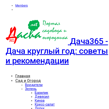
Members
Дача365 -
Дача круглый год: советы
и рекомендации
Главная
Сад и Огород
Вредители
Зелень
Базилик
Девясил
Кинза
Кресс-салат
Лопух