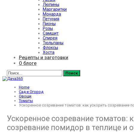
Люпины
Маргаритки
Монарда
Петуния
Пионы
Розы
Самшит
Спирея
Тюльпаны
Флоксы
Хоста
Рецепты и заготовки
О блоге
Home
Сад и Огород
Овощи
Томаты
Ускоренное созревание томатов: как ускорить созревание по
Ускоренное созревание томатов: к
созревание помидор в теплице и о