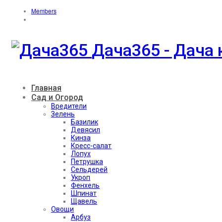
Members
Дача365 - Дача 
Главная
Сад и Огород
Вредители
Зелень
Базилик
Девясил
Кинза
Кресс-салат
Лопух
Петрушка
Сельдерей
Укроп
Фенхель
Шпинат
Щавель
Овощи
Арбуз