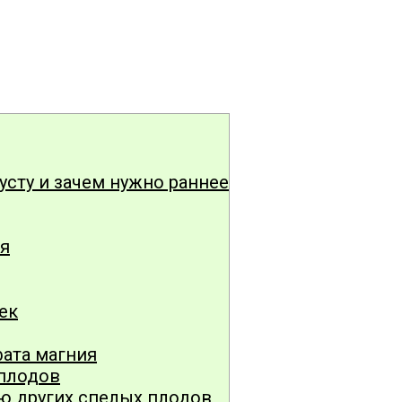
усту и зачем нужно раннее
ия
ек
ата магния
 плодов
ю других спелых плодов