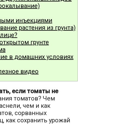
рокалывание)
ьными инъекциями
ание растения из грунта)
плице?
 открытом грунте
ма
ие в домашних условиях
лезное видео
ать, если томаты не
ания томатов? Чем
снели, чем и как
атов, сорванных
, как сохранить урожай