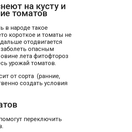
неют на кусту и
ние томатов
ь в народе такое
ето короткое и томаты не
 дальше отодвигается
я заболеть опасным
овине лета фитофтороз
есь урожай томатов.
ит от сорта (ранние,
твенно создать условия
атов
 помогут переключить
в.