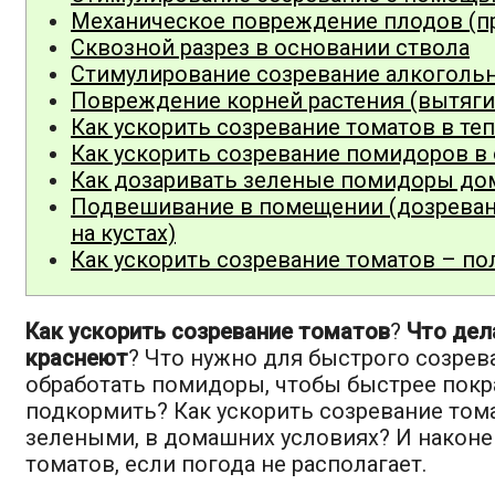
Механическое повреждение плодов (п
Сквозной разрез в основании ствола
Стимулирование созревание алкогол
Повреждение корней растения (вытягив
Как ускорить созревание томатов в те
Как ускорить созревание помидоров в
Как дозаривать зеленые помидоры до
Подвешивание в помещении (дозреван
на кустах)
Как ускорить созревание томатов – по
Как ускорить созревание томатов
?
Что дел
краснеют
? Что нужно для быстрого созрев
обработать помидоры, чтобы быстрее покра
подкормить? Как ускорить созревание том
зелеными, в домашних условиях? И наконец
томатов, если погода не располагает.