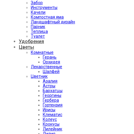
Забор
Инструменты
Качели
Компостная яма
Ландшафтный дизайн
Парник
Теплица
Туалет
Удобрения
Цветы
Комнатные
Герань
Орхидея
Лекарственные
Шалфей
Цветник
Азалия
Астры
Бархатцы
Георгины
Гербера
Гортензия
Ирисы
Клематис
Колеус
Крокусы
Лилейник
Лилия