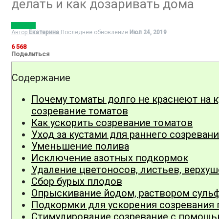
делать и как дозаривать дома
ТОМАТЫ
Автор
Екатерина
Последнее обновление
Июл 24, 2019
6 568
Поделиться
Содержание
Почему томаты долго не краснеют на к
созревание томатов
Как ускорить созревание томатов
Уход за кустами для раннего созреван
Уменьшение полива
Исключение азотных подкормок
Удаление цветоносов, листьев, верхуш
Сбор бурых плодов
Опрыскивание йодом, раствором сульф
Подкормки для ускорения созревания
Стимулирование созревание с помощь