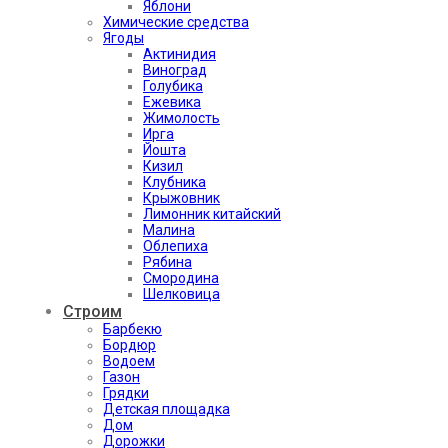
Яблони
Химические средства
Ягоды
Актинидия
Виноград
Голубика
Ежевика
Жимолость
Ирга
Йошта
Кизил
Клубника
Крыжовник
Лимонник китайский
Малина
Облепиха
Рябина
Смородина
Шелковица
Строим
Барбекю
Бордюр
Водоем
Газон
Грядки
Детская площадка
Дом
Дорожки