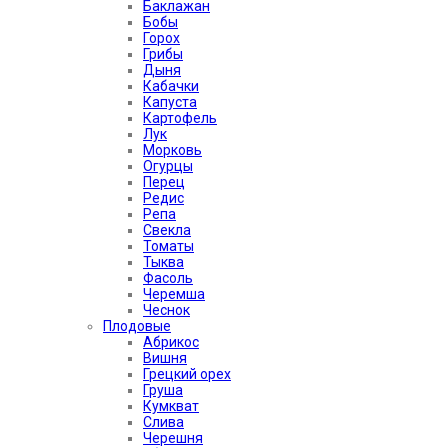
Баклажан
Бобы
Горох
Грибы
Дыня
Кабачки
Капуста
Картофель
Лук
Морковь
Огурцы
Перец
Редис
Репа
Свекла
Томаты
Тыква
Фасоль
Черемша
Чеснок
Плодовые
Абрикос
Вишня
Грецкий орех
Груша
Кумкват
Слива
Черешня