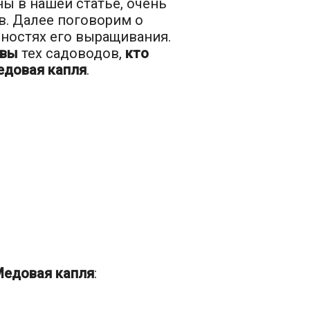
ы в нашей статье, очень
. Далее поговорим о
нностях его выращивания.
ывы
тех садоводов,
кто
едовая капля
.
Медовая капля
: