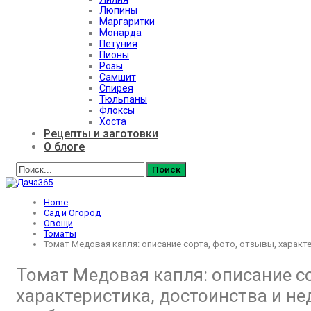
Люпины
Маргаритки
Монарда
Петуния
Пионы
Розы
Самшит
Спирея
Тюльпаны
Флоксы
Хоста
Рецепты и заготовки
О блоге
Home
Сад и Огород
Овощи
Томаты
Томат Медовая капля: описание сорта, фото, отзывы, характ
Томат Медовая капля: описание со
характеристика, достоинства и не