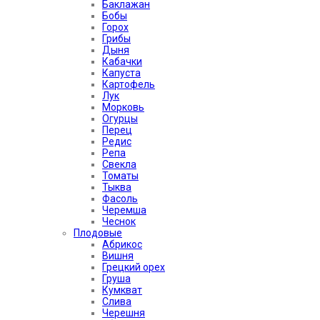
Баклажан
Бобы
Горох
Грибы
Дыня
Кабачки
Капуста
Картофель
Лук
Морковь
Огурцы
Перец
Редис
Репа
Свекла
Томаты
Тыква
Фасоль
Черемша
Чеснок
Плодовые
Абрикос
Вишня
Грецкий орех
Груша
Кумкват
Слива
Черешня