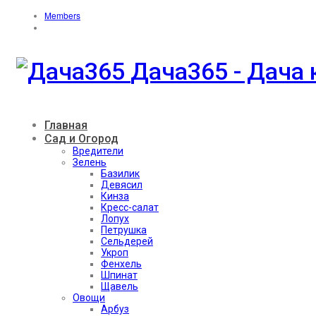
Members
Дача365 - Дача 
Главная
Сад и Огород
Вредители
Зелень
Базилик
Девясил
Кинза
Кресс-салат
Лопух
Петрушка
Сельдерей
Укроп
Фенхель
Шпинат
Щавель
Овощи
Арбуз