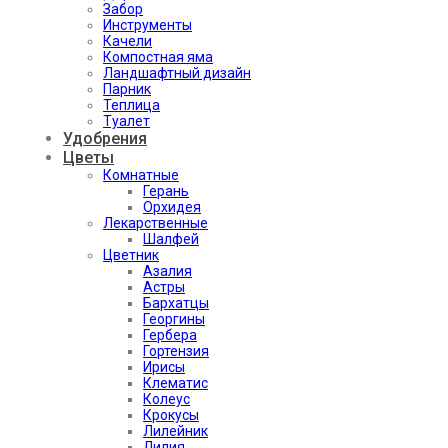
Забор
Инструменты
Качели
Компостная яма
Ландшафтный дизайн
Парник
Теплица
Туалет
Удобрения
Цветы
Комнатные
Герань
Орхидея
Лекарственные
Шалфей
Цветник
Азалия
Астры
Бархатцы
Георгины
Гербера
Гортензия
Ирисы
Клематис
Колеус
Крокусы
Лилейник
Лилия