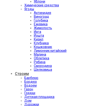
Яблони
Химические средства
Ягоды
Актинидия
Виноград
Голубика
Ежевика
Жимолость
Ирга
Йошта
Кизил
Клубника
Крыжовник
Лимонник китайский
Малина
Облепиха
Рябина
Смородина
Шелковица
Строим
Барбекю
Бордюр
Водоем
Газон
Грядки
Детская площадка
Дом
Дорожки