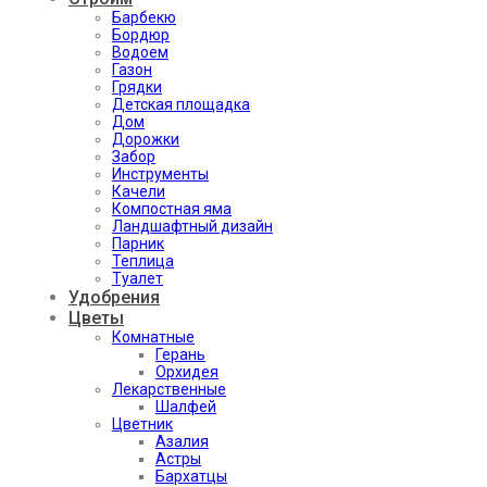
Барбекю
Бордюр
Водоем
Газон
Грядки
Детская площадка
Дом
Дорожки
Забор
Инструменты
Качели
Компостная яма
Ландшафтный дизайн
Парник
Теплица
Туалет
Удобрения
Цветы
Комнатные
Герань
Орхидея
Лекарственные
Шалфей
Цветник
Азалия
Астры
Бархатцы