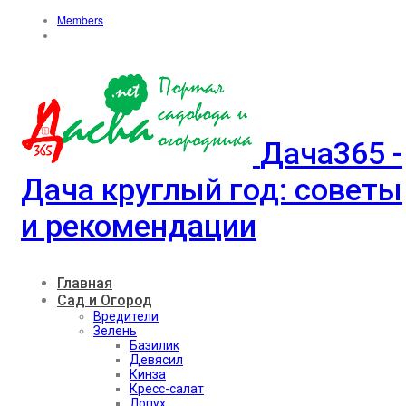
Members
Дача365 -
Дача круглый год: советы
и рекомендации
Главная
Сад и Огород
Вредители
Зелень
Базилик
Девясил
Кинза
Кресс-салат
Лопух