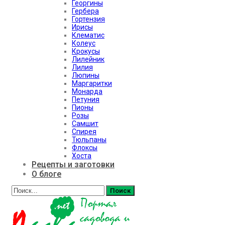
Георгины
Гербера
Гортензия
Ирисы
Клематис
Колеус
Крокусы
Лилейник
Лилия
Люпины
Маргаритки
Монарда
Петуния
Пионы
Розы
Самшит
Спирея
Тюльпаны
Флоксы
Хоста
Рецепты и заготовки
О блоге