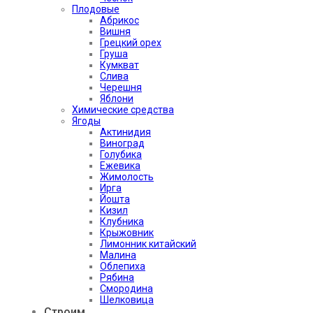
Плодовые
Абрикос
Вишня
Грецкий орех
Груша
Кумкват
Слива
Черешня
Яблони
Химические средства
Ягоды
Актинидия
Виноград
Голубика
Ежевика
Жимолость
Ирга
Йошта
Кизил
Клубника
Крыжовник
Лимонник китайский
Малина
Облепиха
Рябина
Смородина
Шелковица
Строим