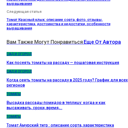
выращивания
Следующая статья
Томат Красный клык: описание сорта, фото, отзывы,
характеристика, достоинства и недостатки, особенности
выращивания
Вам Также Могут Понравиться
Еще От Автора
САД И ОГОРОД
Как посеять томаты на рассаду — пошаговая инструкция
САД И ОГОРОД
Когда сеять томаты на рассаду в 2025 году? График для всех
регионов
ТОМАТЫ
Высадка рассады помидор в теплицу: когда и как
высаживать, сроки, время,…
ТОМАТЫ
Томат Амурский тигр : описание сорта, характеристика