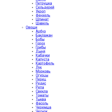
Петрушка
Сельдерей
Укроп
Фенхель
Шпинат
Щавель
Овощи
Арбуз
Баклажан
Бобы
Горох
Грибы
Дыня
Кабачки
Капуста
Картофель
Лук
Морковь
Огурцы
Перец
Редис
Репа
Свекла
Томаты
Тыква
Фасоль
Черемша
Чеснок