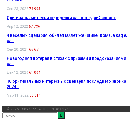
Сен 23, 2022
73 905
Оригинальные песни переделки на последний звонок
Апр 12, 2022
67 736
4 веселых сценария юбилея 60 лет женщине: дома, в кафе,
на…
Сен 20, 2021
66 651
Новогодняя лотерея в стихах с призами и предсказаниями
на…
Дек 12, 2020
61 004
10 оригинальных интересных сценария последнего звонка
2024…
Мар 11, 2022
50 814
© 2026 - Дача365. All Rights Reserved.