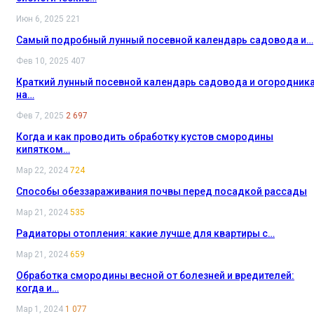
Июн 6, 2025
221
Самый подробный лунный посевной календарь садовода и…
Фев 10, 2025
407
Краткий лунный посевной календарь садовода и огородник
на…
Фев 7, 2025
2 697
Когда и как проводить обработку кустов смородины
кипятком…
Мар 22, 2024
724
Способы обеззараживания почвы перед посадкой рассады
Мар 21, 2024
535
Радиаторы отопления: какие лучше для квартиры с…
Мар 21, 2024
659
Обработка смородины весной от болезней и вредителей:
когда и…
Мар 1, 2024
1 077