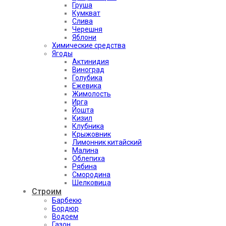
Груша
Кумкват
Слива
Черешня
Яблони
Химические средства
Ягоды
Актинидия
Виноград
Голубика
Ежевика
Жимолость
Ирга
Йошта
Кизил
Клубника
Крыжовник
Лимонник китайский
Малина
Облепиха
Рябина
Смородина
Шелковица
Строим
Барбекю
Бордюр
Водоем
Газон