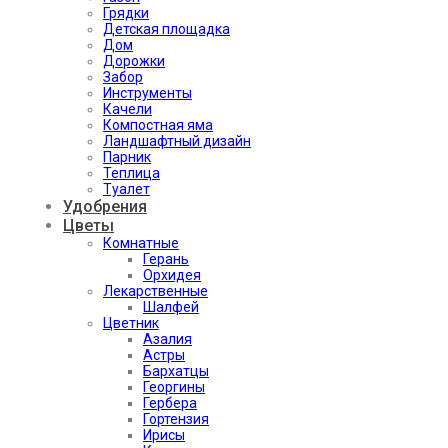
Грядки
Детская площадка
Дом
Дорожки
Забор
Инструменты
Качели
Компостная яма
Ландшафтный дизайн
Парник
Теплица
Туалет
Удобрения
Цветы
Комнатные
Герань
Орхидея
Лекарственные
Шалфей
Цветник
Азалия
Астры
Бархатцы
Георгины
Гербера
Гортензия
Ирисы