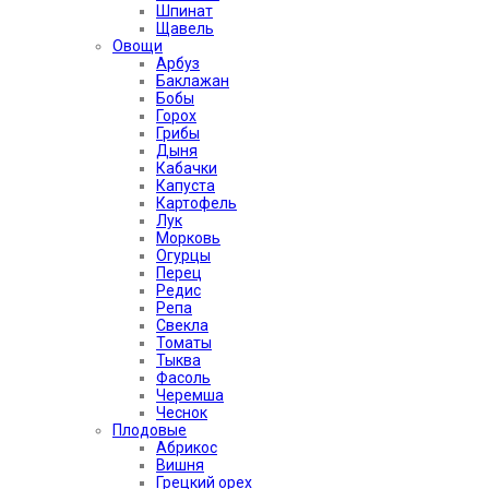
Шпинат
Щавель
Овощи
Арбуз
Баклажан
Бобы
Горох
Грибы
Дыня
Кабачки
Капуста
Картофель
Лук
Морковь
Огурцы
Перец
Редис
Репа
Свекла
Томаты
Тыква
Фасоль
Черемша
Чеснок
Плодовые
Абрикос
Вишня
Грецкий орех