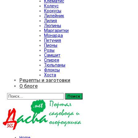
Клематис
Колеус
Крокусы
Лилейник
Лилия
Люпины
Маргаритки
Монарда
Петуния
Пионы
Розы
Самшит
Спирея
Тюльпаны
Флоксы
Хоста
Рецепты и заготовки
О блоге
Home