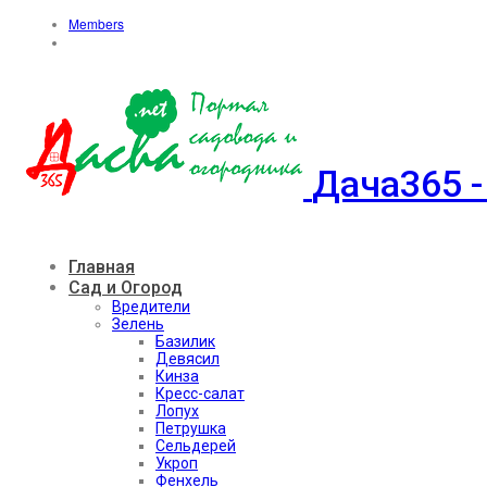
Members
Дача365 -
Главная
Сад и Огород
Вредители
Зелень
Базилик
Девясил
Кинза
Кресс-салат
Лопух
Петрушка
Сельдерей
Укроп
Фенхель