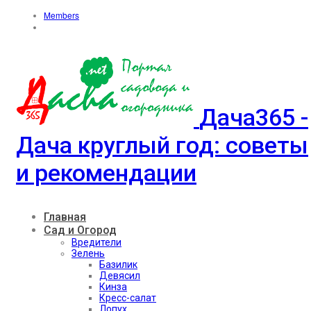
Members
Дача365 -
Дача круглый год: советы
и рекомендации
Главная
Сад и Огород
Вредители
Зелень
Базилик
Девясил
Кинза
Кресс-салат
Лопух