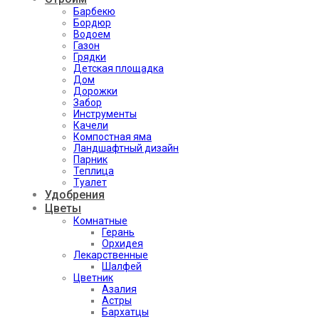
Барбекю
Бордюр
Водоем
Газон
Грядки
Детская площадка
Дом
Дорожки
Забор
Инструменты
Качели
Компостная яма
Ландшафтный дизайн
Парник
Теплица
Туалет
Удобрения
Цветы
Комнатные
Герань
Орхидея
Лекарственные
Шалфей
Цветник
Азалия
Астры
Бархатцы