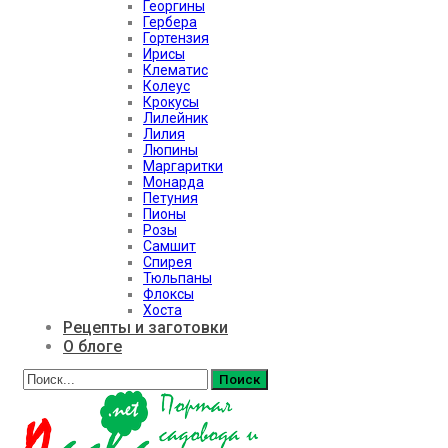
Георгины
Гербера
Гортензия
Ирисы
Клематис
Колеус
Крокусы
Лилейник
Лилия
Люпины
Маргаритки
Монарда
Петуния
Пионы
Розы
Самшит
Спирея
Тюльпаны
Флоксы
Хоста
Рецепты и заготовки
О блоге