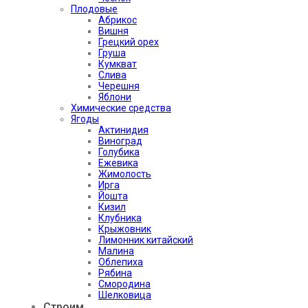
Плодовые
Абрикос
Вишня
Грецкий орех
Груша
Кумкват
Слива
Черешня
Яблони
Химические средства
Ягоды
Актинидия
Виноград
Голубика
Ежевика
Жимолость
Ирга
Йошта
Кизил
Клубника
Крыжовник
Лимонник китайский
Малина
Облепиха
Рябина
Смородина
Шелковица
Строим