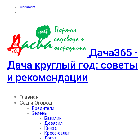
Members
Дача365 -
Дача круглый год: советы
и рекомендации
Главная
Сад и Огород
Вредители
Зелень
Базилик
Девясил
Кинза
Кресс-салат
Лопух