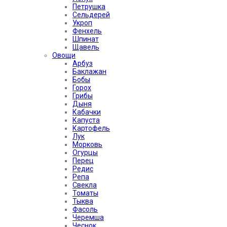
Петрушка
Сельдерей
Укроп
Фенхель
Шпинат
Щавель
Овощи
Арбуз
Баклажан
Бобы
Горох
Грибы
Дыня
Кабачки
Капуста
Картофель
Лук
Морковь
Огурцы
Перец
Редис
Репа
Свекла
Томаты
Тыква
Фасоль
Черемша
Чеснок