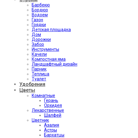
Барбекю
Бордюр
Водоем
Газон
Грядки
Детская площадка
Дом
Дорожки
Забор
Инструменты
Качели
Компостная яма
Ландшафтный дизайн
Парник
Теплица
Туалет
Удобрения
Цветы
Комнатные
Герань
Орхидея
Лекарственные
Шалфей
Цветник
Азалия
Астры
Бархатцы