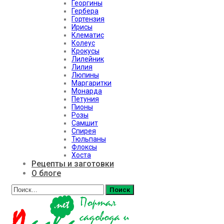
Георгины
Гербера
Гортензия
Ирисы
Клематис
Колеус
Крокусы
Лилейник
Лилия
Люпины
Маргаритки
Монарда
Петуния
Пионы
Розы
Самшит
Спирея
Тюльпаны
Флоксы
Хоста
Рецепты и заготовки
О блоге