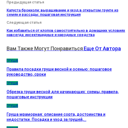
Предыдущая статья
Капуста брокколи: выращивание и уход в открытом грунте из
семян и рассады: пошаговая инструкция
Следующая статья
Как избавиться от клопов самостоятельно в домашних условиях
навсегда: инсектицидные и народные средства
Вам Также Могут Понравиться
Еще От Автора
ГРУША
Правила посадки груши весной и осенью: пошаговое
руководство, сроки
ГРУША
Обрезка груши весной для начинающих: схемы, правила,
пошаговые инструкции
ГРУША
Груша мраморная: описание сорта, достоинства и
недостатки. Посадка и уход за грушей,…