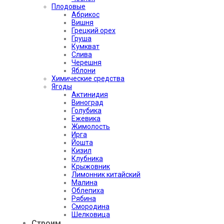
Плодовые
Абрикос
Вишня
Грецкий орех
Груша
Кумкват
Слива
Черешня
Яблони
Химические средства
Ягоды
Актинидия
Виноград
Голубика
Ежевика
Жимолость
Ирга
Йошта
Кизил
Клубника
Крыжовник
Лимонник китайский
Малина
Облепиха
Рябина
Смородина
Шелковица
Строим