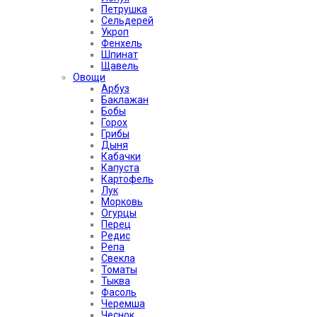
Петрушка
Сельдерей
Укроп
Фенхель
Шпинат
Щавель
Овощи
Арбуз
Баклажан
Бобы
Горох
Грибы
Дыня
Кабачки
Капуста
Картофель
Лук
Морковь
Огурцы
Перец
Редис
Репа
Свекла
Томаты
Тыква
Фасоль
Черемша
Чеснок