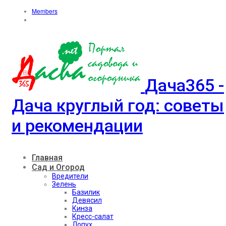
Members
Дача365 -
Дача круглый год: советы
и рекомендации
Главная
Сад и Огород
Вредители
Зелень
Базилик
Девясил
Кинза
Кресс-салат
Лопух