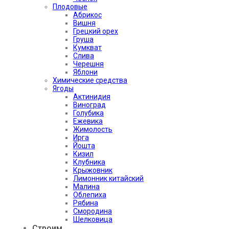
Плодовые
Абрикос
Вишня
Грецкий орех
Груша
Кумкват
Слива
Черешня
Яблони
Химические средства
Ягоды
Актинидия
Виноград
Голубика
Ежевика
Жимолость
Ирга
Йошта
Кизил
Клубника
Крыжовник
Лимонник китайский
Малина
Облепиха
Рябина
Смородина
Шелковица
Строим