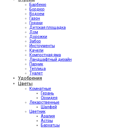
Барбекю
Бордюр
Водоем
Газон
Грядки
Детская площадка
Дом
Дорожки
Забор
Инструменты
Качели
Компостная яма
Ландшафтный дизайн
Парник
Теплица
Туалет
Удобрения
Цветы
Комнатные
Герань
Орхидея
Лекарственные
Шалфей
Цветник
Азалия
Астры
Бархатцы