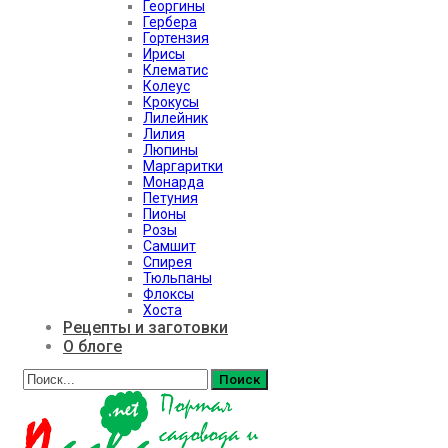
Георгины
Гербера
Гортензия
Ирисы
Клематис
Колеус
Крокусы
Лилейник
Лилия
Люпины
Маргаритки
Монарда
Петуния
Пионы
Розы
Самшит
Спирея
Тюльпаны
Флоксы
Хоста
Рецепты и заготовки
О блоге