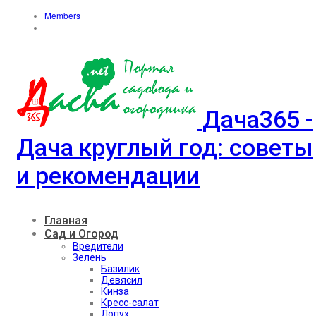
Members
Дача365 -
Дача круглый год: советы
и рекомендации
Главная
Сад и Огород
Вредители
Зелень
Базилик
Девясил
Кинза
Кресс-салат
Лопух