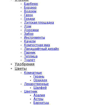
Барбекю
Бордюр
Водоем
Газон
Грядки
Детская площадка
Дом
Дорожки
Забор
Инструменты
Качели
Компостная яма
Ландшафтный дизайн
Парник
Теплица
Туалет
Удобрения
Цветы
Комнатные
Герань
Орхидея
Лекарственные
Шалфей
Цветник
Азалия
Астры
Бархатцы