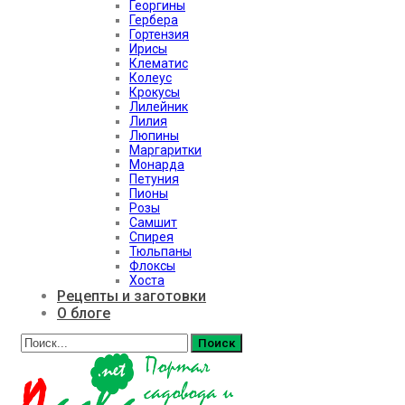
Георгины
Гербера
Гортензия
Ирисы
Клематис
Колеус
Крокусы
Лилейник
Лилия
Люпины
Маргаритки
Монарда
Петуния
Пионы
Розы
Самшит
Спирея
Тюльпаны
Флоксы
Хоста
Рецепты и заготовки
О блоге