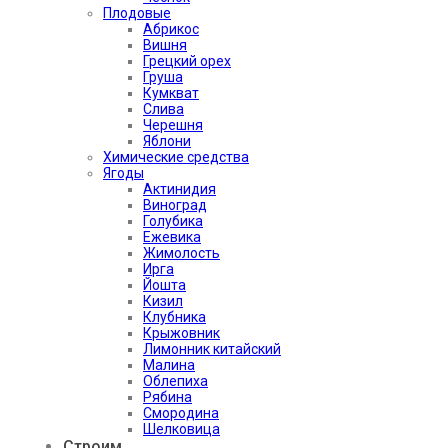
Плодовые
Абрикос
Вишня
Грецкий орех
Груша
Кумкват
Слива
Черешня
Яблони
Химические средства
Ягоды
Актинидия
Виноград
Голубика
Ежевика
Жимолость
Ирга
Йошта
Кизил
Клубника
Крыжовник
Лимонник китайский
Малина
Облепиха
Рябина
Смородина
Шелковица
Строим