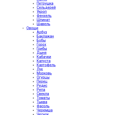
Петрушка
Сельдерей
Укроп
Фенхель
Шпинат
Щавель
Овощи
Арбуз
Баклажан
Бобы
Горох
Грибы
Дыня
Кабачки
Капуста
Картофель
Лук
Морковь
Огурцы
Перец
Редис
Репа
Свекла
Томаты
Тыква
Фасоль
Черемша
Чеснок