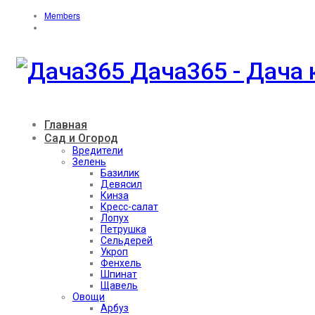
Members
Дача365 - Дача 
Главная
Сад и Огород
Вредители
Зелень
Базилик
Девясил
Кинза
Кресс-салат
Лопух
Петрушка
Сельдерей
Укроп
Фенхель
Шпинат
Щавель
Овощи
Арбуз