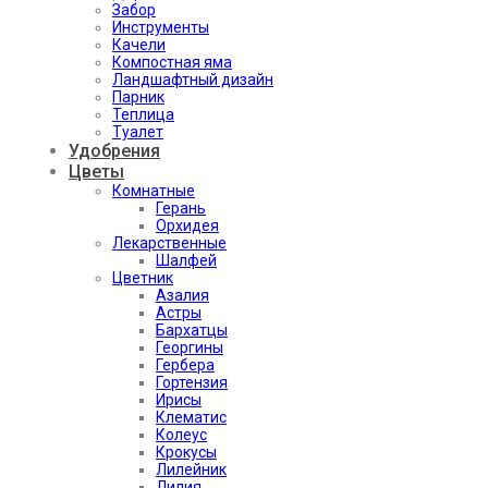
Забор
Инструменты
Качели
Компостная яма
Ландшафтный дизайн
Парник
Теплица
Туалет
Удобрения
Цветы
Комнатные
Герань
Орхидея
Лекарственные
Шалфей
Цветник
Азалия
Астры
Бархатцы
Георгины
Гербера
Гортензия
Ирисы
Клематис
Колеус
Крокусы
Лилейник
Лилия