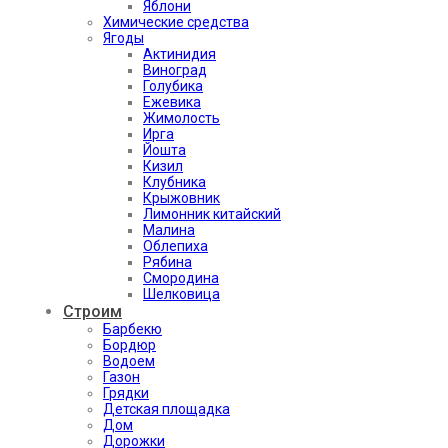
Яблони
Химические средства
Ягоды
Актинидия
Виноград
Голубика
Ежевика
Жимолость
Ирга
Йошта
Кизил
Клубника
Крыжовник
Лимонник китайский
Малина
Облепиха
Рябина
Смородина
Шелковица
Строим
Барбекю
Бордюр
Водоем
Газон
Грядки
Детская площадка
Дом
Дорожки