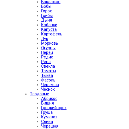
Баклажан
Бобы
Горох
Грибы
Дыня
Кабачки
Капуста
Картофель
Лук
Морковь
Огурцы
Перец
Редис
Репа
Свекла
Томаты
Тыква
Фасоль
Черемша
Чеснок
Плодовые
Абрикос
Вишня
Грецкий орех
Груша
Кумкват
Слива
Черешня