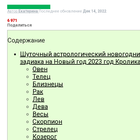
РАЗВЛЕЧЕНИЯ НА ДАЧЕ
Автор
Екатерина
Последнее обновление
Дек 14, 2022
6 971
Поделиться
Содержание
Шуточный астрологический новогодний
задиака на Новый год 2023 год Кролик
Овен
Телец
Близнецы
Рак
Лев
Дева
Весы
Скорпион
Стрелец
Козерог