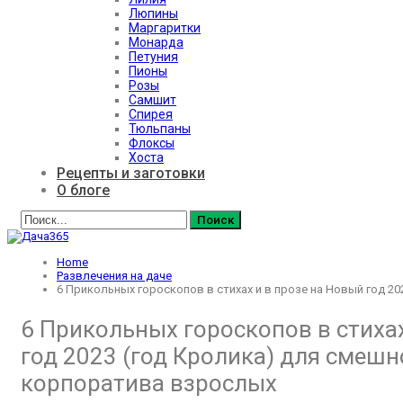
Люпины
Маргаритки
Монарда
Петуния
Пионы
Розы
Самшит
Спирея
Тюльпаны
Флоксы
Хоста
Рецепты и заготовки
О блоге
Home
Развлечения на даче
6 Прикольных гороскопов в стихах и в прозе на Новый год 2
6 Прикольных гороскопов в стихах
год 2023 (год Кролика) для смешн
корпоратива взрослых