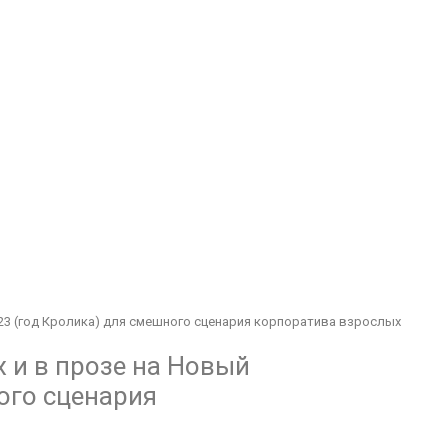
023 (год Кролика) для смешного сценария корпоратива взрослых
 и в прозе на Новый
ого сценария