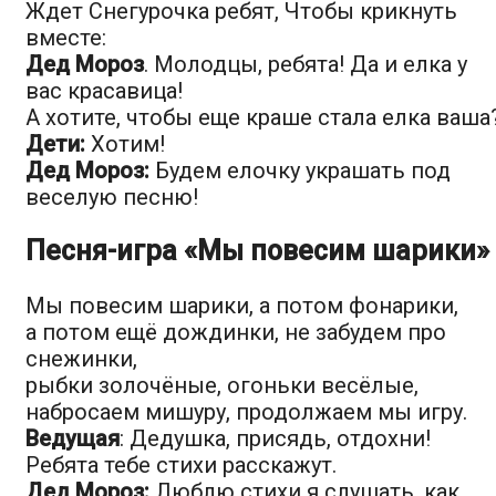
Ждет Снегурочка ребят, Чтобы крикнуть
вместе:
Дед Мороз
. Молодцы, ребята! Да и елка у
вас красавица!
А хотите, чтобы еще краше стала елка ваша
Дети:
Хотим!
Дед Мороз:
Будем елочку украшать под
веселую песню!
Песня-игра «Мы повесим шарики»
Мы повесим шарики, а потом фонарики,
а потом ещё дождинки, не забудем про
снежинки,
рыбки золочёные, огоньки весёлые,
набросаем мишуру, продолжаем мы игру.
Ведущая
: Дедушка, присядь, отдохни!
Ребята тебе стихи расскажут.
Дед Мороз:
Люблю стихи я слушать, как