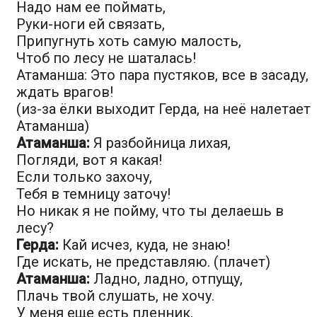
Надо нам ее поймать,
Руки-ноги ей связать,
Припугнуть хоть самую малость,
Чтоб по лесу не шаталась!
Атаманша: Это пара пустяков, все в засаду,
ждать врагов!
(из-за ёлки выходит Герда, на неё налетает
Атаманша)
Атаманша:
Я разбойница лихая,
Погляди, вот я какая!
Если только захочу,
Тебя в темницу заточу!
Но никак я не пойму, что ты делаешь в
лесу?
Герда:
Кай исчез, куда, не знаю!
Где искать, не представляю. (плачет)
Атаманша:
Ладно, ладно, отпущу,
Плачь твой слушать, не хочу.
У меня еще есть пленник,