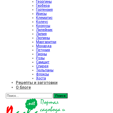
Георгины
Гербера
Гортензия
Ирисы
Клематис
Колеус
Крокусы
Лилейник
Лилия
Люпины
Маргаритки
Монарда
Петуния
Пионы
Розы
Самшит
Спирея
Тюльпаны
Флоксы
Хоста
Рецепты и заготовки
О блоге