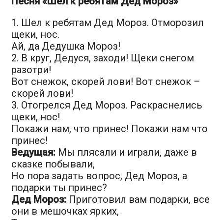
Песня «Шёл к ребятам Дед Мороз»
1. Шел к ребятам Дед Мороз. Отморозил
щеки, нос.
Ай, да Дедушка Мороз!
2. В круг, Дедуся, заходи! Щеки снегом
разотри!
Вот снежок, скорей лови! Вот снежок –
скорей лови!
3. Отогрелся Дед Мороз. Раскраснелись
щеки, нос!
Покажи нам, что принес! Покажи нам что
принес!
Ведущая:
Мы плясали и играли, даже в
сказке побывали,
Но пора задать вопрос, Дед Мороз, а
подарки ты принес?
Дед Мороз:
Приготовил вам подарки, все
они в мешочках ярких,