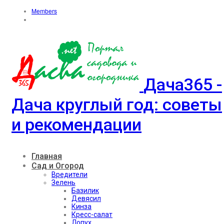
Members
Дача365 -
Дача круглый год: советы
и рекомендации
Главная
Сад и Огород
Вредители
Зелень
Базилик
Девясил
Кинза
Кресс-салат
Лопух