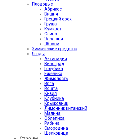
Плодовые
Абрикос
Вишня
Грецкий орех
Груша
Кумкват
Слива
Черешня
Яблони
Химические средства
Ягоды
Актинидия
Виноград
Голубика
Ежевика
Жимолость
Ирга
Йошта
Кизил
Клубника
Крыжовник
Лимонник китайский
Малина
Облепиха
Рябина
Смородина
Шелковица
Строим