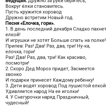
Ведущая:
Дружно за руки беритесь,
Вокруг ёлки становитесь.
Пусть кружится хоровод
Дружно встретим Новый год.
Песня «Елочка, гори».
1. В день последний декабря Сладко пахне
елкой!
И игрушки не хотят Больше спать на полке!
Припев: Раз! Два! Раз, два, три! Ну-ка,
елочка, гори!
Раз! Два! Раз, два, три! Как красиво,
посмотри!
2. Скоро Дед Мороз придет, Засмеется
звонко
И подарки принесет Каждому ребенку!
3. Дети водят хоровод Под пушистой елкой
Удивляется народ На ее иголки!
4. У Снегурочки наряд Праздничный,
чудесный!