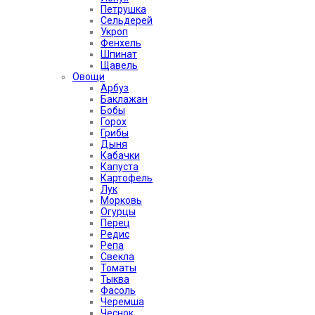
Петрушка
Сельдерей
Укроп
Фенхель
Шпинат
Щавель
Овощи
Арбуз
Баклажан
Бобы
Горох
Грибы
Дыня
Кабачки
Капуста
Картофель
Лук
Морковь
Огурцы
Перец
Редис
Репа
Свекла
Томаты
Тыква
Фасоль
Черемша
Чеснок