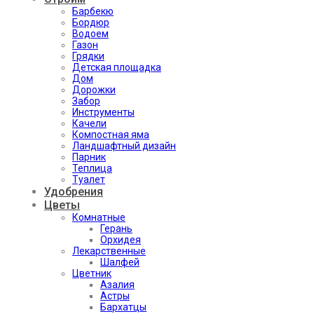
Барбекю
Бордюр
Водоем
Газон
Грядки
Детская площадка
Дом
Дорожки
Забор
Инструменты
Качели
Компостная яма
Ландшафтный дизайн
Парник
Теплица
Туалет
Удобрения
Цветы
Комнатные
Герань
Орхидея
Лекарственные
Шалфей
Цветник
Азалия
Астры
Бархатцы