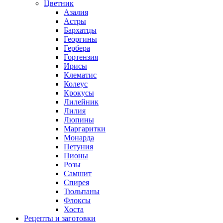
Цветник
Азалия
Астры
Бархатцы
Георгины
Гербера
Гортензия
Ирисы
Клематис
Колеус
Крокусы
Лилейник
Лилия
Люпины
Маргаритки
Монарда
Петуния
Пионы
Розы
Самшит
Спирея
Тюльпаны
Флоксы
Хоста
Рецепты и заготовки