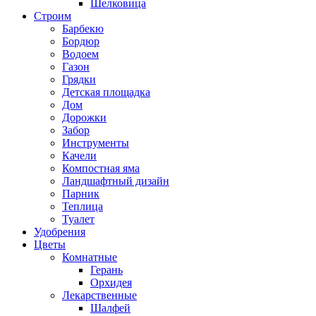
Шелковица
Строим
Барбекю
Бордюр
Водоем
Газон
Грядки
Детская площадка
Дом
Дорожки
Забор
Инструменты
Качели
Компостная яма
Ландшафтный дизайн
Парник
Теплица
Туалет
Удобрения
Цветы
Комнатные
Герань
Орхидея
Лекарственные
Шалфей