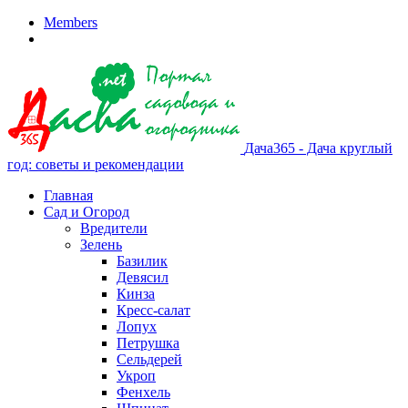
Members
Дача365 - Дача круглый
год: советы и рекомендации
Главная
Сад и Огород
Вредители
Зелень
Базилик
Девясил
Кинза
Кресс-салат
Лопух
Петрушка
Сельдерей
Укроп
Фенхель