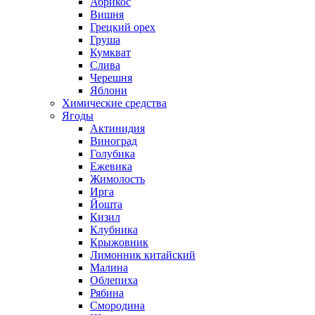
Абрикос
Вишня
Грецкий орех
Груша
Кумкват
Слива
Черешня
Яблони
Химические средства
Ягоды
Актинидия
Виноград
Голубика
Ежевика
Жимолость
Ирга
Йошта
Кизил
Клубника
Крыжовник
Лимонник китайский
Малина
Облепиха
Рябина
Смородина