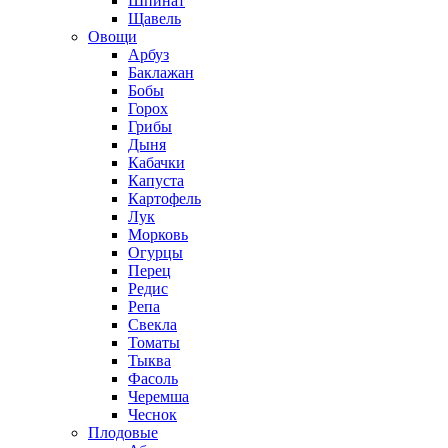
Шпинат
Щавель
Овощи
Арбуз
Баклажан
Бобы
Горох
Грибы
Дыня
Кабачки
Капуста
Картофель
Лук
Морковь
Огурцы
Перец
Редис
Репа
Свекла
Томаты
Тыква
Фасоль
Черемша
Чеснок
Плодовые